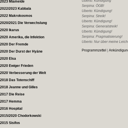
Uberto: Kündigung
2023 Miameide
Serpina: ÖGB!
2022/2023 Kabbala
Uberto: Kündigung!
2022 Makrokosmos
Serpina: Streik!
Uberto: Kündigung!
2020/2021 Die Verwechslung
Serpina: Generalstreik!
2020 Ikarus
Uberto: Kündigung!
Serpina: Pragmatisierung!
2020 Amerika, die Infektion
Uberto: Nur über meine Leich
2020 Der Fremde
Programmzettel
|
Ankündigun
2020 Der Durst der Hyäne
2020 Elsa
2020 Ewiger Frieden
2020 Verbesserung der Welt
2018 Das Totenschiff
2018 Jeanne und Gilles
2017 Die Reise
2017 Hemma
2016 Hospital
2015/2020 Chodorkowski
2015 Sisifos