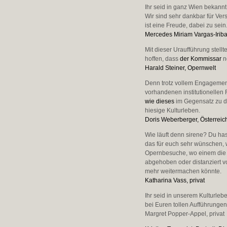
Ihr seid in ganz Wien bekannt
Wir sind sehr dankbar für Ver
ist eine Freude, dabei zu sein
Mercedes Miriam Vargas-Iribar
Mit dieser Uraufführung stell
hoffen, dass
der Kommissar
n
Harald Steiner, Opernwelt
Denn trotz vollem Engagement
vorhandenen institutionellen
wie dieses
im Gegensatz zu d
hiesige Kulturleben.
Doris Weberberger, Österreich
Wie läuft denn sirene? Du has
das für euch sehr wünschen, we
Opernbesuche, wo einem die B
abgehoben oder distanziert vo
mehr weitermachen könnte.
Katharina Vass, privat
Ihr seid in unserem Kulturle
bei Euren tollen Aufführungen
Margret Popper-Appel, privat