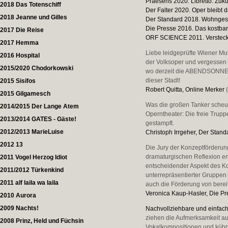
Praesens 2020. Libretto. Zuku
2018 Das Totenschiff
Der Falter 2020. Oper bleibt 
2018 Jeanne und Gilles
Der Standard 2018. Wohnge
Die Presse 2016. Das kostba
2017 Die Reise
ORF SCIENCE 2011. Versteck
2017 Hemma
Liebe leidgeprüfte Wiener Mus
2016 Hospital
der Volksoper und vergessen 
2015/2020 Chodorkowski
wo derzeit die ABENDSONNE d
dieser Stadt!
2015 Sisifos
Robert Quitta, Online Merker
2015 Gilgamesch
Was die großen Tanker scheue
2014/2015 Der Lange Atem
Operntheater: Die freie Trup
2013/2014 GATES - Gäste!
gestampft.
2012/2013 MarieLuise
Christoph Irrgeher, Der Stand
2012 13
Die Jury der Konzeptförderun
dramaturgischen Reflexion e
2011 Vogel Herzog Idiot
entscheidender Aspekt des Kon
2011/2012 Türkenkind
unterrepräsentierter Gruppen d
2011 alf laila wa laila
auch die Förderung von bereit
Veronica Kaup-Hasler, Die P
2010 Aurora
2009 Nachts!
Nachvollziehbare und einfac
ziehen die Aufmerksamkeit auc
2008 Prinz, Held und Füchsin
Vokalkompositionen und kühne