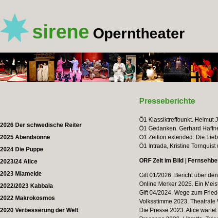
sirene
Operntheater
Presseberichte
Ö1 Klassiktreffounkt. Helmut 
2026 Der schwedische Reiter
Ö1 Gedanken. Gerhard Haffner
2025 Abendsonne
Ö1 Zeitton extended. Die Lieb
Ö1 Intrada, Kristine Tornquis
2024 Die Puppe
ORF Zeit im Bild
|
Fernsehbe
2023/24 Alice
2023 Miameide
Gift 01/2026. Bericht über d
Online Merker 2025. Ein Meis
2022/2023 Kabbala
Gift 04/2024
.
Wege zum Friede
2022 Makrokosmos
Volksstimme 2023. Theatral
2020 Verbesserung der Welt
Die Presse 2023. Alice wartet