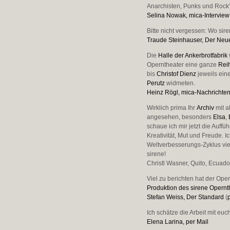
Anarchisten, Punks und Rock’
Selina Nowak, mica-Interview
Bitte nicht vergessen: Wo siren
Traude Steinhauser, Der Neu
Die
Halle der Ankerbrotfabrik
Operntheater eine ganze
Rei
bis
Christof Dienz
jeweils ein
Perutz
widmeten.
Heinz Rögl, mica-Nachrichte
Wirklich prima Ihr
Archiv
mit a
angesehen, besonders
Elsa
,
schaue ich mir jetzt die Auf
Kreativität, Mut und Freude.
Weltverbesserungs-Zyklus viel
sirene!
Christl Wasner, Quito, Ecuado
Viel zu berichten hat der Op
Produktion des sirene Opernt
Stefan Weiss, Der Standard
(
Ich schätze die Arbeit mit euc
Elena Larina, per Mail