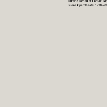
Kristine Tornquist: Portrait, D
sirene Operntheater 1998-202