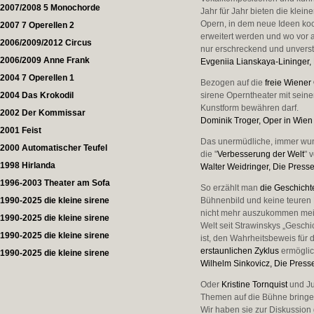
2007/2008 5 Monochorde
Jahr für Jahr bieten die klei
Opern, in dem neue Ideen koc
2007 7 Operellen 2
erweitert werden und wo vor 
2006/2009/2012 Circus
nur erschreckend und unverstä
2006/2009 Anne Frank
Evgeniia Lianskaya-Lininger
,
2004 7 Operellen 1
Bezogen auf die
freie Wiene
2004 Das Krokodil
sirene Operntheater mit sein
Kunstform bewähren darf.
2002 Der Kommissar
Dominik Troger, Oper in Wien
2001 Feist
Das unermüdliche, immer wun
2000 Automatischer Teufel
die "
Verbesserung der Welt
" 
1998 Hirlanda
Walter Weidringer, Die Press
1996-2003 Theater am Sofa
So erzählt man
die Geschicht
1990-2025 die kleine sirene
Bühnenbild und keine teuren 
nicht mehr auszukommen meint
1990-2025 die kleine sirene
Welt seit Strawinskys „Geschi
1990-2025 die kleine sirene
ist, den Wahrheitsbeweis für
erstaunlichen Zyklus
ermöglic
1990-2025 die kleine sirene
Wilhelm Sinkovicz, Die Press
Oder
Kristine Tornquist
und J
Themen auf die Bühne bringe
Wir haben sie zur Diskussion