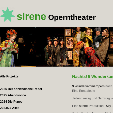
sirene
Operntheater
Nachts! 9 Wunderk
Alle Projekte
9 Wunderkammeropern
nach
2026 Der schwedische Reiter
Eine Ennealogie
2025 Abendsonne
Jeden Freitag und Samstag von
2024 Die Puppe
Eine
sirene
-Produktion |
Sky 
2023/24 Alice