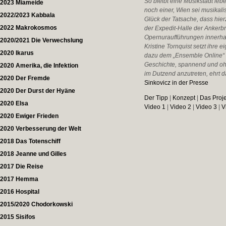
So bleibt eine Musikstadt leb
2023 Miameide
noch einer, Wien sei musikali
2022/2023 Kabbala
Glück der Tatsache, dass hier
2022 Makrokosmos
der Expedit-Halle der Ankerbr
Opernuraufführungen innerhal
2020/2021 Die Verwechslung
Kristine Tornquist setzt ihre 
2020 Ikarus
dazu dem „Ensemble Online“ m
Geschichte, spannend und ohn
2020 Amerika, die Infektion
im Dutzend anzutreten, ehrt d
2020 Der Fremde
Sinkovicz in der Presse
2020 Der Durst der Hyäne
Der Tipp
|
Konzept
|
Das Proje
2020 Elsa
Video 1
|
Video 2
|
Video 3
|
V
2020 Ewiger Frieden
2020 Verbesserung der Welt
2018 Das Totenschiff
2018 Jeanne und Gilles
2017 Die Reise
2017 Hemma
2016 Hospital
2015/2020 Chodorkowski
2015 Sisifos