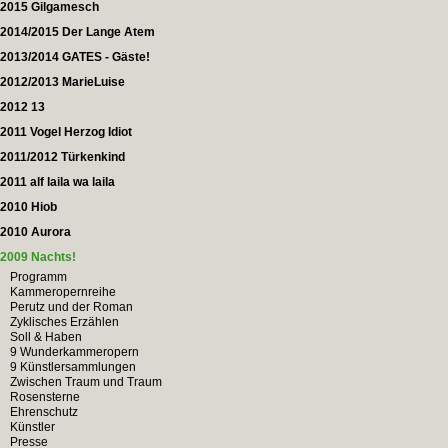
2015 Gilgamesch
2014/2015 Der Lange Atem
2013/2014 GATES - Gäste!
2012/2013 MarieLuise
2012 13
2011 Vogel Herzog Idiot
2011/2012 Türkenkind
2011 alf laila wa laila
2010 Hiob
2010 Aurora
2009 Nachts!
Programm
Kammeropernreihe
Perutz und der Roman
Zyklisches Erzählen
Soll & Haben
9 Wunderkammeropern
9 Künstlersammlungen
Zwischen Traum und Traum
Rosensterne
Ehrenschutz
Künstler
Presse