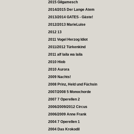
2015 Gilgamesch
2014/2015 Der Lange Atem
2013/2014 GATES - Gäste!
2012/2013 MarieLuise
2012 13
2011 Vogel Herzog Idiot
2011/2012 Türkenkind
2011 alf laila wa laila
2010 Hiob
2010 Aurora
2009 Nachts!
2008 Prinz, Held und Füchsin
2007/2008 5 Monochorde
2007 7 Operellen 2
2006/2009/2012 Circus
2006/2009 Anne Frank
2004 7 Operellen 1
2004 Das Krokodil