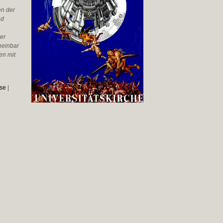
en der
nd
er
heinbar
en mit
se
|