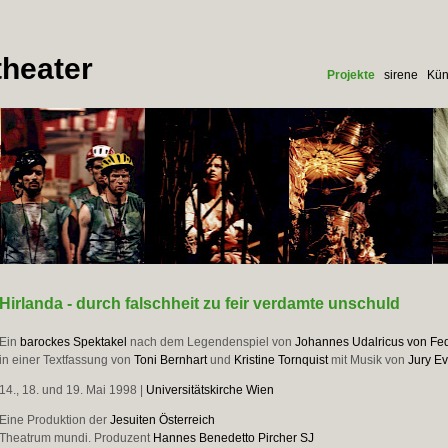
heater
Projekte
sirene
Kün
Hirlanda - durch falschheit zu feir verdamte unschuld
Ein
barockes Spektakel
nach dem Legendenspiel von
Johannes Udalricus von Fed
in einer Textfassung von
Toni Bernhart
und
Kristine Tornquist
mit Musik von
Jury Ev
14., 18. und 19. Mai 1998 |
Universitätskirche Wien
Eine Produktion der
Jesuiten Österreich
Theatrum mundi. Produzent
Hannes Benedetto Pircher SJ