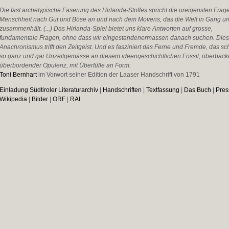
Die fast archetypische Faserung des Hirlanda-Stoffes spricht die ureigensten Frag
Menschheit nach Gut und Böse an und nach dem Movens, das die Welt in Gang u
zusammenhält. (...) Das Hirlanda-Spiel bietet uns klare Antworten auf grosse,
fundamentale Fragen, ohne dass wir eingestandenermassen danach suchen. Dies
Anachronismus trifft den Zeitgeist. Und es fasziniert das Ferne und Fremde, das sc
so ganz und gar Unzeitgemässe an diesem ideengeschichtlichen Fossil, überback
überbordender Opulenz, mit Überfülle an Form.
Toni Bernhart
im Vorwort seiner Edition der Laaser Handschrift von 1791
Einladung Südtiroler Literaturarchiv
|
Handschriften
|
Textfassung
|
Das Buch
|
Pres
Wikipedia
|
Bilder
|
ORF
|
RAI