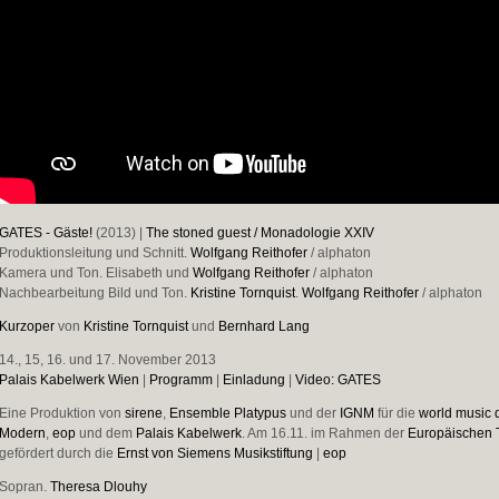
GATES - Gäste!
(2013) |
The stoned guest / Monadologie XXIV
Produktionsleitung und Schnitt.
Wolfgang Reithofer
/ alphaton
Kamera und Ton. Elisabeth und
Wolfgang Reithofer
/ alphaton
Nachbearbeitung Bild und Ton.
Kristine Tornquist
.
Wolfgang Reithofer
/ alphaton
Kurzoper
von
Kristine Tornquist
und
Bernhard Lang
14., 15, 16. und 17. November 2013
Palais Kabelwerk Wien
|
Programm
|
Einladung
|
Video: GATES
Eine Produktion von
sirene
,
Ensemble Platypus
und der
IGNM
für die
world music 
Modern
,
eop
und dem
Palais Kabelwerk
. Am 16.11. im Rahmen der
Europäischen 
gefördert durch die
Ernst von Siemens Musikstiftung
|
eop
Sopran.
Theresa Dlouhy