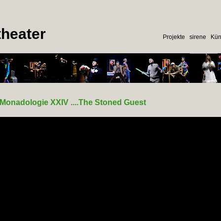
heater
Projekte
sirene
Kün
Monadologie XXIV ....The Stoned Guest