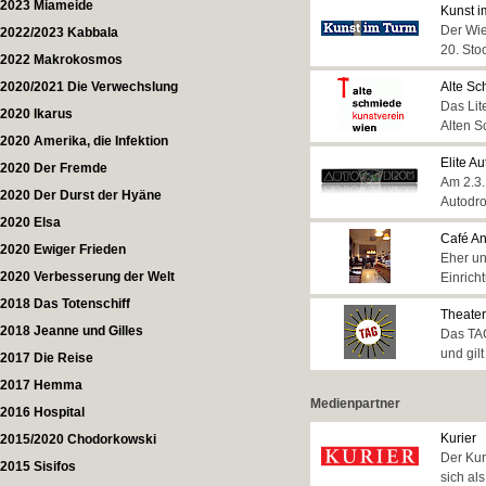
2023 Miameide
Kunst i
Der Wie
2022/2023 Kabbala
20. Sto
2022 Makrokosmos
2020/2021 Die Verwechslung
Alte Sc
Das Lit
2020 Ikarus
Alten S
2020 Amerika, die Infektion
Elite A
2020 Der Fremde
Am 2.3.
2020 Der Durst der Hyäne
Autodro
2020 Elsa
Café A
2020 Ewiger Frieden
Eher un
2020 Verbesserung der Welt
Einric
2018 Das Totenschiff
Theater
2018 Jeanne und Gilles
Das TAG
und gilt
2017 Die Reise
2017 Hemma
Medienpartner
2016 Hospital
Kurier
2015/2020 Chodorkowski
Der Kur
2015 Sisifos
sich al