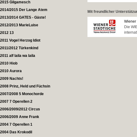
2015 Gilgamesch
2014/2015 Der Lange Atem
Mit freundlicher Unterstütz
2013/2014 GATES - Gäste!
Wiener 
2012/2013 MarieLuise
Die WIE
intern
2012 13
2011 Vogel Herzog Idiot
2011/2012 Türkenkind
2011 alf laila wa laila
2010 Hiob
2010 Aurora
2009 Nachts!
2008 Prinz, Held und Füchsin
2007/2008 5 Monochorde
2007 7 Operellen 2
2006/2009/2012 Circus
2006/2009 Anne Frank
2004 7 Operellen 1
2004 Das Krokodil