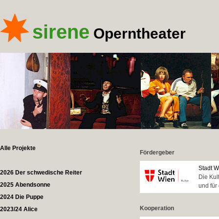
sirene
Operntheater
Alle Projekte
Fördergeber
Stadt W
2026 Der schwedische Reiter
Die Kul
2025 Abendsonne
und für
2024 Die Puppe
Kooperation
2023/24 Alice