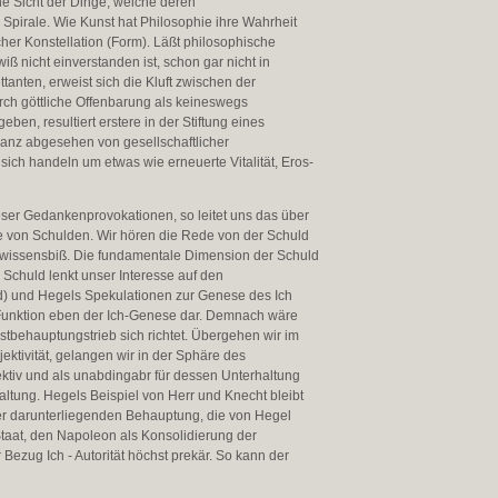
e Sicht der Dinge, welche deren
 Spirale. Wie Kunst hat Philosophie ihre Wahrheit
her Konstellation (Form). Läßt philosophische
iß nicht einverstanden ist, schon gar nicht in
nten, erweist sich die Kluft zwischen der
urch göttliche Offenbarung als keineswegs
ben, resultiert erstere in der Stiftung eines
ganz abgesehen von gesellschaftlicher
 sich handeln um etwas wie erneuerte Vitalität, Eros-
ieser Gedankenprovokationen, so leitet uns das über
ne von Schulden. Wir hören die Rede von der Schuld
Gewissensbiß. Die fundamentale Dimension der Schuld
 Schuld lenkt unser Interesse auf den
 und Hegels Spekulationen zur Genese des Ich
s Funktion eben der Ich-Genese dar. Demnach wäre
tbehauptungstrieb sich richtet. Übergehen wir im
ktivität, gelangen wir in der Sphäre des
lektiv und als unabdingabr für dessen Unterhaltung
rhaltung. Hegels Beispiel von Herr und Knecht bleibt
der darunterliegenden Behauptung, die von Hegel
taat, den Napoleon als Konsolidierung der
 Bezug Ich - Autorität höchst prekär. So kann der