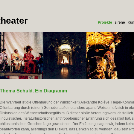
heater
Projekte
sirene
Kün
Thema Schuld. Ein Diagramm
Die Wahrheit ist die Offenbarung der Wirklichkeit (Alexandre Kojève, Hegel-Komme
Offenbarung durch (einen) Gott oder auf eine andere aparte Weise, muß sich in etwa
Diskussion des Wissenschaftsbegriffs muß dieser bloße Verortungsversuch freilich u
linguistischer, literaturhistorischer, anthropologischer Erfahrung sich gesättigt hat
philosophischen Gretchenfrage gewachsen. Der Entfaltung, sagen wir, indem keine
beantworten kann, allerdings den Diskurs, das Denken so zu wenden, daß sein P