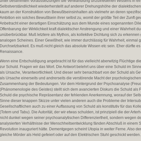
unter bestimmten Voraussetzungen die Verwandlung unzufriedenen Wissens in ein
Selbstverständlichkeit wiederherstellt auf anderer Drehungshöhe der dialektischen
kaum an der Konstruktion von Bewußtseinsinhalten als vielmehr an deren spezifisc
Ambition ein solches Bewußtsein ihrer selbst zu, womit der größte Teil der Zunft gew
Anbetracht einer derartigen Einschätzung aus dem Munde eines sogenannten Diletta
Offenbarung der Wirklichkeit kraft dialektischer Anstrengung und einer Wahrheit d
unüberbrückbar. Muß letztere als Mythos, als kollektive Dichtung sich zu erkennen ge
analogen Scheines. Einer Gewißheit, wie immer durchlässig für Wahrheit, einmal 
Durchsetzbarkeit. Es muß nicht gleich das absolute Wissen etc sein. Eher dürfte es
Renaissance.
Wenn eine Entschuldigung angebracht ist für das vielleicht aberwitzig Flüchtige d
zur Schuld. Fragen wir das Wort. Die Antwort belehrt uns über eine Schuld im Sin
als Ursache, Verantwortlichkeit. Und dieser sehr benachbart von der Schuld als 
als Ursache einerseits und andrerseits die verstörende Macht der psychologischen
Zusammenhang der Bedeutungen. Vor dem Hintergrund der Psychoanalyse (Freud)
(Phänomenologie des Geistes) stellt sich dem avancierten Diskurs die Schuld al
Schuld die psychische Repräsentanz der fehlenden Anerkennung, worauf der Selbs
Sinne dieser knappen Skizze unter vielen anderen auch die Probleme der Intersubje
Gesellschaftlichen auch zu einer Auffassung von Schuld als konstitutiv für das Kol
(Totem und Tabu). Die Autorität, der wir etwas schulden, ist prinzipiell die der Arte
nicht dunkel wegen seiner psychoanalytischen Differenziertheit, sondern wegen 
analysierten Verhältnisse der Menschheitsentwicklung fänden Abschluß in einem S
Revolution inauguriert hätte. Dementgegen scheint Utopia in weiter Ferne. Also der
gleiche Mörder als Held gefeiert oder auf den Elektrischen Stuhl geschickt werden.