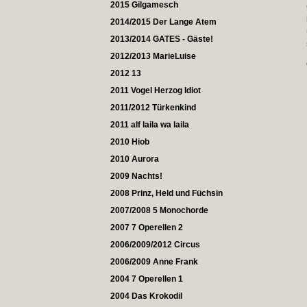
2015 Gilgamesch
2014/2015 Der Lange Atem
2013/2014 GATES - Gäste!
2012/2013 MarieLuise
2012 13
2011 Vogel Herzog Idiot
2011/2012 Türkenkind
2011 alf laila wa laila
2010 Hiob
2010 Aurora
2009 Nachts!
2008 Prinz, Held und Füchsin
2007/2008 5 Monochorde
2007 7 Operellen 2
2006/2009/2012 Circus
2006/2009 Anne Frank
2004 7 Operellen 1
2004 Das Krokodil