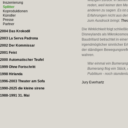
Witzigen zurück. In seinem
Inszenierung
reden, weil keiner den Me
Splitter
anderen zu sagen. Es ist 
Koproduktionen
Künstler
Erfahrungen nicht aus den
Presse
zum Ausdruck bringt.
Theo
Partner
Die Wirklichkeit folgt schließ
2004 Das Krokodil
Disneylands als Mikrokosmos
2003 La Serva Padrona
Baudrillard betrachtet in ein
irgendmöglicher sinnlicher Er
2002 Der Kommissar
der ständigen Bewegungsrefle
2001 Feist
wahren.
2000 Automatischer Teufel
War einmal ein Bumerang;
1999 Ohne Fortschritt
Bumerang flog ein Stück, 
Publikum - noch stundenl
1998 Hirlanda
1996-2003 Theater am Sofa
Jury Everhartz
1990-2025 die kleine sirene
1988-1991 31. Mai