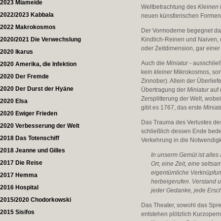
2023 Miameide
Weltbetrachtung des
Kleinen
2022/2023 Kabbala
neuen künstlerischen Formen 
2022 Makrokosmos
Der Vormoderne begegnet das
2020/2021 Die Verwechslung
Kindlich-Reinen und Naiven, 
oder Zeitdimension, gar einer
2020 Ikarus
Auch die
Miniatur
- ausschlie
2020 Amerika, die Infektion
kein
kleiner
Mikrokosmos, sond
2020 Der Fremde
Zinnober). Allein der Überlief
2020 Der Durst der Hyäne
Übertragung der
Miniatur
auf 
Zersplitterung der Welt, wob
2020 Elsa
gibt es 1767, das erste
Miniat
2020 Ewiger Frieden
Das Trauma des Verlustes des
2020 Verbesserung der Welt
schließlich dessen Ende bede
2018 Das Totenschiff
Verkehrung in die Notwendigk
2018 Jeanne und Gilles
In unserm Gemüt ist alles
2017 Die Reise
Ort, eine Zeit, eine selts
eigentümliche Verknüpfung
2017 Hemma
herbeigerufen. Verstand 
2016 Hospital
jeder Gedanke, jede Ersch
2015/2020 Chodorkowski
Das Theater, sowohl das Sprec
2015 Sisifos
entstehen plötzlich Kurzoper