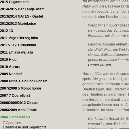
zur literarischen Gattung, da
2015 Gilgamesch
Natur
wird die
Bagatelle
für d
2014/2015 Der Lange Atem
nunmehr
Freudentränen der 
2013/2014 GATES - Gäste!
nur durch eine Kunstminiatur
2012/2013 MarieLuise
Wenn wir ein glückliches 
wenigstens das Schattenbi
2012 13
Freunden, mit denen wir s
2011 Vogel Herzog Idiot
Fernows Miniatur enthält i
2011/2012 Türkenkind
standhält. Nicht die Wirkl
2011 alf laila wa laila
sie zum Stillstand kommen
2010 Hiob
gebracht wird dies inner
Harald Tausch
2010 Aurora
Noch größer wird der Anspru
2009 Nachts!
speist
Die
gesamte Kunst, all
2008 Prinz, Held und Füchsin
gerieren sich überhaupt mikr
2007/2008 5 Monochorde
Überflüssigen, das Ersetzen d
des Theaters zu garantieren. 
2007 7 Operellen 2
manifestieren, die damit ja 
2006/2009/2012 Circus
ausgeleerte Innere neu mit Ä
2006/2009 Anne Frank
Visionären: im Sinn einer Part
2004 7 Operellen 1
Der kritische Gehalt der 
7 Operellen
vertraut ist, und die Iron
Ozeanriese und Segelschiff