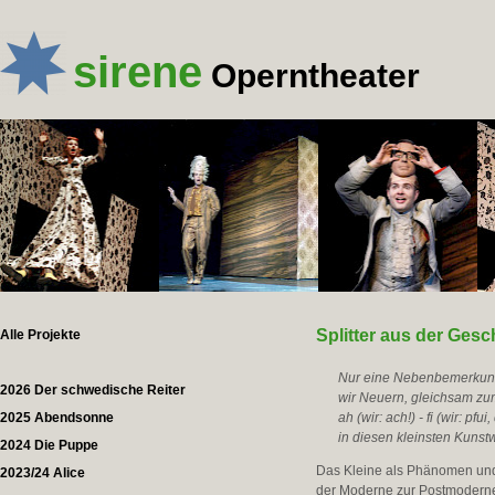
sirene
Operntheater
Splitter aus der Gesc
Alle Projekte
Nur eine Nebenbemerkung b
2026 Der schwedische Reiter
wir Neuern, gleichsam zum
2025 Abendsonne
ah (wir: ach!) - fi (wir: pf
in diesen kleinsten Kunstw
2024 Die Puppe
Das Kleine als Phänomen und 
2023/24 Alice
der Moderne zur Postmoderne