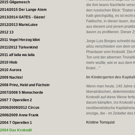
2015 Gilgamesch
die ihm Iwans Nachteile vers
2014/2015 Der Lange Atem
den russischen Blick: "Dabei w
halb gleichgültig, es ist rec
2013/2014 GATES - Gäste!
Faktische, in dieser lauen, d
2012/2013 MarieLuise
aus diesem und jenem praktis
davon zu profitieren. Dieser 
2012 13
2011 Vogel Herzog Idiot
Jorge Luis Borges schreibt da
allzu verschieden von dem uns
2011/2012 Türkenkind
Phantasie vom Krokodil. Die 
2011 alf laila wa laila
Ton und der albernen Triviali
2010 Hiob
mehr wußte, wie er aus dem 
findet…"
2010 Aurora
Im Kindergarten des Kapita
2009 Nachts!
2008 Prinz, Held und Füchsin
Wenn man heute, 140 Jahre spä
liberalistischen, deterministi
2007/2008 5 Monochorde
Krokodil auf diese Weise fert
2007 7 Operellen 2
darum kämpfen, ins Krokodil 
2006/2009/2012 Circus
neoliberalistische Kapitalism
einzige, die - im Zeitalter des
2006/2009 Anne Frank
Kristine Tornquist
2004 7 Operellen 1
2004 Das Krokodil