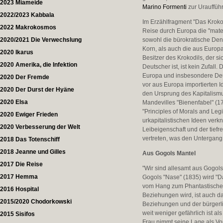
2023 Miameide
Marino Formenti
zur Urauffüh
2022/2023 Kabbala
Im Erzählfragment "Das Kroko
2022 Makrokosmos
Reise durch Europa die "mater
2020/2021 Die Verwechslung
sowohl die bürokratische Denk
Korn, als auch die aus Europ
2020 Ikarus
Besitzer des Krokodils, der s
2020 Amerika, die Infektion
Deutscher ist, ist kein Zufall
Europa und insbesondere Deuts
2020 Der Fremde
vor aus Europa importierten I
2020 Der Durst der Hyäne
den Ursprung des Kapitalismu
2020 Elsa
Mandevilles "Bienenfabel" (1
"Principles of Morals and Leg
2020 Ewiger Frieden
urkapitalistischen Ideen verk
2020 Verbesserung der Welt
Leibeigenschaft und der tief
vertreten, was den Untergang
2018 Das Totenschiff
2018 Jeanne und Gilles
Aus Gogols Mantel
2017 Die Reise
"Wir sind allesamt aus Gogols
2017 Hemma
Gogols "Nase" (1835) wird "D
vom Hang zum Phantastischen 
2016 Hospital
Beziehungen wird, ist auch d
2015/2020 Chodorkowski
Beziehungen und der bürgerl
weit weniger gefährlich ist al
2015 Sisifos
Frau nimmt seine Lage als Vor