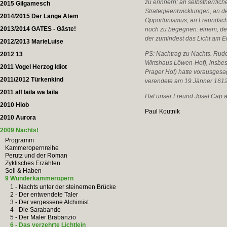
zu erinnern: an selbstherrlic
2015 Gilgamesch
Strategieentwicklungen, an d
2014/2015 Der Lange Atem
Opportunismus, an Freundscha
2013/2014 GATES - Gäste!
noch zu begegnen: einem, der
der zumindest das Licht am Er
2012/2013 MarieLuise
PS: Nachtrag zu Nachts. Rudol
2012 13
Wirtshaus Löwen-Hof), insb
2011 Vogel Herzog Idiot
Prager Hof) hatte vorausges
2011/2012 Türkenkind
verendete am 19.Jänner 1612, 
2011 alf laila wa laila
Hat unser Freund Josef Cap au
2010 Hiob
Paul Koutnik
2010 Aurora
2009 Nachts!
Programm
Kammeropernreihe
Perutz und der Roman
Zyklisches Erzählen
Soll & Haben
9 Wunderkammeropern
1 - Nachts unter der steinernen Brücke
2 - Der entwendete Taler
3 - Der vergessene Alchimist
4 - Die Sarabande
5 - Der Maler Brabanzio
6 - Das verzehrte Lichtlein