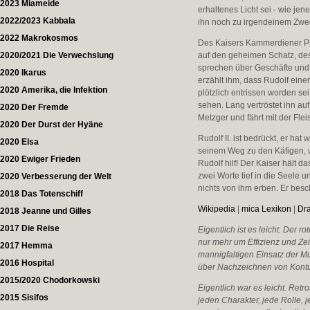
2023 Miameide
erhaltenes Licht sei - wie je
2022/2023 Kabbala
ihn noch zu irgendeinem Zwe
2022 Makrokosmos
Des Kaisers Kammerdiener Phi
2020/2021 Die Verwechslung
auf den geheimen Schatz, dess
sprechen über Geschäfte und T
2020 Ikarus
erzählt ihm, dass Rudolf ein
2020 Amerika, die Infektion
plötzlich entrissen worden se
sehen. Lang vertröstet ihn auf
2020 Der Fremde
Metzger und fährt mit der Flei
2020 Der Durst der Hyäne
Rudolf II. ist bedrückt, er ha
2020 Elsa
seinem Weg zu den Käfigen, wi
2020 Ewiger Frieden
Rudolf hilf! Der Kaiser hält 
zwei Worte tief in die Seele u
2020 Verbesserung der Welt
nichts von ihm erben. Er besc
2018 Das Totenschiff
Wikipedia
|
mica Lexikon
|
Dr
2018 Jeanne und Gilles
2017 Die Reise
Eigentlich ist es leicht. Der r
nur mehr um Effizienz und Ze
2017 Hemma
mannigfaltigen Einsatz der M
2016 Hospital
über Nachzeichnen von Kontur
2015/2020 Chodorkowski
Eigentlich war es leicht. Retr
2015 Sisifos
jeden Charakter, jede Rolle, 