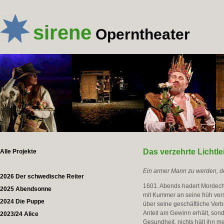
sirene
Operntheater
Das verzehrte Lichtle
Alle Projekte
Ein armer Mann zu werden, der
2026 Der schwedische Reiter
1601. Abends hadert Mordecha
2025 Abendsonne
mit Kummer an seine früh verst
2024 Die Puppe
über seine geschäftliche Verb
Anteil am Gewinn erhält, sond
2023/24 Alice
Gesundheit, nichts hält ihn 