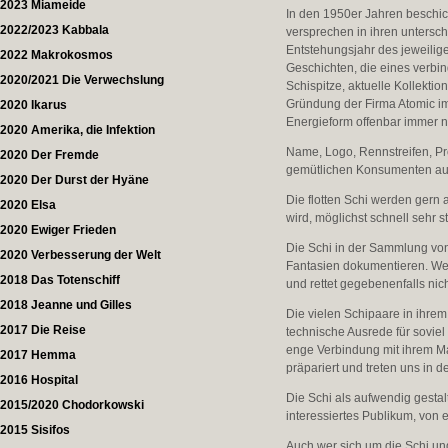
2023 Miameide
In den 1950er Jahren beschich
2022/2023 Kabbala
versprechen in ihren untersch
Entstehungsjahr des jeweilig
2022 Makrokosmos
Geschichten, die eines verbin
2020/2021 Die Verwechslung
Schispitze, aktuelle Kollekti
Gründung der Firma Atomic im
2020 Ikarus
Energieform offenbar immer n
2020 Amerika, die Infektion
Name, Logo, Rennstreifen, Pr
2020 Der Fremde
gemütlichen Konsumenten aut
2020 Der Durst der Hyäne
Die flotten Schi werden gern 
2020 Elsa
wird, möglichst schnell sehr s
2020 Ewiger Frieden
Die Schi in der Sammlung von
2020 Verbesserung der Welt
Fantasien dokumentieren. Wer 
2018 Das Totenschiff
und rettet gegebenenfalls nic
2018 Jeanne und Gilles
Die vielen Schipaare in ihr
2017 Die Reise
technische Ausrede für soviel
enge Verbindung mit ihrem M
2017 Hemma
präpariert und treten uns in
2016 Hospital
Die Schi als aufwendig gestalt
2015/2020 Chodorkowski
interessiertes Publikum, von
2015 Sisifos
Auch wer sich um die Schi un