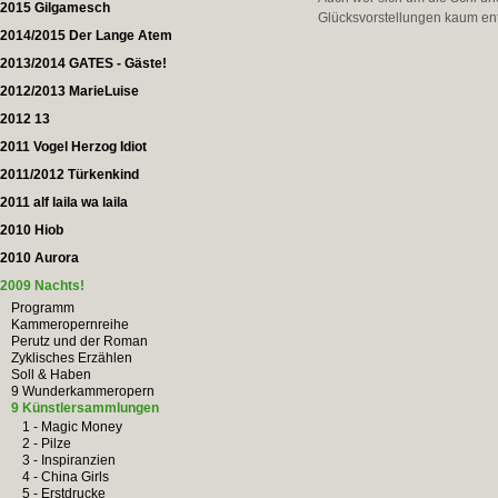
2015 Gilgamesch
Glücksvorstellungen kaum en
2014/2015 Der Lange Atem
2013/2014 GATES - Gäste!
2012/2013 MarieLuise
2012 13
2011 Vogel Herzog Idiot
2011/2012 Türkenkind
2011 alf laila wa laila
2010 Hiob
2010 Aurora
2009 Nachts!
Programm
Kammeropernreihe
Perutz und der Roman
Zyklisches Erzählen
Soll & Haben
9 Wunderkammeropern
9 Künstlersammlungen
1 - Magic Money
2 - Pilze
3 - Inspiranzien
4 - China Girls
5 - Erstdrucke