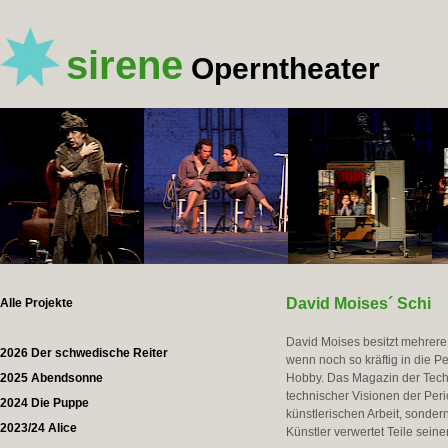
sirene
Operntheater
David Moises´ Schi
Alle Projekte
David Moises besitzt mehrere
2026 Der schwedische Reiter
wenn noch so kräftig in die P
2025 Abendsonne
Hobby. Das Magazin der Tech
technischer Visionen der Per
2024 Die Puppe
künstlerischen Arbeit, sonder
2023/24 Alice
Künstler verwertet Teile sei