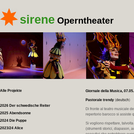
sirene
Operntheater
Alle Projekte
Giornale della Musica, 07.05.
Pastorale trendy
(
deutsch
)
2026 Der schwedische Reiter
Di fronte al teatro musicale de
2025 Abendsonne
repertorio barocco si assiste 
2024 Die Puppe
Si vogliono rispettare, talvolt
2023/24 Alice
(strumenti storici, diapason, a