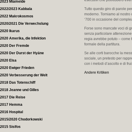
esecutivi che potrebbero eve
2023 Miameide
2022/2023 Kabbala
Tutto questo giro di parole pe
moderno. Torniamo al nostro c
2022 Makrokosmos
‘700 in occasione del complean
2020/2021 Die Verwechslung
Forse sono mancate voci di gran
2020 Ikarus
senza particolare attenezione a
2020 Amerika, die Infektion
regia avrebbe potuto – come ha
formale della partitura.
2020 Der Fremde
2020 Der Durst der Hyäne
Se alle corti barocche la mes
sociale, un pretesto per rapp
2020 Elsa
con i metodi d’ascolto e di fr
2020 Ewiger Frieden
Andere Kritiken
2020 Verbesserung der Welt
2018 Das Totenschiff
2018 Jeanne und Gilles
2017 Die Reise
2017 Hemma
2016 Hospital
2015/2020 Chodorkowski
2015 Sisifos