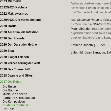
2023 Miameide
Noten zu denken
- und - wie
2022/2023 Kabbala
schwierige Persönlichkeiten u
und Guru erlebt und beschrie
2022 Makrokosmos
2020/2021 Die Verwechslung
Das
Studio de Radio et d’Ess
1975 wurde die
GRM
vom
Ins
2020 Ikarus
Magnetbänder
trotz aller ad
2020 Amerika, die Infektion
digitalisiert und sind so in 
eine kontinuierliche und komp
2020 Der Fremde
2020 Der Durst der Hyäne
Frédéric Durieux
|
IRCAM
2020 Elsa
Liftschild
|
Jean Barraqué, Et
2020 Ewiger Frieden
2020 Verbesserung der Welt
2018 Das Totenschiff
2018 Jeanne und Gilles
2017 Die Reise
Die Reise
Die Räume
Musique de scène
Barraque & Thibaudeau
Die Komposition
Etude für Tonband
Der Text