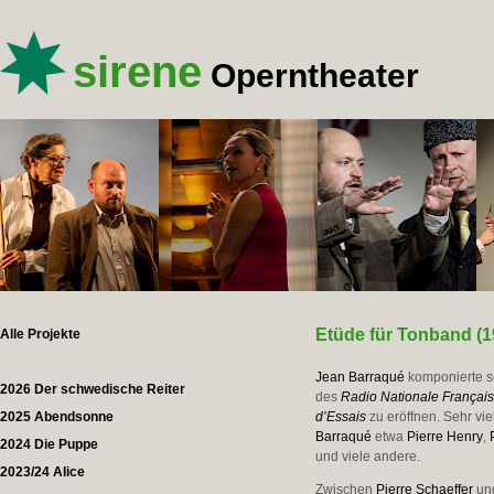
sirene
Operntheater
Etüde für Tonband (1
Alle Projekte
Jean Barraqué
komponierte 
2026 Der schwedische Reiter
des
Radio Nationale Françai
2025 Abendsonne
d’Essais
zu eröffnen. Sehr vi
Barraqué
etwa
Pierre Henry
,
2024 Die Puppe
und viele andere.
2023/24 Alice
Zwischen
Pierre Schaeffer
un