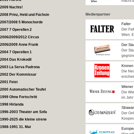
macht d
2009 Nachts!
Medienpartner
2008 Prinz, Held und Füchsin
2007/2008 5 Monochorde
Falter
Der Fal
2007 7 Operellen 2
Wien. E
2006/2009/2012 Circus
2006/2009 Anne Frank
Der St
Der Sta
2004 7 Operellen 1
gegründ
2004 Das Krokodil
Kronen
2003 La Serva Padrona
Die Neu
2002 Der Kommissar
erschei
2001 Feist
Wiener 
2000 Automatischer Teufel
Die Wie
1999 Ohne Fortschritt
im Jahr
1998 Hirlanda
Strawa
1996-2003 Theater am Sofa
Der Onl
Koopera
1990-2025 die kleine sirene
1988-1991 31. Mai
Europe