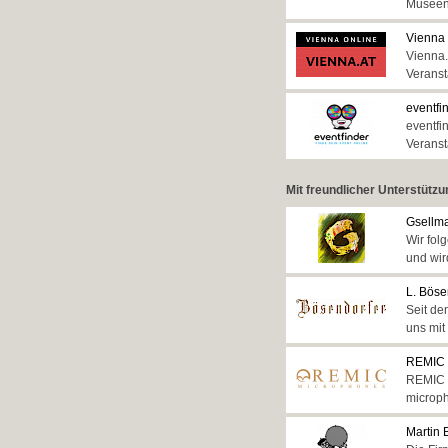
Museen
Vienna
Vienna.
Veranst
eventfi
eventfi
Veranst
Mit freundlicher Unterstütz
Gsellm
Wir fol
und wir
L. Böse
Seit de
uns mit
REMIC 
REMIC M
microph
Martin 