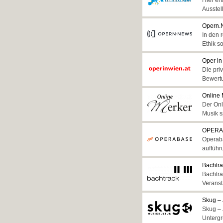
Hier er
Ausstel
Opern.
In den 
Ethik s
Oper in
Die pri
Bewert
Online 
Der Onl
Musik s
OPERA
Operaba
aufführ
Bachtr
Bachtra
Veranst
Skug – 
Skug – 
Untergr