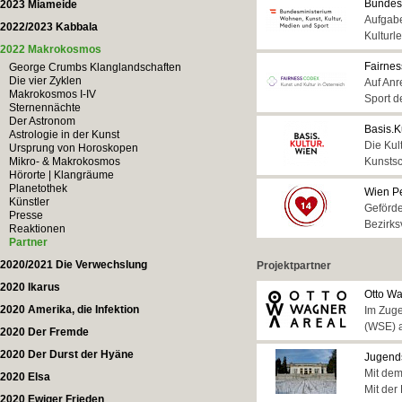
Bundesm
2023 Miameide
Aufgabe
2022/2023 Kabbala
Kulturl
2022 Makrokosmos
Fairnes
George Crumbs Klanglandschaften
Die vier Zyklen
Auf Anr
Makrokosmos I-IV
Sport d
Sternennächte
Der Astronom
Basis.K
Astrologie in der Kunst
Die Kul
Ursprung von Horoskopen
Mikro- & Makrokosmos
Kunstsc
Hörorte | Klangräume
Planetothek
Wien Pe
Künstler
Geförde
Presse
Bezirks
Reaktionen
Partner
2020/2021 Die Verwechslung
Projektpartner
2020 Ikarus
Otto Wa
2020 Amerika, die Infektion
Im Zuge
(WSE) a
2020 Der Fremde
2020 Der Durst der Hyäne
Jugends
Mit dem
2020 Elsa
Mit der
2020 Ewiger Frieden