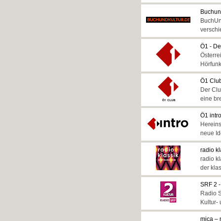
Buchun
BuchUnd
verschi
Ö1 - De
Österre
Hörfun
Ö1 Clu
Der Clu
eine br
Ö1 intro
Hereins
neue Id
radio k
radio k
der kla
SRF 2 -
Radio S
Kultur-
mica – 