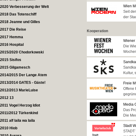
Wien M
2020 Verbesserung der Welt
Seit de
2018 Das Totenschiff
der Sta
2018 Jeanne und Gilles
2017 Die Reise
Kooperation
2017 Hemma
Wiener
2016 Hospital
Die Wie
Wochen 
2015/2020 Chodorkowski
2015 Sisifos
Sandka
2015 Gilgamesch
Sandkas
Kultur,
2014/2015 Der Lange Atem
2013/2014 GATES - Gäste!
Freie M
Offene 
2012/2013 MarieLuise
gegründ
2012 13
Media O
2011 Vogel Herzog Idiot
Das Pro
2011/2012 Türkenkind
Die Med
2011 alf laila wa laila
Stadt W
2010 Hiob
STADT 
2010 Aurora