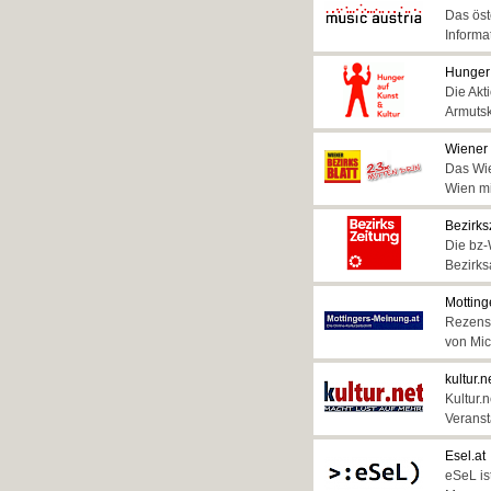
Das öst
Informa
Hunger 
Die Akt
Armutsk
Wiener 
Das Wie
Wien mi
Bezirks
Die bz-
Bezirks
Motting
Rezensi
von Mic
kultur.n
Kultur.n
Veranst
Esel.at
eSeL is