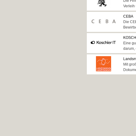
Die Fir
Verleih
CEBA
Die CEB
Bewirts
KOSCHI
Eine gu
darum, 
Landsm
Mit gro
Dokumen