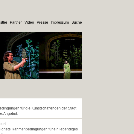
stler
Partner
Video
Presse
Impressum
Suche
edingungen für die Kunstschaffenden der Stadt
es Angebot.
port
 geeignete Rahmenbedingungen für ein lebendiges