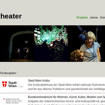
heater
Projekte
sirene
Kün
Fördergeber
Stadt Wien Kultur
Die Kulturabteilung der Stadt Wien bietet optimale Rahmenb
und für das Wiener Publikum und gewährleistet ein vielfältig
Bundesministerium für Wohnen, Kunst, Kultur, Medien und S
Aufgabe der österreichischen Kunst- und Kulturpolitik ist,