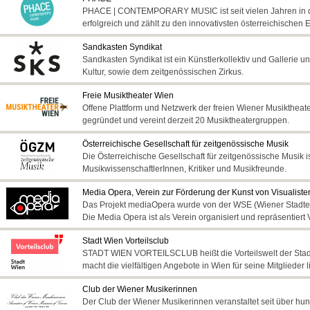
PHACE | CONTEMPORARY MUSIC ist seit vielen Jahren in d
erfolgreich und zählt zu den innovativsten österreichischen
Sandkasten Syndikat
Sandkasten Syndikat ist ein Künstlerkollektiv und Gallerie 
Kultur, sowie dem zeitgenössischen Zirkus.
Freie Musiktheater Wien
Offene Plattform und Netzwerk der freien Wiener Musiktheat
gegründet und vereint derzeit 20 Musiktheatergruppen.
Österreichische Gesellschaft für zeitgenössische Musik
Die Österreichische Gesellschaft für zeitgenössische Musik i
MusikwissenschaftlerInnen, Kritiker und Musikfreunde.
Media Opera, Verein zur Förderung der Kunst von Visualiste
Das Projekt mediaOpera wurde von der WSE (Wiener Stadten
Die Media Opera ist als Verein organisiert und repräsentiert 
Stadt Wien Vorteilsclub
STADT WIEN VORTEILSCLUB heißt die Vorteilswelt der S
macht die vielfältigen Angebote in Wien für seine Mitglieder l
Club der Wiener Musikerinnen
Der Club der Wiener Musikerinnen veranstaltet seit über hu