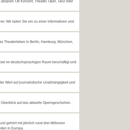
 abspielt. Ob Konzert, Theater, Oper, Tanz oder
r. Wir laden Sie ein zu einer informativen und
 das Theaterleben in Berlin, Hamburg, München,
spiel im deutschsprachigen Raum beschäftigt und
r Wert auf journalistische Unabhängigkeit und
t Überblick auf das aktuelle Operngeschehen.
d gehört mit jährlich rund drei Millionen
iten in Europa.