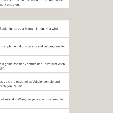
ens - ist uns ein historisches Erbe überlassen.
euth verspüren.
Senior:innen oder Migrant:innen: Hier wird
nd implementations on arts and culture, directed
st ein gemeinsames Zentrum der Universität Wien
UK).
sic ein professionelles Vokalensemble und
prachigen Raum“
r-Festival in Wien, das jedes Jahr während fünf