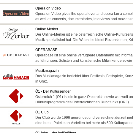
Opera on Video
Opera on Video gives the opera lover and opera fan a complet
as well as concerts, documentaries, interviews and movies re
Online Merker
Der Online-Merker ist eine österreichische Online-Kulturzeitsc
Musik spezialisiert hat. Die Webseite bietet Rezensionen, Kri
OPERABASE
Operabase ist eine online verfügbare Datenbank mit Inform
aufführungen, Solisten und künstlerische Mitwirkende sowi
Musikmagazin
Das Musikmagazin berichtet über Festivals, Festspiele, Konz
in Graz.
Ö1 - Der Kultursender
Österreich 1 (Ö1) ist ein in ganz Österreich sowie weltweit
Hörfunkprogramm des Österreichischen Rundfunks (ORF).
Ö1 Club
Der Club wurde 1996 gegründet und verzeichnet derzeit mehr
eine breite Palette an Vorteilen bei mehr als 500 Kulturpartn