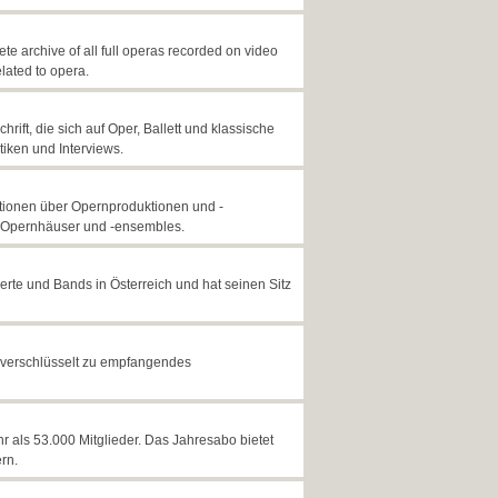
e archive of all full operas recorded on video
lated to opera.
hrift, die sich auf Oper, Ballett und klassische
tiken und Interviews.
ationen über Opernproduktionen und -
e Opernhäuser und -ensembles.
erte und Bands in Österreich und hat seinen Sitz
 unverschlüsselt zu empfangendes
 als 53.000 Mitglieder. Das Jahresabo bietet
ern.