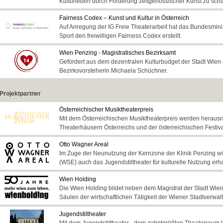
Kulturleben durch Förderung zeitgenössischer Kunst zu scha
Fairness Codex – Kunst und Kultur in Österreich
Auf Anregung der IG Freie Theaterarbeit hat das Bundesminist
Sport den freiwilligen Fairness Codex erstellt.
Wien Penzing - Magistratisches Bezirksamt
Gefördert aus dem dezentralen Kulturbudget der Stadt Wien
Bezirksvorsteherin Michaela Schüchner.
Projektpartner
Österreichischer Musiktheaterpreis
Mit dem Österreichischen Musiktheaterpreis werden heraus
Theaterhäusern Österreichs und der österreichischen Festiv
Otto Wagner Areal
Im Zuge der Neunutzung der Kernzone der Klinik Penzing wi
(WSE) auch das Jugendstiltheater für kulturelle Nutzung erha
Wien Holding
Die Wien Holding bildet neben dem Magistrat der Stadt Wi
Säulen der wirtschaftlichen Tätigkeit der Wiener Stadtverwal
Jugendstiltheater