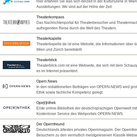
Hier erfahren Sie was sich derzeit in der Kulturszene in Wien
Ausstellungen. Wir sind auf der Höhe der Zeit.
Theaterkompass
Das Nachrichtenportal für Theaterbesucher und Theatermache
aufregenden Reise durch die Welt des Theaters.
Theaterkapelle
Theaterkapelle.de ist eine Website, die Informationen über
Wien und Zürich bereitstellt.
Theaterblick
Theaterblick.com ist eine Webseite, die sich mit dem Schau
es im Internet präsentiert.
Opern.News
In den redaktionellen Beiträgen von OPERN∙NEWS wird große
Ethik sowie fachliche Kompetenz gelegt.
Ope[r]nthek
Erste online-Bibliothek der deutschsprachigen Opernwelt mi
Kostenloser Service des Webportals OPERN∙NEWS.
Der Opernfreund
Deutschlands ältestes privates Opernmagazin. Der Opernfreun
Besuchern zu den vermutlich meistgelesenen Klassik-Webse