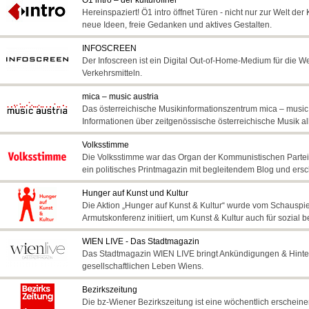
Ö1 intro – der kultüröffner
Hereinspaziert! Ö1 intro öffnet Türen - nicht nur zur Welt de
neue Ideen, freie Gedanken und aktives Gestalten.
INFOSCREEN
Der Infoscreen ist ein Digital Out-of-Home-Medium für die We
Verkehrsmitteln.
mica – music austria
Das österreichische Musikinformationszentrum mica – music aus
Informationen über zeitgenössische österreichische Musik al
Volksstimme
Die Volksstimme war das Organ der Kommunistischen Partei 
ein politisches Printmagazin mit begleitendem Blog und ersc
Hunger auf Kunst und Kultur
Die Aktion „Hunger auf Kunst & Kultur“ wurde vom Schauspie
Armutskonferenz initiiert, um Kunst & Kultur auch für sozial 
WIEN LIVE - Das Stadtmagazin
Das Stadtmagazin WIEN LIVE bringt Ankündigungen & Hinte
gesellschaftlichen Leben Wiens.
Bezirkszeitung
Die bz-Wiener Bezirkszeitung ist eine wöchentlich erscheinen