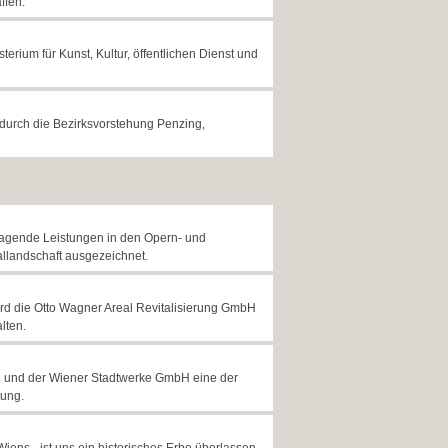
ffen.
erium für Kunst, Kultur, öffentlichen Dienst und
 durch die Bezirksvorstehung Penzing,
ragende Leistungen in den Opern- und
allandschaft ausgezeichnet.
rd die Otto Wagner Areal Revitalisierung GmbH
lten.
en und der Wiener Stadtwerke GmbH eine der
tung.