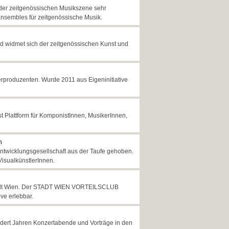
er zeitgenössischen Musikszene sehr
 Ensembles für zeitgenössische Musik.
und widmet sich der zeitgenössischen Kunst und
erproduzenten. Wurde 2011 aus Eigeninitiative
st Plattform für KomponistInnen, MusikerInnen,
n
twicklungsgesellschaft aus der Taufe gehoben.
VisualkünstlerInnen.
tadt Wien. Der STADT WIEN VORTEILSCLUB
ive erlebbar.
ndert Jahren Konzertabende und Vorträge in den