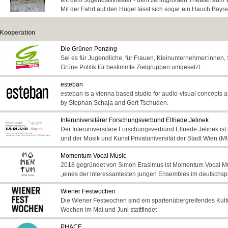
Mit dem Jugendstiltheater - dem zehntgrößten Theaterraum Wi
Mit der Fahrt auf den Hügel lässt sich sogar ein Hauch Bayr
Kooperation
Die Grünen Penzing
Sei es für Jugendliche, für Frauen, Kleinunternehmer:innen, 
Grüne Politik für bestimmte Zielgruppen umgesetzt.
esteban
esteban is a vienna based studio for audio-visual concepts a
by Stephan Schaja and Gert Tschuden.
Interuniversitärer Forschungsverbund Elfriede Jelinek
Der Interuniversitäre Forschungsverbund Elfriede Jelinek i
und der Musik und Kunst Privatuniversität der Stadt Wien (M
Momentum Vocal Music
2018 gegründet von Simon Erasimus ist Momentum Vocal Mu
„eines der interessantesten jungen Ensembles im deutschs
Wiener Festwochen
Die Wiener Festwochen sind ein spartenübergreifendes Kultu
Wochen im Mai und Juni stattfindet
PHACE