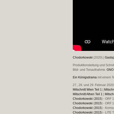
Chodorkowski
(2020) |
Gastsp
Produktionsleitung und Schni
Bild- und Tonaufnahme.
GNO A
Ein Königsdrama
mit einem T
27., 28. und 29. Februar 2020
Mitschnitt Wien Teil 1
|
Mitschn
Mitschnitt Athen Teil 1
|
Mitsch
Chodorkowski
(
2015
) - ORF 1
Chodorkowski
(
2015
) - ORF 
Chodorkowski
(
2015
) - Koms
Chodorkowski
(
2015
) - LITE