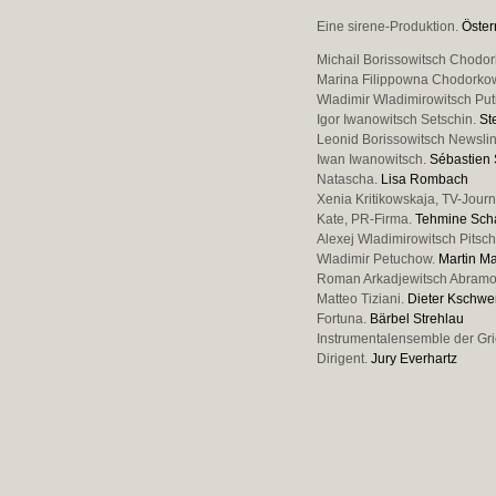
Eine sirene-Produktion.
Öster
Michail Borissowitsch Chodo
Marina Filippowna Chodorko
Wladimir Wladimirowitsch Put
Igor Iwanowitsch Setschin.
St
Leonid Borissowitsch Newsli
Iwan Iwanowitsch.
Sébastien
Natascha.
Lisa Rombach
Xenia Kritikowskaja, TV-Journ
Kate, PR-Firma.
Tehmine Scha
Alexej Wladimirowitsch Pitsc
Wladimir Petuchow.
Martin Ma
Roman Arkadjewitsch Abramo
Matteo Tiziani.
Dieter Kschwe
Fortuna.
Bärbel Strehlau
Instrumentalensemble der Gri
Dirigent.
Jury Everhartz