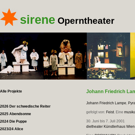
sirene
Operntheater
Johann Friedrich La
Alle Projekte
Johann Friedrich Lampe
,
Pyr
2026 Der schwedische Reiter
gefolgt von:
Feist
. Eine
musika
2025 Abendsonne
30. Juni bis 7. Juli 2001
2024 Die Puppe
dietheater Künstlerhaus Wien
2023/24 Alice