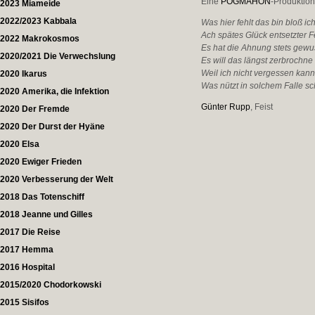
Eine
POGMAHON
-Produktio
2023 Miameide
2022/2023 Kabbala
Was hier fehlt das bin bloß ich
Ach spätes Glück entsetzter F
2022 Makrokosmos
Es hat die Ahnung stets gewuss
2020/2021 Die Verwechslung
Es will das längst zerbrochne
Weil ich nicht vergessen kan
2020 Ikarus
Was nützt in solchem Falle s
2020 Amerika, die Infektion
Günter Rupp
, Feist
2020 Der Fremde
2020 Der Durst der Hyäne
2020 Elsa
2020 Ewiger Frieden
2020 Verbesserung der Welt
2018 Das Totenschiff
2018 Jeanne und Gilles
2017 Die Reise
2017 Hemma
2016 Hospital
2015/2020 Chodorkowski
2015 Sisifos