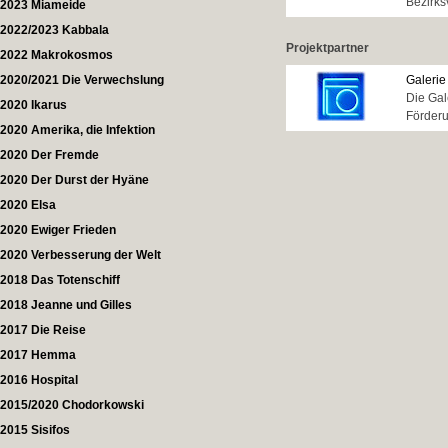
Bezirks
2023 Miameide
2022/2023 Kabbala
Projektpartner
2022 Makrokosmos
2020/2021 Die Verwechslung
Galeri
Die Gal
2020 Ikarus
Förderu
2020 Amerika, die Infektion
2020 Der Fremde
2020 Der Durst der Hyäne
2020 Elsa
2020 Ewiger Frieden
2020 Verbesserung der Welt
2018 Das Totenschiff
2018 Jeanne und Gilles
2017 Die Reise
2017 Hemma
2016 Hospital
2015/2020 Chodorkowski
2015 Sisifos