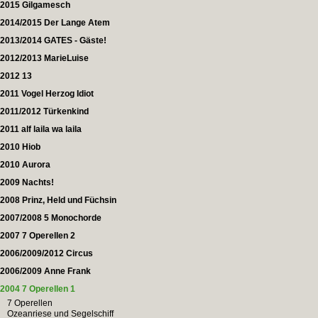
2015 Gilgamesch
2014/2015 Der Lange Atem
2013/2014 GATES - Gäste!
2012/2013 MarieLuise
2012 13
2011 Vogel Herzog Idiot
2011/2012 Türkenkind
2011 alf laila wa laila
2010 Hiob
2010 Aurora
2009 Nachts!
2008 Prinz, Held und Füchsin
2007/2008 5 Monochorde
2007 7 Operellen 2
2006/2009/2012 Circus
2006/2009 Anne Frank
2004 7 Operellen 1
7 Operellen
Ozeanriese und Segelschiff