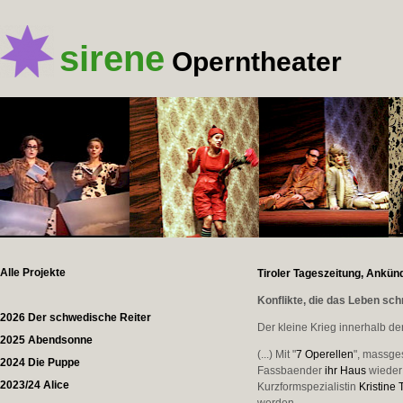
sirene
Operntheater
Alle Projekte
Tiroler Tageszeitung, Ankün
Konflikte, die das Leben sch
2026 Der schwedische Reiter
Der kleine Krieg innerhalb d
2025 Abendsonne
(...) Mit "
7 Operellen
", massges
2024 Die Puppe
Fassbaender
ihr Haus
wieder 
2023/24 Alice
Kurzformspezialistin
Kristine 