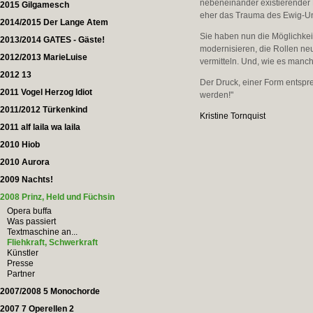
nebeneinander existierender L
2015 Gilgamesch
eher das Trauma des Ewig-Un
2014/2015 Der Lange Atem
Sie haben nun die Möglichkeit
2013/2014 GATES - Gäste!
modernisieren, die Rollen ne
2012/2013 MarieLuise
vermitteln. Und, wie es manc
2012 13
Der Druck, einer Form entspre
2011 Vogel Herzog Idiot
werden!"
2011/2012 Türkenkind
Kristine Tornquist
2011 alf laila wa laila
2010 Hiob
2010 Aurora
2009 Nachts!
2008 Prinz, Held und Füchsin
Opera buffa
Was passiert
Textmaschine an...
Fliehkraft, Schwerkraft
Künstler
Presse
Partner
2007/2008 5 Monochorde
2007 7 Operellen 2