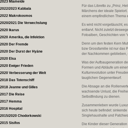
2023 Miameide
Für das Libretto zu „Prinz, H
2022/2023 Kabbala
Märchens der ideale Spielort
2022 Makrokosmos
einem empfindlichen Thema e
2020/2021 Die Verwechslung
Es wird nicht vorgetäuscht, e
entlarvt. Nicht zuletzt deswe
2020 Ikarus
Fotoalben, Geschichten von 
2020 Amerika, die Infektion
Denn um den festen Kern Mutt
2020 Der Fremde
bzw Grossfamilie ist nur da
2020 Der Durst der Hyäne
der Nachkommen geblieben, d
2020 Elsa
Was der Aufbaugeneration der
2020 Ewiger Frieden
Formen und Abläufe um einen 
Kulturrevolution unter Freud
2020 Verbesserung der Welt
tauglichen Gegenentwurf.
2018 Das Totenschiff
Die Absage an die Rollenverte
2018 Jeanne und Gilles
wachsende Unlust, die Freihe
2017 Die Reise
Selbstfindung zu dienen.
2017 Hemma
Zusammenleben wurde Luxus un
2016 Hospital
sich heute befindet: sinkend
Singlehaushalte und Patchwor
2015/2020 Chodorkowski
2015 Sisifos
Die Kinder dieser Generation