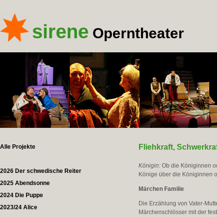
sirene
Operntheater
Fliehkraft, Schwerkra
Alle Projekte
Königin:
Ob die Königinnen od
2026 Der schwedische Reiter
Könige über die Königinnen o
2025 Abendsonne
Märchen Familie
2024 Die Puppe
Die Erzählung von Vater-Mutte
2023/24 Alice
Märchenschlösser mit der fes