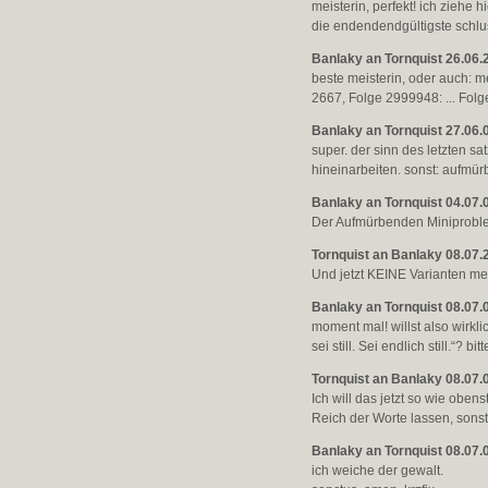
meisterin, perfekt! ich ziehe h
die endendendgültigste schlus
Banlaky an Tornquist 26.06.
beste meisterin, oder auch: me
2667, Folge 2999948: ... Folg
Banlaky an Tornquist 27.06.
super. der sinn des letzten sa
hineinarbeiten. sonst: aufmürb
Banlaky an Tornquist 04.07.
Der Aufmürbenden Miniproble
Tornquist an Banlaky 08.07.
Und jetzt KEINE Varianten meh
Banlaky an Tornquist 08.07.
moment mal! willst also wirklic
sei still. Sei endlich still.“? bi
Tornquist an Banlaky 08.07.
Ich will das jetzt so wie oben
Reich der Worte lassen, sons
Banlaky an Tornquist 08.07.
ich weiche der gewalt.