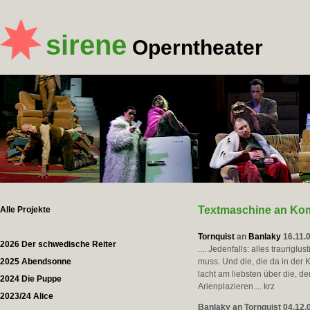
sirene
Operntheater
Textmaschine an Ko
Alle Projekte
Tornquist
an
Banlaky
16.11.
2026 Der schwedische Reiter
.... Jedenfalls: alles traurig
2025 Abendsonne
muss. Und die, die da in der
lacht am liebsten über die, d
2024 Die Puppe
Arienplazieren.... krz
2023/24 Alice
Banlaky an Tornquist 04.12.