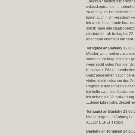
...necken? meinst dus ernst? a
mikroskopischsten unebenheite
zu wichtig; es ist schliessli
leider auch nicht verschont v
ich wohl die vertraute haut u
sonst: habe alle staatsopern
einsiedelei : ab freitag bis 22. 
aber dann ebenfalls mit haut 
Tornquist an Banlaky 12.06.
Meister, wir arbeiten zusamme
sondern überlege mir alles gen
wenn nicht jedes Wort der Schl
Kunstwerk. Die Unebenheiten v
Ganz abgesehen davon denke ic
vieles bleibt zwischen den Z
Regisseur den Prinzen sicher
Ich hoffe zwar, die Staatsope
ich nehme die Verantwortung 
....deine Librettistin, derzeit
Tornquist an Banlaky 23.06.
hier im folgenden Anhang hat 
ALLEM BEREIT! k(ü)rz
Banlaky an Tornquist 24.06.