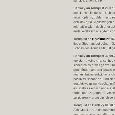
sanctus, amen, krzfix.
Banlaky an Tornquist 29.07.
meisterlichste füchsin, fuchs
mitschöpferin, dulderin und m
den klav.ausz. 2 akt kriegen 
leibhaft in wien, doch eher a
ende, wollte ich aber dem von
Tornquist an
Bruckmeier
16.
lieber Stephan, bei deinem S
Schoss des Königs sitzt, ist ge
Banlaky an Tornquist 30.09.
meisterin: keine chance. heut
sicherlich nicht das ganze übe
den händen anderer. gewisserm
mal an lila), es entwickelt s
positives, schönes? - und ste
gesagt: wozu werke schaffen? 
es ist alles ziemlich anders,
habe, aber zugegeben: viel le
zu zitieren: warum bin ich so
Tornquist an Banlaky 01.10.
Ach, Meister, nun da das Kind
man selbst. Aber vor allem: s