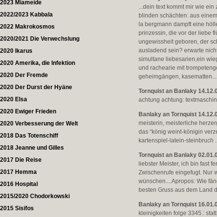
2023 Miameide
...dein text kommt mir wie e
2022/2023 Kabbala
blinden schächten: aus einem
la bergmann dampft eine hölle
2022 Makrokosmos
prinzessin, die vor der liebe 
2020/2021 Die Verwechslung
ungewissheit geboren, der sch
ausladend sein? erwarte nich
2020 Ikarus
simultane liebesarien,ein wie
2020 Amerika, die Infektion
und rachearie mit trompetenge
2020 Der Fremde
geheimgängen, kasematten...
2020 Der Durst der Hyäne
Tornquist an Banlaky 14.12.
2020 Elsa
achtung achtung: textmaschin
2020 Ewiger Frieden
Banlaky an Tornquist 14.12.
meisterin, meisterliche herzer
2020 Verbesserung der Welt
das “könig weint-königin verze
2018 Das Totenschiff
kartenspiel-latein-steinbruch 
2018 Jeanne und Gilles
Tornquist an Banlaky 02.01.
2017 Die Reise
liebster Meister, ich bin fast f
2017 Hemma
Zwischenrufe eingefugt. Nur we
wünschen....Apropos: Wie fän
2016 Hospital
besten Gruss aus dem Land d
2015/2020 Chodorkowski
Banlaky an Tornquist 16.01.
2015 Sisifos
kleinigkeiten folge 3345.: sta