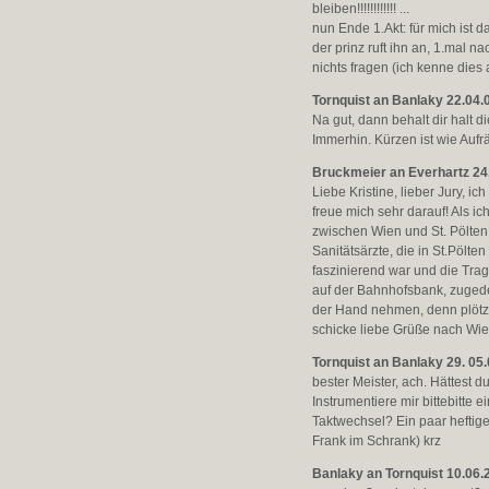
bleiben!!!!!!!!!!!! ...
nun Ende 1.Akt: für mich ist d
der prinz ruft ihn an, 1.mal n
nichts fragen (ich kenne dies 
Tornquist an Banlaky 22.04.
Na gut, dann behalt dir halt 
Immerhin. Kürzen ist wie Aufr
Bruckmeier an Everhartz 24
Liebe Kristine, lieber Jury, 
freue mich sehr darauf! Als i
zwischen Wien und St. Pölten
Sanitätsärzte, die in St.Pölt
faszinierend war und die Trag
auf der Bahnhofsbank, zugedec
der Hand nehmen, denn plötzl
schicke liebe Grüße nach Wie
Tornquist an Banlaky 29. 05
bester Meister, ach. Hättest d
Instrumentiere mir bittebitte
Taktwechsel? Ein paar heftige
Frank im Schrank) krz
Banlaky an Tornquist 10.06.