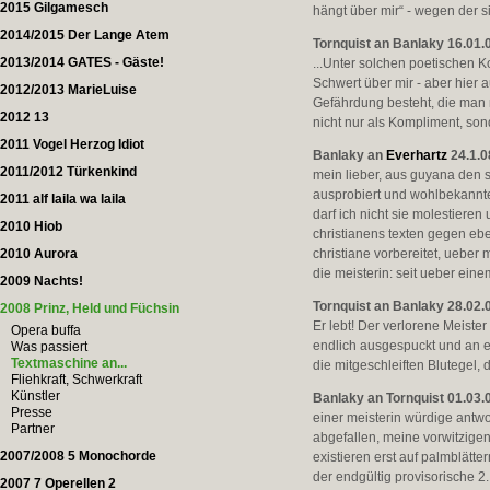
2015 Gilgamesch
hängt über mir“ - wegen der sil
2014/2015 Der Lange Atem
Tornquist an Banlaky 16.01.
2013/2014 GATES - Gäste!
...Unter solchen poetischen 
Schwert über mir - aber hier 
2012/2013 MarieLuise
Gefährdung besteht, die man 
2012 13
nicht nur als Kompliment, son
2011 Vogel Herzog Idiot
Banlaky an
Everhartz
24.1.0
2011/2012 Türkenkind
mein lieber, aus guyana den s
ausprobiert und wohlbekannte
2011 alf laila wa laila
darf ich nicht sie molestiere
2010 Hiob
christianens texten gegen eb
2010 Aurora
christiane vorbereitet, ueber
die meisterin: seit ueber einem
2009 Nachts!
Tornquist an Banlaky 28.02.
2008 Prinz, Held und Füchsin
Er lebt! Der verlorene Meister
Opera buffa
endlich ausgespuckt und an e
Was passiert
Textmaschine an...
die mitgeschleiften Blutegel
Fliehkraft, Schwerkraft
Künstler
Banlaky an Tornquist 01.03.
Presse
einer meisterin würdige antwor
Partner
abgefallen, meine vorwitzigen
2007/2008 5 Monochorde
existieren erst auf palmblätte
der endgültig provisorische 2.
2007 7 Operellen 2