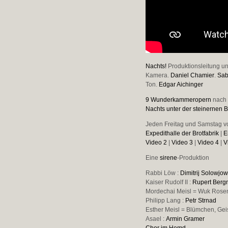
Nachts!
Produktionsleitung un
Kamera.
Daniel Chamier
.
Sab
Ton.
Edgar Aichinger
9 Wunderkammeropern
nach
Nachts unter der steinernen 
Jeden Freitag und Samstag vo
Expedithalle der Brotfabrik
|
E
Video 2
|
Video 3
|
Video 4
|
V
Eine
sirene
-Produktion
Rabbi Löw :
Dimitrij Solowjo
Kaiser Rudolf II :
Rupert Ber
Mordechai Meisl = Wuk Rose
Philipp Lang :
Petr Strnad
Esther Meisl = Blümchen, Geis
Asael :
Armin Gramer