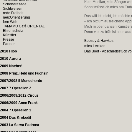
Kein Musiker, kein Sänger wir
Scheherazade
Sonst müsst ich mich am End
Sichtweisen
rede:Freiheit
Das will ich nicht, ich möcht
neu:Orientierung
– ich bitt um ausreichend App
fern:Weh
TAMAMU Café ORIENTAL
Mich mit der ganzen Künstler
Ehrenschutz
Denn viel zu früh ist alles aus
Künstler
Presse
Boosey & Hawkes
Partner
mica Lexikon
2010 Hiob
Das Boot
-
Abschiedsstück vo
2010 Aurora
2009 Nachts!
2008 Prinz, Held und Füchsin
2007/2008 5 Monochorde
2007 7 Operellen 2
2006/2009/2012 Circus
2006/2009 Anne Frank
2004 7 Operellen 1
2004 Das Krokodil
2003 La Serva Padrona