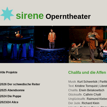
sirene
Operntheater
Chalifa und die Affen
Alle Projekte
Musik.
Kurt Schwertsik
|
Partit
2026 Der schwedische Reiter
Text.
Kristine Tornquist
|
Libre
2025 Abendsonne
Chalifa.
Erwin Belakowitsch
Glücksaffe.
Cathrin Chytil
2024 Die Puppe
Unglücksaffe.
Raimund Klebe
2023/24 Alice
Der Jude.
Richard Klein