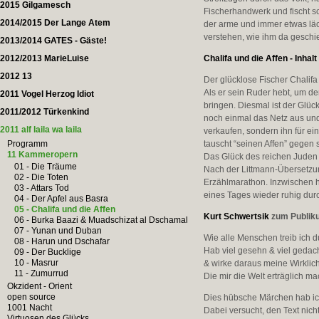
2015 Gilgamesch
Fischerhandwerk und fischt sc
2014/2015 Der Lange Atem
der arme und immer etwas läc
verstehen, wie ihm da geschie
2013/2014 GATES - Gäste!
2012/2013 MarieLuise
Chalifa und die Affen - Inhalt
2012 13
Der glücklose Fischer Chalifa 
Als er sein Ruder hebt, um de
2011 Vogel Herzog Idiot
bringen. Diesmal ist der Glüc
2011/2012 Türkenkind
noch einmal das Netz aus und
2011 alf laila wa laila
verkaufen, sondern ihn für ei
Programm
tauscht “seinen Affen” gegen 
11 Kammeropern
Das Glück des reichen Juden 
01 - Die Träume
Nach der Littmann-Übersetzun
02 - Die Toten
Erzählmarathon. Inzwischen h
03 - Attars Tod
eines Tages wieder ruhig du
04 - Der Apfel aus Basra
05 - Chalifa und die Affen
Kurt Schwertsik
zum Publik
06 - Burka Baazi & Muadschizat al Dschamal
07 - Yunan und Duban
Wie alle Menschen treib ich d
08 - Harun und Dschafar
Hab viel gesehn & viel gedac
09 - Der Bucklige
10 - Masrur
& wirke daraus meine Wirklich
11 - Zumurrud
Die mir die Welt erträglich ma
Okzident - Orient
open source
Dies hübsche Märchen hab ich
1001 Nacht
Dabei versucht, den Text nic
Virtuosen des Glücks