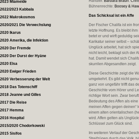
Händler.
Barbara Braun
.
Chri
2023 Miameide
Bühnenrechte:
Boosey & Ha
2022/2023 Kabbala
Das Schicksal ist ein Affe
2022 Makrokosmos
2020/2021 Die Verwechslung
Der Fischer Chalifa ist ein f
letzte Hoffnung. Es bleibt ihm
2020 Ikarus
betet er und wirft geduldig se
2020 Amerika, die Infektion
Karikatur seiner selbst – sch
Unglück arbeitet, hat sich s
2020 Der Fremde
nicht leicht, beklagt sich der
2020 Der Durst der Hyäne
hat. Damit wendet sich Chalifa
2020 Elsa
skurrilen Abgesandten zeigt.
2020 Ewiger Frieden
Diese Geschichte zeigt die W
umgekehrt. Es gibt nicht genug
2020 Verbesserung der Welt
ganz von ungefähr trifft das
2018 Das Totenschiff
Geschichte vom Hörer und Lese
2018 Jeanne und Gilles
richtige Wort sein. Zwar beruft
Bedeutung des Affen als eine
2017 Die Reise
meinen Affen gegen deinen“ le
2017 Hemma
einem alten orientalischen (h
2016 Hospital
wird. Affen gelten als Unglück
Schlüssel zum Glück sind.
2015/2020 Chodorkowski
Im weiteren Verlauf der Gesc
2015 Sisifos
Streifzügen durch das Volk, hä