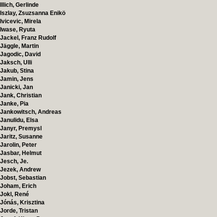
Illich, Gerlinde
Iszlay, Zsuzsanna Enikö
Ivicevic, Mirela
Iwase, Ryuta
Jackel, Franz Rudolf
Jäggle, Martin
Jagodic, David
Jaksch, Ulli
Jakub, Stina
Jamin, Jens
Janicki, Jan
Jank, Christian
Janke, Pia
Jankowitsch, Andreas
Janulidu, Elsa
Janyr, Premysl
Jaritz, Susanne
Jarolin, Peter
Jasbar, Helmut
Jesch, Je.
Jezek, Andrew
Jobst, Sebastian
Joham, Erich
Jokl, René
Jónás, Krisztina
Jorde, Tristan