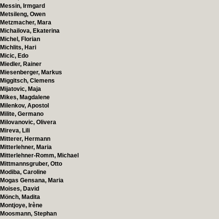
Messin, Irmgard
Metsileng, Owen
Metzmacher, Mara
Michailova, Ekaterina
Michel, Florian
Michlits, Hari
Micic, Edo
Miedler, Rainer
Miesenberger, Markus
Miggitsch, Clemens
Mijatovic, Maja
Mikes, Magdalene
Milenkov, Apostol
Milite, Germano
Milovanovic, Olivera
Mireva, Lili
Mitterer, Hermann
Mitterlehner, Maria
Mitterlehner-Romm, Michael
Mittmannsgruber, Otto
Modiba, Caroline
Mogas Gensana, Maria
Moises, David
Mönch, Madita
Montjoye, Irène
Moosmann, Stephan