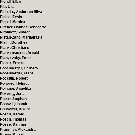
Piendl, Ellen
Pilz, Ulla
Pinheiro, Anderson Silva
Piplits, Erwin
Pippal, Martina
Pircher, Hannes Benedetto
Pironkoff, Simeon
Pistan-Zand, Mariagrazia
Plaim, Dorothea
Plank, Christiane
Plankensteiner, Arnold
Planyavsky, Peter
Ploner, Erhard
Pobenberger, Barbara
Pobenberger, Franz
Pockfuß, Robert
Pohorec, Helmut
Pointner, Angelika
Pokorny, Jutta
Polzer, Stephan
Popov, Ljubomir
Popovicki, Bojana
Posch, Harald
Posch, Thomas
Posse, Damian
Prammer, Alexandra
Prawy, Marcel