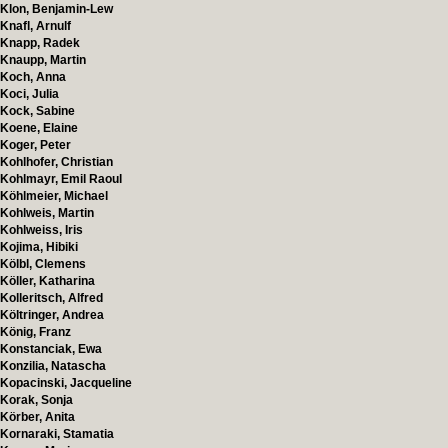
Klon, Benjamin-Lew
Knafl, Arnulf
Knapp, Radek
Knaupp, Martin
Koch, Anna
Koci, Julia
Kock, Sabine
Koene, Elaine
Koger, Peter
Kohlhofer, Christian
Kohlmayr, Emil Raoul
Köhlmeier, Michael
Kohlweis, Martin
Kohlweiss, Iris
Kojima, Hibiki
Kölbl, Clemens
Köller, Katharina
Kolleritsch, Alfred
Költringer, Andrea
König, Franz
Konstanciak, Ewa
Konzilia, Natascha
Kopacinski, Jacqueline
Korak, Sonja
Körber, Anita
Kornaraki, Stamatia