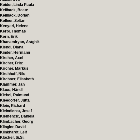
Keider, Linda Paula
Keilhack, Beate
Keilhack, Dorian
Kellner, Zoltan
Kenyeri, Helene
Kerbl, Thomas
Kern, Erik
Khanamiryan, Astghik
Kiendl, Diana
Kinder, Hermann
Kircher, Axel
Kircher, Fritz
Kircher, Markus
Kirchhoff, Nils
Kirchner, Elisabeth
Klammer, Jan
Klaus, Händl
Klebel, Raimund
Kleedorfer, Jutta
Klein, Richard
Kleindienst, Josef
Klemencic, Daniela
Klimbacher, Georg
Klingler, David
Klinkhardt, Leif
Klocker, Si.Si.