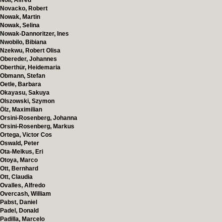
Noll, Alfred
Novacko, Robert
Nowak, Martin
Nowak, Selina
Nowak-Dannoritzer, Ines
Nwobilo, Bibiana
Nzekwu, Robert Olisa
Obereder, Johannes
Oberthür, Heidemaria
Obmann, Stefan
Oetle, Barbara
Okayasu, Sakuya
Olszowski, Szymon
Ölz, Maximilian
Orsini-Rosenberg, Johanna
Orsini-Rosenberg, Markus
Ortega, Victor Cos
Oswald, Peter
Ota-Melkus, Eri
Otoya, Marco
Ott, Bernhard
Ott, Claudia
Ovalles, Alfredo
Overcash, William
Pabst, Daniel
Padel, Donald
Padilla, Marcelo