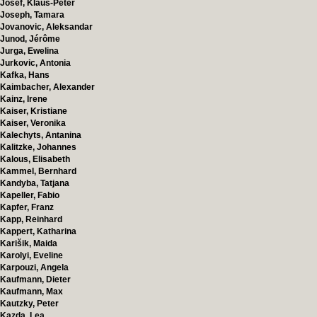
Josef, Klaus-Peter
Joseph, Tamara
Jovanovic, Aleksandar
Junod, Jérôme
Jurga, Ewelina
Jurkovic, Antonia
Kafka, Hans
Kaimbacher, Alexander
Kainz, Irene
Kaiser, Kristiane
Kaiser, Veronika
Kalechyts, Antanina
Kalitzke, Johannes
Kalous, Elisabeth
Kammel, Bernhard
Kandyba, Tatjana
Kapeller, Fabio
Kapfer, Franz
Kapp, Reinhard
Kappert, Katharina
Karišik, Maida
Karolyi, Eveline
Karpouzi, Angela
Kaufmann, Dieter
Kaufmann, Max
Kautzky, Peter
Kazda, Lea