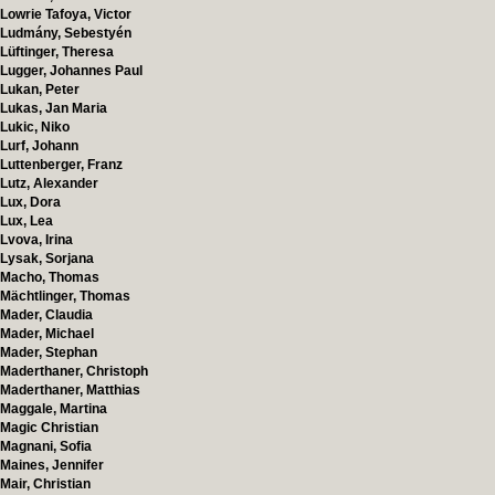
Lowrie Tafoya, Victor
Ludmány, Sebestyén
Lüftinger, Theresa
Lugger, Johannes Paul
Lukan, Peter
Lukas, Jan Maria
Lukic, Niko
Lurf, Johann
Luttenberger, Franz
Lutz, Alexander
Lux, Dora
Lux, Lea
Lvova, Irina
Lysak, Sorjana
Macho, Thomas
Mächtlinger, Thomas
Mader, Claudia
Mader, Michael
Mader, Stephan
Maderthaner, Christoph
Maderthaner, Matthias
Maggale, Martina
Magic Christian
Magnani, Sofia
Maines, Jennifer
Mair, Christian