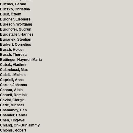
Buchas, Gerald
Buczko, Christina
Bulut, Özlem
Bürcher, Eleonore
Buresch, Wolfgang
Burghofer, Gudrun
Burgstaller, Hannes
Burianek, Stephan
Burkert, Cornelius
Busch, Holger
Busch, Theresa
Buttinger, Haymon Maria
Cabak, Vladimir
Calanducci, Max
Calella, Michele
Caprioli, Anna
Carter, Johanna
Casata, Albin
Castell, Dominik
Cavini, Giorgia
Cede, Michael
Chamandy, Dan
Chamier, Daniel
Chen, Ting-Wei
Chiang, Chi-Bun Jimmy
Chionis, Robert