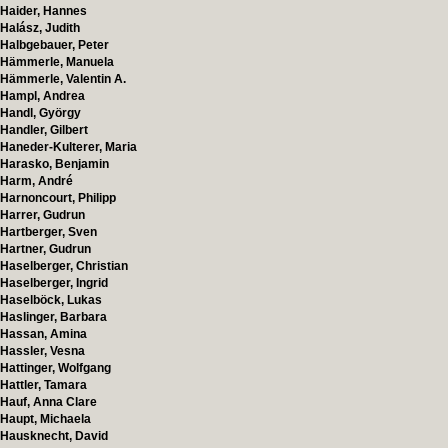
Haider, Hannes
Halász, Judith
Halbgebauer, Peter
Hämmerle, Manuela
Hämmerle, Valentin A.
Hampl, Andrea
Handl, György
Handler, Gilbert
Haneder-Kulterer, Maria
Harasko, Benjamin
Harm, André
Harnoncourt, Philipp
Harrer, Gudrun
Hartberger, Sven
Hartner, Gudrun
Haselberger, Christian
Haselberger, Ingrid
Haselböck, Lukas
Haslinger, Barbara
Hassan, Amina
Hassler, Vesna
Hattinger, Wolfgang
Hattler, Tamara
Hauf, Anna Clare
Haupt, Michaela
Hausknecht, David