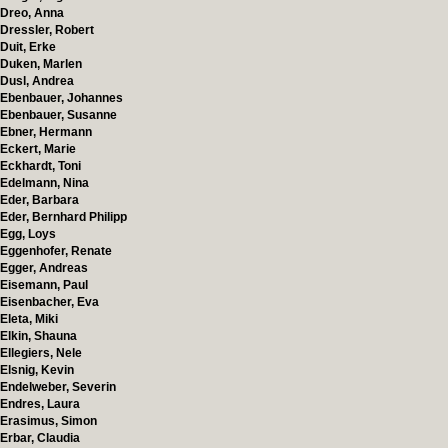
Dreo, Anna
Dressler, Robert
Duit, Erke
Duken, Marlen
Dusl, Andrea
Ebenbauer, Johannes
Ebenbauer, Susanne
Ebner, Hermann
Eckert, Marie
Eckhardt, Toni
Edelmann, Nina
Eder, Barbara
Eder, Bernhard Philipp
Egg, Loys
Eggenhofer, Renate
Egger, Andreas
Eisemann, Paul
Eisenbacher, Eva
Eleta, Miki
Elkin, Shauna
Ellegiers, Nele
Elsnig, Kevin
Endelweber, Severin
Endres, Laura
Erasimus, Simon
Erbar, Claudia