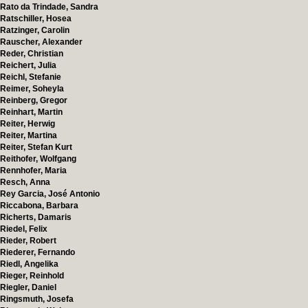
Rato da Trindade, Sandra
Ratschiller, Hosea
Ratzinger, Carolin
Rauscher, Alexander
Reder, Christian
Reichert, Julia
Reichl, Stefanie
Reimer, Soheyla
Reinberg, Gregor
Reinhart, Martin
Reiter, Herwig
Reiter, Martina
Reiter, Stefan Kurt
Reithofer, Wolfgang
Rennhofer, Maria
Resch, Anna
Rey Garcia, José Antonio
Riccabona, Barbara
Richerts, Damaris
Riedel, Felix
Rieder, Robert
Riederer, Fernando
Riedl, Angelika
Rieger, Reinhold
Riegler, Daniel
Ringsmuth, Josefa