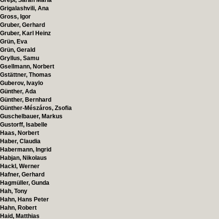
Grepl, Sarah Maria
Grigalashvili, Ana
Gross, Igor
Gruber, Gerhard
Gruber, Karl Heinz
Grün, Eva
Grün, Gerald
Gryllus, Samu
Gsellmann, Norbert
Gstättner, Thomas
Guberov, Ivaylo
Günther, Ada
Günther, Bernhard
Günther-Mészáros, Zsofia
Guschelbauer, Markus
Gustorff, Isabelle
Haas, Norbert
Haber, Claudia
Habermann, Ingrid
Habjan, Nikolaus
Hackl, Werner
Hafner, Gerhard
Hagmüller, Gunda
Hah, Tony
Hahn, Hans Peter
Hahn, Robert
Haid, Matthias