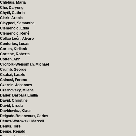
Chlebus, Maria
Cho, Da-yung
Chytil, Cathrin
Clark, Arcola
Claypool, Samantha
Clemencic, Edda
Clemencic, René
Collao León, Alvaro
Confurius, Lucas
Cortes, Kirlianit
Cortese, Roberta
Cotten, Ann
Croitoru-Weissman, Michael
Crumb, George
Csabai, Laszlo
Csincsi, Ferenc
Czernin, Johannes
Czernovsky, Milena
Dauer, Barbara Emilia
David, Christine
David, Ursula
Davidowicz, Klaus
Delgado-Betancourt, Carlos
Dénes-Worowski, Marcell
Denys, Tore
Deppe, Renald