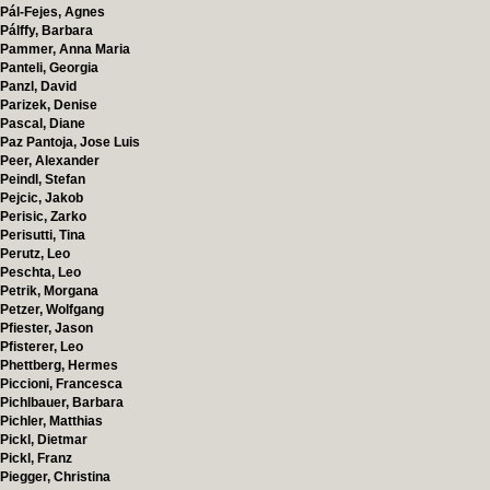
Pál-Fejes, Agnes
Pálffy, Barbara
Pammer, Anna Maria
Panteli, Georgia
Panzl, David
Parizek, Denise
Pascal, Diane
Paz Pantoja, Jose Luis
Peer, Alexander
Peindl, Stefan
Pejcic, Jakob
Perisic, Zarko
Perisutti, Tina
Perutz, Leo
Peschta, Leo
Petrik, Morgana
Petzer, Wolfgang
Pfiester, Jason
Pfisterer, Leo
Phettberg, Hermes
Piccioni, Francesca
Pichlbauer, Barbara
Pichler, Matthias
Pickl, Dietmar
Pickl, Franz
Piegger, Christina