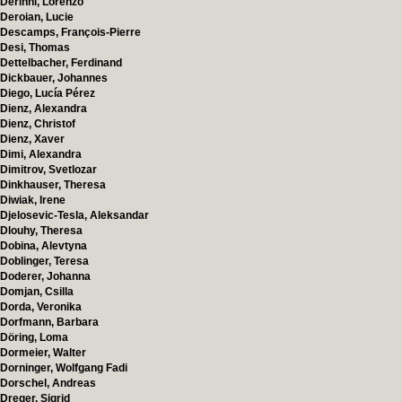
Derinni, Lorenzo
Deroian, Lucie
Descamps, François-Pierre
Desi, Thomas
Dettelbacher, Ferdinand
Dickbauer, Johannes
Diego, Lucía Pérez
Dienz, Alexandra
Dienz, Christof
Dienz, Xaver
Dimi, Alexandra
Dimitrov, Svetlozar
Dinkhauser, Theresa
Diwiak, Irene
Djelosevic-Tesla, Aleksandar
Dlouhy, Theresa
Dobina, Alevtyna
Doblinger, Teresa
Doderer, Johanna
Domjan, Csilla
Dorda, Veronika
Dorfmann, Barbara
Döring, Loma
Dormeier, Walter
Dorninger, Wolfgang Fadi
Dorschel, Andreas
Dreger, Sigrid