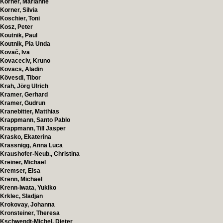
Korner, Marianne
Korner, Silvia
Koschier, Toni
Kosz, Peter
Koutnik, Paul
Koutnik, Pia Unda
Kovač, Iva
Kovaceciv, Kruno
Kovacs, Aladin
Kövesdi, Tibor
Krah, Jörg Ulrich
Kramer, Gerhard
Kramer, Gudrun
Kranebitter, Matthias
Krappmann, Santo Pablo
Krappmann, Till Jasper
Krasko, Ekaterina
Krassnigg, Anna Luca
Kraushofer-Neub., Christina
Kreiner, Michael
Kremser, Elsa
Krenn, Michael
Krenn-Iwata, Yukiko
Krklec, Sladjan
Krokovay, Johanna
Kronsteiner, Theresa
Kschwendt-Michel, Dieter