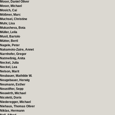
Moser, Daniel Oliver
Moser, Michael
Mosich, Cai
Mößmer, Marc
Muchsel, Christine
Muhr, Lisa
Mukasheva, Bota
Müller, Leila
Musil, Bartolo
Mütter, Bertl
Nagele, Peter
Nakamoto-Zaire, Annet
Narnhofer, Gregor
Natmeßnig, Anita
Neckel, Julia
Neckel, Lea
Nelson, Marit
Neubauer, Mathilde W.
Neugebauer, Herwig
Neumann, Esther
Neustifter, Sepp
Neuwirth, Michael
Nicoletti, Doris
Niederegger, Michael
Niehaus, Thomas Oliver
Niklas, Hermann