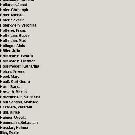
Hofbauer, Josef
Hofer, Christoph
Hofer, Michael
Höfer, Severin
Hofer-Stein, Veronika
Hofferer, Franz
Hoffmann, Hubert
Hoffmann, Max
Hofinger, Alois
Höfler, Julia
Hollenstein, Beatrix
Hollenstein, Dietmar
Hollerwöger, Katharina
Holzer, Teresa
Hood, Marc
Hooß, Kurt Georg
Horn, Batya
Horvath, Martin
Hötzenecker, Katharina
Hoursiangou, Mathilde
Hrazdera, Waltraut
Hübl, Ulrike
Hübner, Ursula
Huppmann, Sebastian
Hussian, Helmut
Illés, Evelin