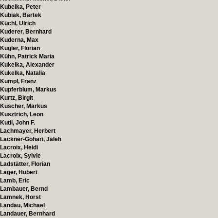
Kubelka, Peter
Kubiak, Bartek
Küchl, Ulrich
Kuderer, Bernhard
Kuderna, Max
Kugler, Florian
Kühn, Patrick Maria
Kukelka, Alexander
Kukelka, Natalia
Kumpl, Franz
Kupferblum, Markus
Kurtz, Birgit
Kuscher, Markus
Kusztrich, Leon
Kutil, John F.
Lachmayer, Herbert
Lackner-Gohari, Jaleh
Lacroix, Heidi
Lacroix, Sylvie
Ladstätter, Florian
Lager, Hubert
Lamb, Eric
Lambauer, Bernd
Lamnek, Horst
Landau, Michael
Landauer, Bernhard