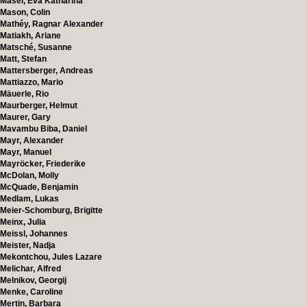
Masel, Eva Katharina
Mason, Colin
Mathéy, Ragnar Alexander
Matiakh, Ariane
Matsché, Susanne
Matt, Stefan
Mattersberger, Andreas
Mattiazzo, Mario
Mäuerle, Rio
Maurberger, Helmut
Maurer, Gary
Mavambu Biba, Daniel
Mayr, Alexander
Mayr, Manuel
Mayröcker, Friederike
McDolan, Molly
McQuade, Benjamin
Medlam, Lukas
Meier-Schomburg, Brigitte
Meinx, Julia
Meissl, Johannes
Meister, Nadja
Mekontchou, Jules Lazare
Melichar, Alfred
Melnikov, Georgij
Menke, Caroline
Mertin, Barbara