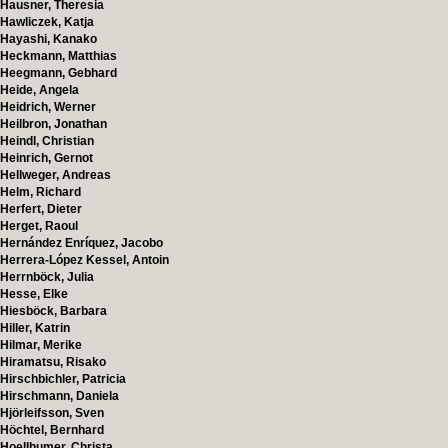
Hausner, Theresia
Hawliczek, Katja
Hayashi, Kanako
Heckmann, Matthias
Heegmann, Gebhard
Heide, Angela
Heidrich, Werner
Heilbron, Jonathan
Heindl, Christian
Heinrich, Gernot
Hellweger, Andreas
Helm, Richard
Herfert, Dieter
Herget, Raoul
Hernández Enríquez, Jacobo
Herrera-López Kessel, Antoin
Herrnböck, Julia
Hesse, Elke
Hiesböck, Barbara
Hiller, Katrin
Hilmar, Merike
Hiramatsu, Risako
Hirschbichler, Patricia
Hirschmann, Daniela
Hjörleifsson, Sven
Höchtel, Bernhard
Hoellhumer, Christa