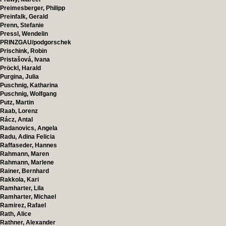
Preimesberger, Philipp
Preinfalk, Gerald
Prenn, Stefanie
Pressl, Wendelin
PRINZGAU/podgorschek
Prischink, Robin
Pristašová, Ivana
Pröckl, Harald
Purgina, Julia
Puschnig, Katharina
Puschnig, Wolfgang
Putz, Martin
Raab, Lorenz
Rácz, Antal
Radanovics, Angela
Radu, Adina Felicia
Raffaseder, Hannes
Rahmann, Maren
Rahmann, Marlene
Rainer, Bernhard
Rakkola, Kari
Ramharter, Lila
Ramharter, Michael
Ramirez, Rafael
Rath, Alice
Rathner, Alexander