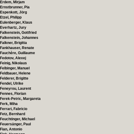
Erdem, Mirjam
Ernstbrunner, Pia
Espenkott, Jörg
Etzel, Philipp
Eulenberger, Klaus
Everhartz, Jury
Falkenstein, Gottfried
Falkenstein, Johannes
Falkner, Brigitta
Fankhauser, Renate
Fauchère, Guillaume
Fedotov, Alexej
Feinig, Nikolaus
Felbinger, Manuel
Feldbauer, Helene
Felderer, Brigitte
Fendel, Ulrike
Feneyrou, Laurent
Fennes, Florian
Ferek-Petric, Margareta
Ferk, Miha
Ferrari, Fabricio
Fetz, Bernhard
Feuchtinger, Michael
Feuersänger, Paul
Fian, Antonio