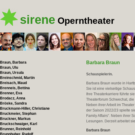
sirene
Operntheater
Barbara Braun
Braun, Barbara
Braun, Ulu
Braun, Ursula
Schauspielerin.
Breinschmid, Martin
Breisach, Maud
Barbara Braun wurde in Hartbe
Brenneis, Bettina
Sie ist eine vielseitige Schau
Brenner, Eva
Ihre Theaterkarriere führte si
Brodacz, Anna
Theaterforum Schwechat, die
Bröske, Sandra
Neben ihrer Arbeit im Theate
Bruckmann-Hiller, Christiane
der Saison 2022/23 spielte si
Bruckmeier, Stephan
Family Affairs“. Neben ihrer S
Bruckner, Markus
Lesungen. Derzeit arbeitet si
Bruckschwaiger, Karl
Brunner, Reinhold
Barbara Braun
Brunnhuber, Rudolf