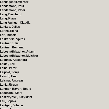
Landsgesell, Werner
Landsmann, Paul
Landsmann, Peter
Lang, Bernhard
Lang, Klaus
Lang-Auinger, Claudia
Lankes, Julius
Larina, Elena
Larl, Rupert
Laskaridis, Spiros
Lautner, Julia
Lautner, Romana
Lebesmühlbacher, Adam
Lebesmühlbacher, Melchior
Lechner, Alexandra
Leidal, Erik
Leins, Peter
Leipold, Sonja
Leisch, Tina
Leisner, Andreas
Lenk, Jürgen
Lentsch-Bayerl, Beate
Leschanz, Klara
Leszczynski, Krzysztof
Leu, Sophia
Leutgeb, Johann