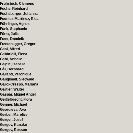
Frühstück, Clemens
Fuchs, Reinhard
Fuchsberger, Johanna
Fuentes Martinez, Rica
Führlinger, Agnes
Funk, Stephanie
Fürst, Julia
Fuss, Dominik
Fussenegger, Gregor
Gaal, Alfred
Gabbrielli, Elena
Gahl, Annelie
Gajcic, Isabella
Gál, Bernhard
Galland, Veronique
Ganglmair, Siegwald
Garci-Crespo, Mariana
Gartler, Walter
Gaspar, Miguel Angel
Geißelbrecht, Flora
Genner, Michael
Georgieva, Aya
Gerber, Marelize
Gerger, Josef
Gergov, Kanako
Gergov, Rossen