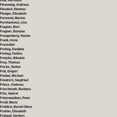
Fink, Hermann
Flemming, Andreas
Flosdorf, Dietmar
Flunger, Elisabeth
Formenti, Marino
Fornhammar, Lisa
Fragner, Bert
Fragner, Boriana
Frangenberg, Hanno
Frank, Irene
Franzobel
Freitag, Danijela
Freitag, Fatima
Fretyán, Nikolett
Frey, Thomas
Fricke, Stefan
Frid, Grigori
Friebel, Michael
Friedrich, Siegfried
Friess, Andreas
Frischmuth, Barbara
Fritz, Valerie
Fritzenwallner, Peter
Frodl, Maria
Fröhlich, Bernd Oliver
Frottier, Elisabeth
Frühauf, Herbert