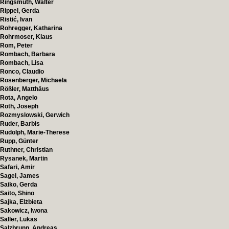
Ringsmuth, Walter
Rippel, Gerda
Ristić, Ivan
Rohregger, Katharina
Rohrmoser, Klaus
Rom, Peter
Rombach, Barbara
Rombach, Lisa
Ronco, Claudio
Rosenberger, Michaela
Rößler, Matthäus
Rota, Angelo
Roth, Joseph
Rozmyslowski, Gerwich
Ruder, Barbis
Rudolph, Marie-Therese
Rupp, Günter
Ruthner, Christian
Rysanek, Martin
Safari, Amir
Sagel, James
Saiko, Gerda
Saito, Shino
Sajka, Elżbieta
Sakowicz, Iwona
Saller, Lukas
Salzbrunn, Andreas