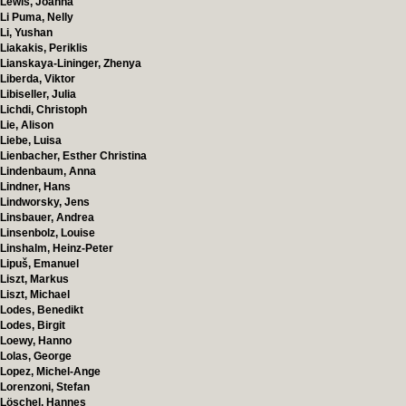
Lewis, Joanna
Li Puma, Nelly
Li, Yushan
Liakakis, Periklis
Lianskaya-Lininger, Zhenya
Liberda, Viktor
Libiseller, Julia
Lichdi, Christoph
Lie, Alison
Liebe, Luisa
Lienbacher, Esther Christina
Lindenbaum, Anna
Lindner, Hans
Lindworsky, Jens
Linsbauer, Andrea
Linsenbolz, Louise
Linshalm, Heinz-Peter
Lipuš, Emanuel
Liszt, Markus
Liszt, Michael
Lodes, Benedikt
Lodes, Birgit
Loewy, Hanno
Lolas, George
Lopez, Michel-Ange
Lorenzoni, Stefan
Löschel, Hannes