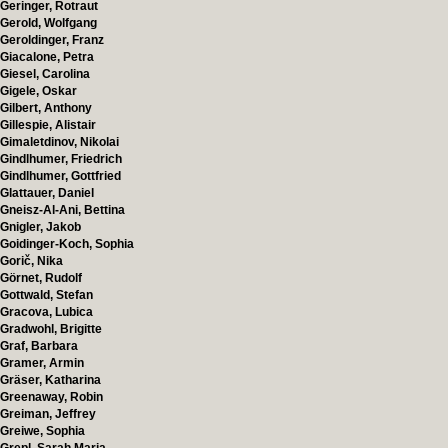
Geringer, Rotraut
Gerold, Wolfgang
Geroldinger, Franz
Giacalone, Petra
Giesel, Carolina
Gigele, Oskar
Gilbert, Anthony
Gillespie, Alistair
Gimaletdinov, Nikolai
Gindlhumer, Friedrich
Gindlhumer, Gottfried
Glattauer, Daniel
Gneisz-Al-Ani, Bettina
Gnigler, Jakob
Goidinger-Koch, Sophia
Gorič, Nika
Görnet, Rudolf
Gottwald, Stefan
Gracova, Lubica
Gradwohl, Brigitte
Graf, Barbara
Gramer, Armin
Gräser, Katharina
Greenaway, Robin
Greiman, Jeffrey
Greiwe, Sophia