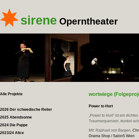
sirene
Operntheater
wortwiege (Folgeproj
Alle Projekte
Power to Hurt
2026 Der schwedische Reiter
„Power to Hurt“ ist ein dich
2025 Abendsonne
Traumsequenzen, dunkel-schil
2024 Die Puppe
Mit: Raphael von Bargen,
Chr
2023/24 Alice
Drama Shop / Salon5 Wien