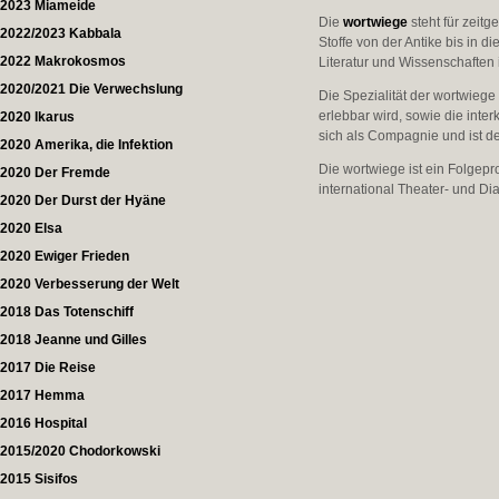
2023 Miameide
Die
wortwiege
steht für zeit
2022/2023 Kabbala
Stoffe von der Antike bis in
2022 Makrokosmos
Literatur und Wissenschaften 
2020/2021 Die Verwechslung
Die Spezialität der wortwiege
erlebbar wird, sowie die inte
2020 Ikarus
sich als Compagnie und ist 
2020 Amerika, die Infektion
Die wortwiege ist ein Folgep
2020 Der Fremde
international Theater- und Di
2020 Der Durst der Hyäne
2020 Elsa
2020 Ewiger Frieden
2020 Verbesserung der Welt
2018 Das Totenschiff
2018 Jeanne und Gilles
2017 Die Reise
2017 Hemma
2016 Hospital
2015/2020 Chodorkowski
2015 Sisifos