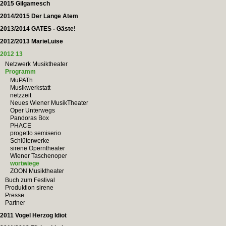
2015 Gilgamesch
2014/2015 Der Lange Atem
2013/2014 GATES - Gäste!
2012/2013 MarieLuise
2012 13
Netzwerk Musiktheater
Programm
MuPATh
Musikwerkstatt
netzzeit
Neues Wiener MusikTheater
Oper Unterwegs
Pandoras Box
PHACE
progetto semiserio
Schlüterwerke
sirene Operntheater
Wiener Taschenoper
wortwiege
ZOON Musiktheater
Buch zum Festival
Produktion sirene
Presse
Partner
2011 Vogel Herzog Idiot