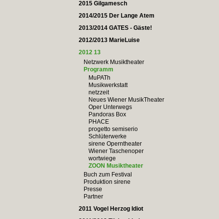
2015 Gilgamesch
2014/2015 Der Lange Atem
2013/2014 GATES - Gäste!
2012/2013 MarieLuise
2012 13
Netzwerk Musiktheater
Programm
MuPATh
Musikwerkstatt
netzzeit
Neues Wiener MusikTheater
Oper Unterwegs
Pandoras Box
PHACE
progetto semiserio
Schlüterwerke
sirene Operntheater
Wiener Taschenoper
wortwiege
ZOON Musiktheater
Buch zum Festival
Produktion sirene
Presse
Partner
2011 Vogel Herzog Idiot