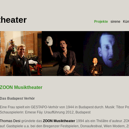
heater
Projekte
sirene
Kün
ZOON Musiktheater
Das Budapest Verhör
Eine Frau spielt ein GESTAPO-Verhör von 1944 in Budapest durch. Musik: Tibor Po
Schauspielerin: Emese Fáy. Uraufführung 2012, Budapest
Thomas Desi
gründete das
ZOON Musiktheater
1994 als ein Théâtre d’auteur. ZO
auf. Gastspiele u.a. bei den Bregenzer Festspielen, Donaufestival, Wien Modern, Zs