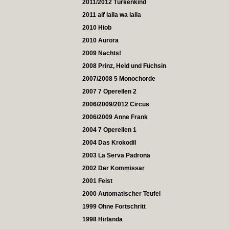
2011/2012 Türkenkind
2011 alf laila wa laila
2010 Hiob
2010 Aurora
2009 Nachts!
2008 Prinz, Held und Füchsin
2007/2008 5 Monochorde
2007 7 Operellen 2
2006/2009/2012 Circus
2006/2009 Anne Frank
2004 7 Operellen 1
2004 Das Krokodil
2003 La Serva Padrona
2002 Der Kommissar
2001 Feist
2000 Automatischer Teufel
1999 Ohne Fortschritt
1998 Hirlanda