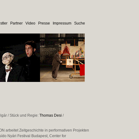
stler
Partner
Video
Presse
Impressum
Suche
lgár / Stück und Regie:
Thomas Desi
/
ON arbeitet Zeitgeschichte in performativen Projekten
ído Nyári Festival Budapest, Center for