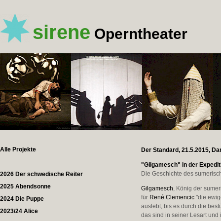
sirene
Operntheater
Alle Projekte
Der Standard, 21.5.2015, Da
"Gilgamesch" in der Expedit
Die Geschichte des sumeris
2026 Der schwedische Reiter
2025 Abendsonne
Gilgamesch
, König der sumer
für
René Clemencic
"die ewig
2024 Die Puppe
auslebt, bis es durch die be
2023/24 Alice
das sind in seiner Lesart und