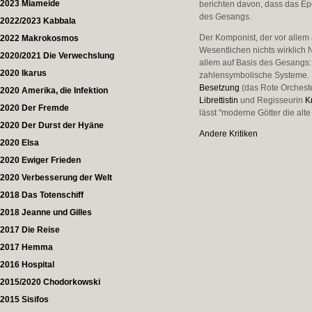
2023 Miameide
berichten davon, dass das Ep
des Gesangs.
2022/2023 Kabbala
Der Komponist, der vor allem 
2022 Makrokosmos
Wesentlichen nichts wirklich 
2020/2021 Die Verwechslung
allem auf Basis des Gesangs
2020 Ikarus
zahlensymbolische Systeme. I
Besetzung
(das Rote Orcheste
2020 Amerika, die Infektion
Librettistin
und Regisseurin
K
2020 Der Fremde
lässt "moderne Götter die alt
2020 Der Durst der Hyäne
Andere Kritiken
2020 Elsa
2020 Ewiger Frieden
2020 Verbesserung der Welt
2018 Das Totenschiff
2018 Jeanne und Gilles
2017 Die Reise
2017 Hemma
2016 Hospital
2015/2020 Chodorkowski
2015 Sisifos