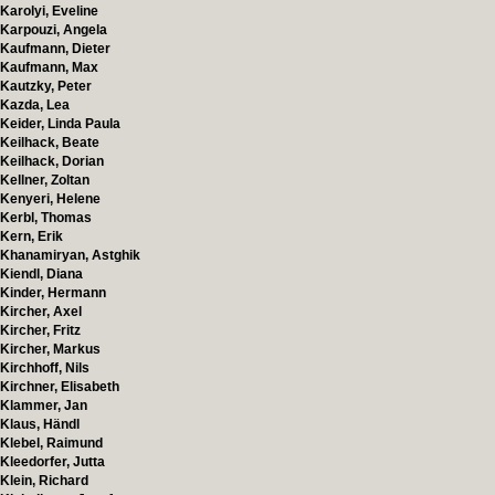
Karolyi, Eveline
Karpouzi, Angela
Kaufmann, Dieter
Kaufmann, Max
Kautzky, Peter
Kazda, Lea
Keider, Linda Paula
Keilhack, Beate
Keilhack, Dorian
Kellner, Zoltan
Kenyeri, Helene
Kerbl, Thomas
Kern, Erik
Khanamiryan, Astghik
Kiendl, Diana
Kinder, Hermann
Kircher, Axel
Kircher, Fritz
Kircher, Markus
Kirchhoff, Nils
Kirchner, Elisabeth
Klammer, Jan
Klaus, Händl
Klebel, Raimund
Kleedorfer, Jutta
Klein, Richard