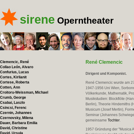
sirene
Operntheater
René Clemencic
Clemencic, René
Collao León, Alvaro
Confurius, Lucas
Dirigent und Komponist.
Cortes, Kirlianit
Cortese, Roberta
René Clemencic wurde am 27.
Cotten, Ann
1947-1956 Uni Wien, Sorbonne
Croitoru-Weissman, Michael
Völkerkunde, Mathematik, Pro
Crumb, George
Musikstudien: Blockflöte (Han
Csabai, Laszlo
Berlin), Theorie Hindemiths 
Csincsi, Ferenc
Musicum (Josef Mertin), Forme
Czernin, Johannes
Seminar (Johannes Schwieger
Czernovsky, Milena
gemeinsame
Tochter
.
Dauer, Barbara Emilia
David, Christine
1957 Gründung der "Musica An
David, Ursula