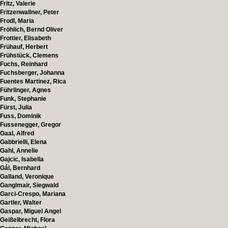
Fritz, Valerie
Fritzenwallner, Peter
Frodl, Maria
Fröhlich, Bernd Oliver
Frottier, Elisabeth
Frühauf, Herbert
Frühstück, Clemens
Fuchs, Reinhard
Fuchsberger, Johanna
Fuentes Martinez, Rica
Führlinger, Agnes
Funk, Stephanie
Fürst, Julia
Fuss, Dominik
Fussenegger, Gregor
Gaal, Alfred
Gabbrielli, Elena
Gahl, Annelie
Gajcic, Isabella
Gál, Bernhard
Galland, Veronique
Ganglmair, Siegwald
Garci-Crespo, Mariana
Gartler, Walter
Gaspar, Miguel Angel
Geißelbrecht, Flora