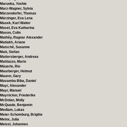
Maruoka, Yoshie
Marz-Wagner, Sylvia
Märzendorfer, Thomas
Märzinger, Eva Lena
Masek, Karl Walter
Masel, Eva Katharina
Mason, Colin
Mathéy, Ragnar Alexander
Matiakh, Ariane
Matsché, Susanne
Matt, Stefan
Mattersberger, Andreas
Mattiazzo, Mario
Mäuerle, Rio
Maurberger, Helmut
Maurer, Gary
Mavambu Biba, Daniel
Mayr, Alexander
Mayr, Manuel
Mayröcker, Friederike
McDolan, Molly
McQuade, Benjamin
Medlam, Lukas
Meier-Schomburg, Brigitte
Meinx, Julia
Meissl, Johannes