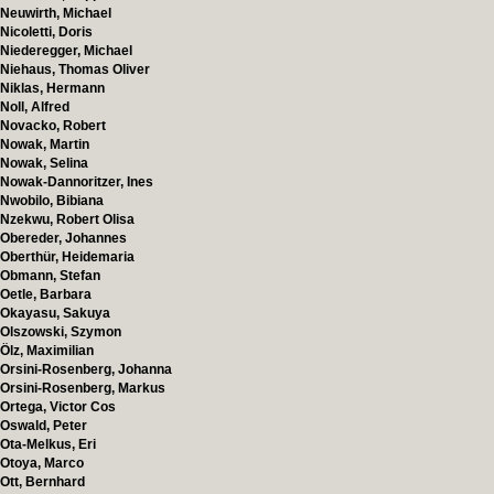
Neuwirth, Michael
Nicoletti, Doris
Niederegger, Michael
Niehaus, Thomas Oliver
Niklas, Hermann
Noll, Alfred
Novacko, Robert
Nowak, Martin
Nowak, Selina
Nowak-Dannoritzer, Ines
Nwobilo, Bibiana
Nzekwu, Robert Olisa
Obereder, Johannes
Oberthür, Heidemaria
Obmann, Stefan
Oetle, Barbara
Okayasu, Sakuya
Olszowski, Szymon
Ölz, Maximilian
Orsini-Rosenberg, Johanna
Orsini-Rosenberg, Markus
Ortega, Victor Cos
Oswald, Peter
Ota-Melkus, Eri
Otoya, Marco
Ott, Bernhard