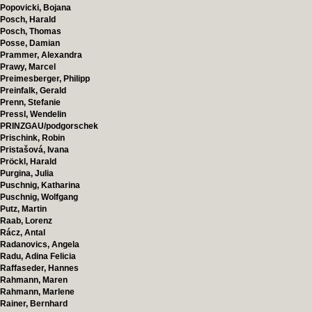
Popovicki, Bojana
Posch, Harald
Posch, Thomas
Posse, Damian
Prammer, Alexandra
Prawy, Marcel
Preimesberger, Philipp
Preinfalk, Gerald
Prenn, Stefanie
Pressl, Wendelin
PRINZGAU/podgorschek
Prischink, Robin
Pristašová, Ivana
Pröckl, Harald
Purgina, Julia
Puschnig, Katharina
Puschnig, Wolfgang
Putz, Martin
Raab, Lorenz
Rácz, Antal
Radanovics, Angela
Radu, Adina Felicia
Raffaseder, Hannes
Rahmann, Maren
Rahmann, Marlene
Rainer, Bernhard