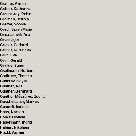
Gramer, Armin
Gräser, Katharina
Greenaway, Robin
Greiman, Jeffrey
Greiwe, Sophia
Grepl, Sarah Maria
Grigalashvili, Ana
Gross, Igor
Gruber, Gerhard
Gruber, Karl Heinz
Grün, Eva
Grün, Gerald
Gryllus, Samu
Gsellmann, Norbert
Gstättner, Thomas
Guberov, Ivaylo
Günther, Ada
Günther, Bernhard
Günther-Mészáros, Zsofia
Guschelbauer, Markus
Gustorff, Isabelle
Haas, Norbert
Haber, Claudia
Habermann, Ingrid
Habjan, Nikolaus
Hackl, Werner