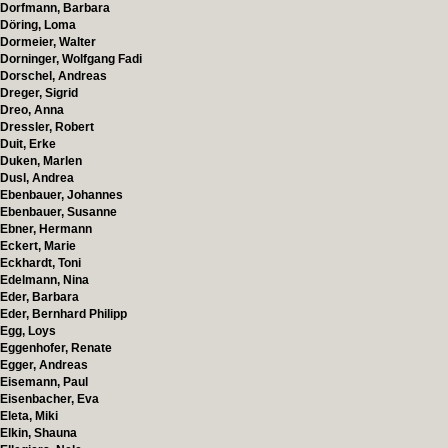
Dorfmann, Barbara
Döring, Loma
Dormeier, Walter
Dorninger, Wolfgang Fadi
Dorschel, Andreas
Dreger, Sigrid
Dreo, Anna
Dressler, Robert
Duit, Erke
Duken, Marlen
Dusl, Andrea
Ebenbauer, Johannes
Ebenbauer, Susanne
Ebner, Hermann
Eckert, Marie
Eckhardt, Toni
Edelmann, Nina
Eder, Barbara
Eder, Bernhard Philipp
Egg, Loys
Eggenhofer, Renate
Egger, Andreas
Eisemann, Paul
Eisenbacher, Eva
Eleta, Miki
Elkin, Shauna