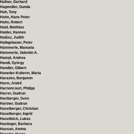
Hafner, Gerhard
Hagmüller, Gunda
Hah, Tony
Hahn, Hans Peter
Hahn, Robert
Haid, Matthias
Haider, Hannes
Halász, Judith
Halbgebauer, Peter
Hämmerle, Manuela
Hämmerle, Valentin A.
Hampl, Andrea
Handl, György
Handler, Gilbert
Haneder-Kulterer, Maria
Harasko, Benjamin
Harm, André
Harnoncourt, Philipp
Harrer, Gudrun
Hartberger, Sven
Hartner, Gudrun
Haselberger, Christian
Haselberger, Ingrid
Haselböck, Lukas
Haslinger, Barbara
Hassan, Amina