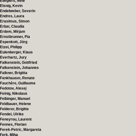
Ellegiers, Nele
Elsnig, Kevin
Endelweber, Severin
Endres, Laura
Erasimus, Simon
Erbar, Claudia
Erdem, Mirjam
Ernstbrunner, Pia
Espenkott, Jörg
Etzel, Philipp
Eulenberger, Klaus
Everhartz, Jury
Falkenstein, Gottfried
Falkenstein, Johannes
Falkner, Brigitta
Fankhauser, Renate
Fauchère, Guillaume
Fedotov, Alexej
Feinig, Nikolaus
Felbinger, Manuel
Feldbauer, Helene
Felderer, Brigitte
Fendel, Ulrike
Feneyrou, Laurent
Fennes, Florian
Ferek-Petric, Margareta
Ferk, Miha