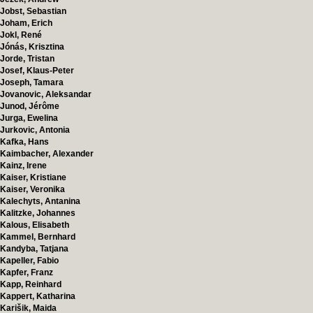
Jobst, Sebastian
Joham, Erich
Jokl, René
Jónás, Krisztina
Jorde, Tristan
Josef, Klaus-Peter
Joseph, Tamara
Jovanovic, Aleksandar
Junod, Jérôme
Jurga, Ewelina
Jurkovic, Antonia
Kafka, Hans
Kaimbacher, Alexander
Kainz, Irene
Kaiser, Kristiane
Kaiser, Veronika
Kalechyts, Antanina
Kalitzke, Johannes
Kalous, Elisabeth
Kammel, Bernhard
Kandyba, Tatjana
Kapeller, Fabio
Kapfer, Franz
Kapp, Reinhard
Kappert, Katharina
Karišik, Maida