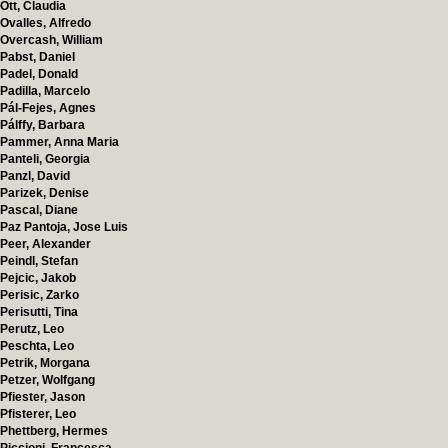
Ott, Claudia
Ovalles, Alfredo
Overcash, William
Pabst, Daniel
Padel, Donald
Padilla, Marcelo
Pál-Fejes, Agnes
Pálffy, Barbara
Pammer, Anna Maria
Panteli, Georgia
Panzl, David
Parizek, Denise
Pascal, Diane
Paz Pantoja, Jose Luis
Peer, Alexander
Peindl, Stefan
Pejcic, Jakob
Perisic, Zarko
Perisutti, Tina
Perutz, Leo
Peschta, Leo
Petrik, Morgana
Petzer, Wolfgang
Pfiester, Jason
Pfisterer, Leo
Phettberg, Hermes