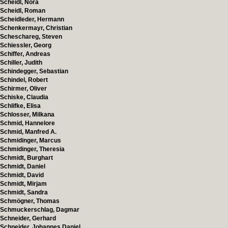
Scheidl, Nora
Scheidl, Roman
Scheidleder, Hermann
Schenkermayr, Christian
Scheschareg, Steven
Schiessler, Georg
Schiffer, Andreas
Schiller, Judith
Schindegger, Sebastian
Schindel, Robert
Schirmer, Oliver
Schiske, Claudia
Schlifke, Elisa
Schlosser, Milkana
Schmid, Hannelore
Schmid, Manfred A.
Schmidinger, Marcus
Schmidinger, Theresia
Schmidt, Burghart
Schmidt, Daniel
Schmidt, David
Schmidt, Mirjam
Schmidt, Sandra
Schmögner, Thomas
Schmuckerschlag, Dagmar
Schneider, Gerhard
Schneider, Johannes Daniel