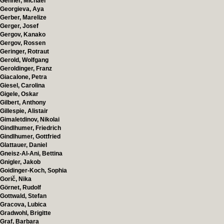
Genner, Michael
Georgieva, Aya
Gerber, Marelize
Gerger, Josef
Gergov, Kanako
Gergov, Rossen
Geringer, Rotraut
Gerold, Wolfgang
Geroldinger, Franz
Giacalone, Petra
Giesel, Carolina
Gigele, Oskar
Gilbert, Anthony
Gillespie, Alistair
Gimaletdinov, Nikolai
Gindlhumer, Friedrich
Gindlhumer, Gottfried
Glattauer, Daniel
Gneisz-Al-Ani, Bettina
Gnigler, Jakob
Goidinger-Koch, Sophia
Gorič, Nika
Görnet, Rudolf
Gottwald, Stefan
Gracova, Lubica
Gradwohl, Brigitte
Graf, Barbara