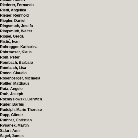
Riederer, Fernando
Riedl, Angelika
Rieger, Reinhold
Riegler, Daniel
Ringsmuth, Josefa
Ringsmuth, Walter
Rippel, Gerda
Ristić, Ivan
Rohregger, Katharina
Rohrmoser, Klaus
Rom, Peter
Rombach, Barbara
Rombach, Lisa
Ronco, Claudio
Rosenberger, Michaela
Rößler, Matthäus
Rota, Angelo
Roth, Joseph
Rozmyslowski, Gerwich
Ruder, Barbis
Rudolph, Marie-Therese
Rupp, Günter
Ruthner, Christian
Rysanek, Martin
Safari, Amir
Sagel, James