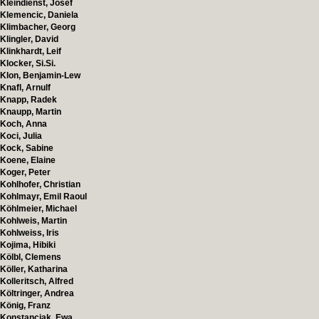
Kleindienst, Josef
Klemencic, Daniela
Klimbacher, Georg
Klingler, David
Klinkhardt, Leif
Klocker, Si.Si.
Klon, Benjamin-Lew
Knafl, Arnulf
Knapp, Radek
Knaupp, Martin
Koch, Anna
Koci, Julia
Kock, Sabine
Koene, Elaine
Koger, Peter
Kohlhofer, Christian
Kohlmayr, Emil Raoul
Köhlmeier, Michael
Kohlweis, Martin
Kohlweiss, Iris
Kojima, Hibiki
Kölbl, Clemens
Köller, Katharina
Kolleritsch, Alfred
Költringer, Andrea
König, Franz
Konstanciak, Ewa