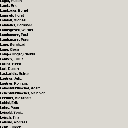
Lager, Hubert
Lamb, Eric
Lambauer, Bernd
Lamnek, Horst
Landau, Michael
Landauer, Bernhard
Landsgesell, Werner
Landsmann, Paul
Landsmann, Peter
Lang, Bernhard
Lang, Klaus
Lang-Auinger, Claudia
Lankes, Julius
Larina, Elena
Larl, Rupert
Laskaridis, Spiros
Lautner, Julia
Lautner, Romana
Lebesmühlbacher, Adam
Lebesmühlbacher, Melchior
Lechner, Alexandra
Leidal, Erik
Leins, Peter
Leipold, Sonja
Leisch, Tina
Leisner, Andreas
Lenk, Jürgen