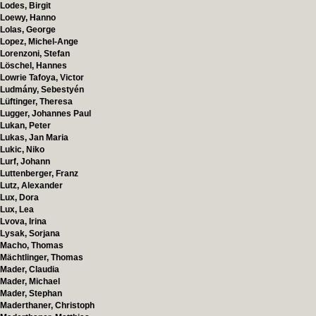
Lodes, Birgit
Loewy, Hanno
Lolas, George
Lopez, Michel-Ange
Lorenzoni, Stefan
Löschel, Hannes
Lowrie Tafoya, Victor
Ludmány, Sebestyén
Lüftinger, Theresa
Lugger, Johannes Paul
Lukan, Peter
Lukas, Jan Maria
Lukic, Niko
Lurf, Johann
Luttenberger, Franz
Lutz, Alexander
Lux, Dora
Lux, Lea
Lvova, Irina
Lysak, Sorjana
Macho, Thomas
Mächtlinger, Thomas
Mader, Claudia
Mader, Michael
Mader, Stephan
Maderthaner, Christoph