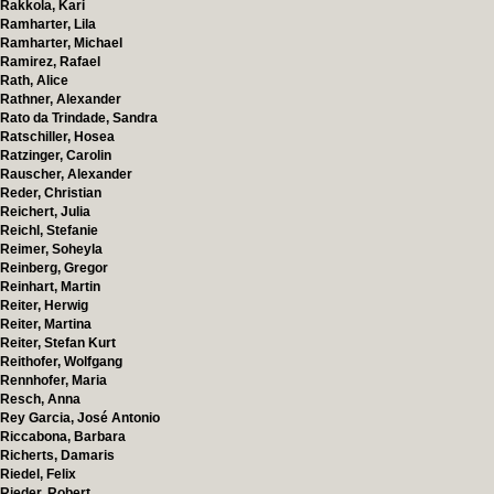
Rakkola, Kari
Ramharter, Lila
Ramharter, Michael
Ramirez, Rafael
Rath, Alice
Rathner, Alexander
Rato da Trindade, Sandra
Ratschiller, Hosea
Ratzinger, Carolin
Rauscher, Alexander
Reder, Christian
Reichert, Julia
Reichl, Stefanie
Reimer, Soheyla
Reinberg, Gregor
Reinhart, Martin
Reiter, Herwig
Reiter, Martina
Reiter, Stefan Kurt
Reithofer, Wolfgang
Rennhofer, Maria
Resch, Anna
Rey Garcia, José Antonio
Riccabona, Barbara
Richerts, Damaris
Riedel, Felix
Rieder, Robert