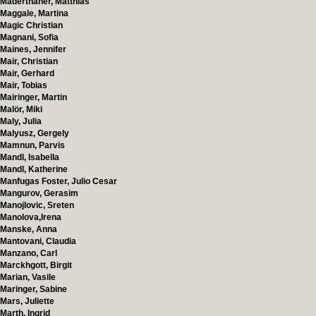
Maderthaner, Matthias
Maggale, Martina
Magic Christian
Magnani, Sofia
Maines, Jennifer
Mair, Christian
Mair, Gerhard
Mair, Tobias
Mairinger, Martin
Malör, Miki
Maly, Julia
Malyusz, Gergely
Mamnun, Parvis
Mandl, Isabella
Mandl, Katherine
Manfugas Foster, Julio Cesar
Mangurov, Gerasim
Manojlovic, Sreten
Manolova,Irena
Manske, Anna
Mantovani, Claudia
Manzano, Carl
Marckhgott, Birgit
Marian, Vasile
Maringer, Sabine
Mars, Juliette
Marth, Ingrid