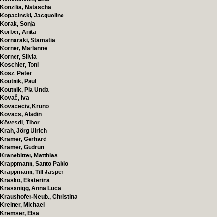
Konzilia, Natascha
Kopacinski, Jacqueline
Korak, Sonja
Körber, Anita
Kornaraki, Stamatia
Korner, Marianne
Korner, Silvia
Koschier, Toni
Kosz, Peter
Koutnik, Paul
Koutnik, Pia Unda
Kovač, Iva
Kovaceciv, Kruno
Kovacs, Aladin
Kövesdi, Tibor
Krah, Jörg Ulrich
Kramer, Gerhard
Kramer, Gudrun
Kranebitter, Matthias
Krappmann, Santo Pablo
Krappmann, Till Jasper
Krasko, Ekaterina
Krassnigg, Anna Luca
Kraushofer-Neub., Christina
Kreiner, Michael
Kremser, Elsa