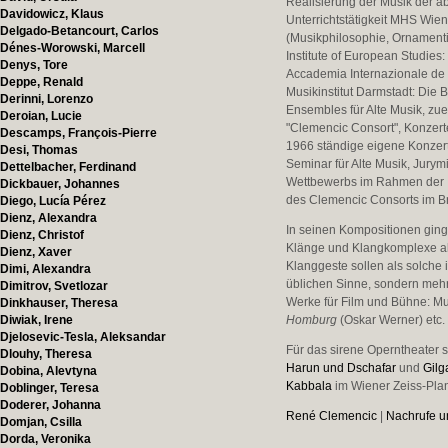
Realisierung der Musik der 
Davidowicz, Klaus
Unterrichtstätigkeit MHS Wien
Delgado-Betancourt, Carlos
(Musikphilosophie, Ornamenti
Dénes-Worowski, Marcell
Institute of European Studies
Denys, Tore
Accademia Internazionale de 
Deppe, Renald
Musikinstitut Darmstadt: Die
Derinni, Lorenzo
Ensembles für Alte Musik, zu
Deroian, Lucie
"Clemencic Consort", Konzerte
Descamps, François-Pierre
1966 ständige eigene Konzert
Desi, Thomas
Seminar für Alte Musik, Jurym
Dettelbacher, Ferdinand
Wettbewerbs im Rahmen der In
Dickbauer, Johannes
des Clemencic Consorts im B
Diego, Lucía Pérez
Dienz, Alexandra
In seinen Kompositionen ging
Dienz, Christof
Klänge und Klangkomplexe als
Dienz, Xaver
Klanggeste sollen als solche 
Dimi, Alexandra
üblichen Sinne, sondern mehr
Dimitrov, Svetlozar
Werke für Film und Bühne: M
Dinkhauser, Theresa
Diwiak, Irene
Homburg
(Oskar Werner) etc.
Djelosevic-Tesla, Aleksandar
Für das sirene Operntheater
Dlouhy, Theresa
Harun und Dschafar
und
Gil
Dobina, Alevtyna
Kabbala
im Wiener Zeiss-Pla
Doblinger, Teresa
Doderer, Johanna
René Clemencic
|
Nachrufe u
Domjan, Csilla
Dorda, Veronika