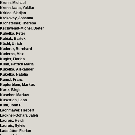
Krenn, Michael
Krenn-Iwata, Yukiko
Krklec, Sladjan
Krokovay, Johanna
Kronsteiner, Theresa
Kschwendt-Michel, Dieter
Kubelka, Peter
Kubiak, Bartek
Küchl, Ulrich
Kuderer, Bernhard
Kuderna, Max
Kugler, Florian
Kühn, Patrick Maria
Kukelka, Alexander
Kukelka, Natalia
Kumpl, Franz
Kupferblum, Markus
Kurtz, Birgit
Kuscher, Markus
Kusztrich, Leon
Kutil, John F.
Lachmayer, Herbert
Lackner-Gohari, Jaleh
Lacroix, Heidi
Lacroix, Sylvie
Ladstätter, Florian