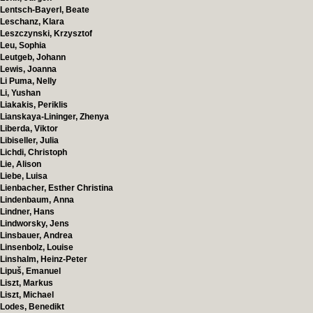
Lentsch-Bayerl, Beate
Leschanz, Klara
Leszczynski, Krzysztof
Leu, Sophia
Leutgeb, Johann
Lewis, Joanna
Li Puma, Nelly
Li, Yushan
Liakakis, Periklis
Lianskaya-Lininger, Zhenya
Liberda, Viktor
Libiseller, Julia
Lichdi, Christoph
Lie, Alison
Liebe, Luisa
Lienbacher, Esther Christina
Lindenbaum, Anna
Lindner, Hans
Lindworsky, Jens
Linsbauer, Andrea
Linsenbolz, Louise
Linshalm, Heinz-Peter
Lipuš, Emanuel
Liszt, Markus
Liszt, Michael
Lodes, Benedikt