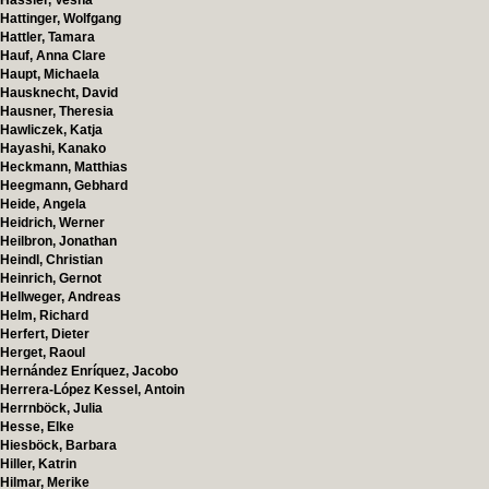
Hassler, Vesna
Hattinger, Wolfgang
Hattler, Tamara
Hauf, Anna Clare
Haupt, Michaela
Hausknecht, David
Hausner, Theresia
Hawliczek, Katja
Hayashi, Kanako
Heckmann, Matthias
Heegmann, Gebhard
Heide, Angela
Heidrich, Werner
Heilbron, Jonathan
Heindl, Christian
Heinrich, Gernot
Hellweger, Andreas
Helm, Richard
Herfert, Dieter
Herget, Raoul
Hernández Enríquez, Jacobo
Herrera-López Kessel, Antoin
Herrnböck, Julia
Hesse, Elke
Hiesböck, Barbara
Hiller, Katrin
Hilmar, Merike