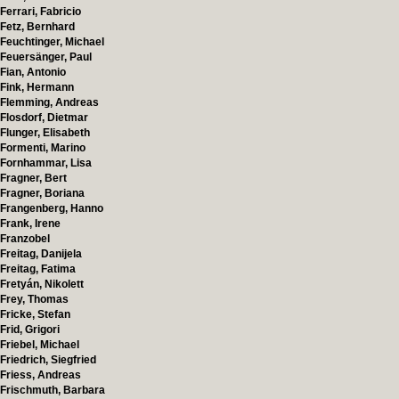
Ferrari, Fabricio
Fetz, Bernhard
Feuchtinger, Michael
Feuersänger, Paul
Fian, Antonio
Fink, Hermann
Flemming, Andreas
Flosdorf, Dietmar
Flunger, Elisabeth
Formenti, Marino
Fornhammar, Lisa
Fragner, Bert
Fragner, Boriana
Frangenberg, Hanno
Frank, Irene
Franzobel
Freitag, Danijela
Freitag, Fatima
Fretyán, Nikolett
Frey, Thomas
Fricke, Stefan
Frid, Grigori
Friebel, Michael
Friedrich, Siegfried
Friess, Andreas
Frischmuth, Barbara