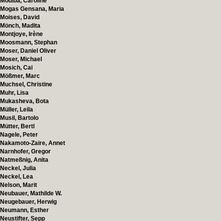
Modiba, Caroline
Mogas Gensana, Maria
Moises, David
Mönch, Madita
Montjoye, Irène
Moosmann, Stephan
Moser, Daniel Oliver
Moser, Michael
Mosich, Cai
Mößmer, Marc
Muchsel, Christine
Muhr, Lisa
Mukasheva, Bota
Müller, Leila
Musil, Bartolo
Mütter, Bertl
Nagele, Peter
Nakamoto-Zaire, Annet
Narnhofer, Gregor
Natmeßnig, Anita
Neckel, Julia
Neckel, Lea
Nelson, Marit
Neubauer, Mathilde W.
Neugebauer, Herwig
Neumann, Esther
Neustifter, Sepp