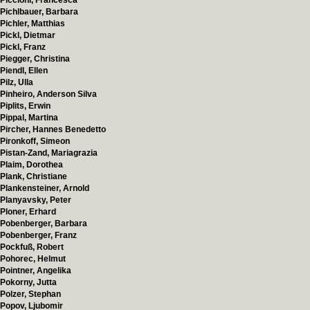
Piccioni, Francesca
Pichlbauer, Barbara
Pichler, Matthias
Pickl, Dietmar
Pickl, Franz
Piegger, Christina
Piendl, Ellen
Pilz, Ulla
Pinheiro, Anderson Silva
Piplits, Erwin
Pippal, Martina
Pircher, Hannes Benedetto
Pironkoff, Simeon
Pistan-Zand, Mariagrazia
Plaim, Dorothea
Plank, Christiane
Plankensteiner, Arnold
Planyavsky, Peter
Ploner, Erhard
Pobenberger, Barbara
Pobenberger, Franz
Pockfuß, Robert
Pohorec, Helmut
Pointner, Angelika
Pokorny, Jutta
Polzer, Stephan
Popov, Ljubomir