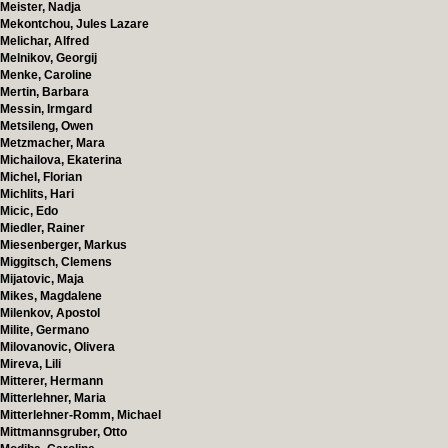
Meister, Nadja
Mekontchou, Jules Lazare
Melichar, Alfred
Melnikov, Georgij
Menke, Caroline
Mertin, Barbara
Messin, Irmgard
Metsileng, Owen
Metzmacher, Mara
Michailova, Ekaterina
Michel, Florian
Michlits, Hari
Micic, Edo
Miedler, Rainer
Miesenberger, Markus
Miggitsch, Clemens
Mijatovic, Maja
Mikes, Magdalene
Milenkov, Apostol
Milite, Germano
Milovanovic, Olivera
Mireva, Lili
Mitterer, Hermann
Mitterlehner, Maria
Mitterlehner-Romm, Michael
Mittmannsgruber, Otto