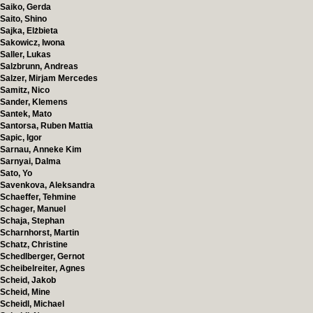
Saiko, Gerda
Saito, Shino
Sajka, Elżbieta
Sakowicz, Iwona
Saller, Lukas
Salzbrunn, Andreas
Salzer, Mirjam Mercedes
Samitz, Nico
Sander, Klemens
Santek, Mato
Santorsa, Ruben Mattia
Sapic, Igor
Sarnau, Anneke Kim
Sarnyai, Dalma
Sato, Yo
Savenkova, Aleksandra
Schaeffer, Tehmine
Schager, Manuel
Schaja, Stephan
Scharnhorst, Martin
Schatz, Christine
Schedlberger, Gernot
Scheibelreiter, Agnes
Scheid, Jakob
Scheid, Mine
Scheidl, Michael