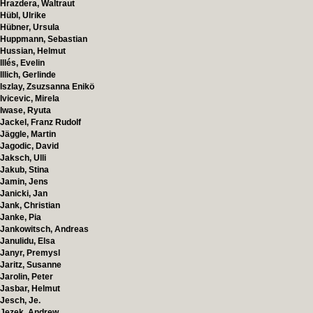
Hrazdera, Waltraut
Hübl, Ulrike
Hübner, Ursula
Huppmann, Sebastian
Hussian, Helmut
Illés, Evelin
Illich, Gerlinde
Iszlay, Zsuzsanna Enikö
Ivicevic, Mirela
Iwase, Ryuta
Jackel, Franz Rudolf
Jäggle, Martin
Jagodic, David
Jaksch, Ulli
Jakub, Stina
Jamin, Jens
Janicki, Jan
Jank, Christian
Janke, Pia
Jankowitsch, Andreas
Janulidu, Elsa
Janyr, Premysl
Jaritz, Susanne
Jarolin, Peter
Jasbar, Helmut
Jesch, Je.
Jezek, Andrew