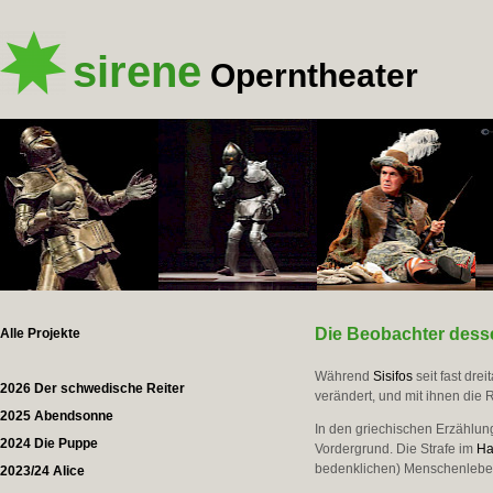
sirene
Operntheater
Die Beobachter desse
Alle Projekte
Während
Sisifos
seit fast dre
2026 Der schwedische Reiter
verändert, und mit ihnen die
2025 Abendsonne
In den griechischen Erzählun
2024 Die Puppe
Vordergrund. Die Strafe im
Ha
bedenklichen) Menschenlebe
2023/24 Alice