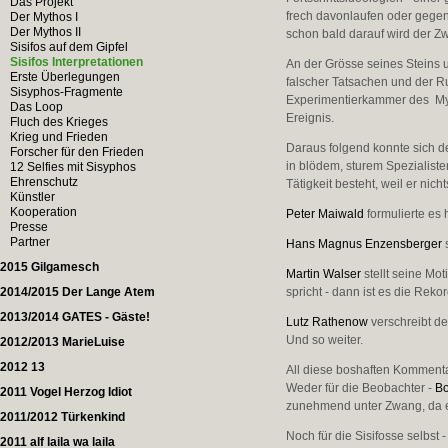
Das Projekt
frech davonlaufen oder gegen 
Der Mythos I
Der Mythos II
schon bald darauf wird der Zwa
Sisifos auf dem Gipfel
Sisifos Interpretationen
An der Grösse seines Steins 
Erste Überlegungen
falscher Tatsachen und der Ru
Sisyphos-Fragmente
Experimentierkammer des Myth
Das Loop
Ereignis.
Fluch des Krieges
Krieg und Frieden
Daraus folgend konnte sich de
Forscher für den Frieden
in blödem, sturem Spezialiste
12 Selfies mit Sisyphos
Ehrenschutz
Tätigkeit besteht, weil er nic
Künstler
Kooperation
Peter Maiwald
formulierte es 
Presse
Partner
Hans Magnus Enzensberger
s
2015 Gilgamesch
Martin Walser
stellt seine Mot
2014/2015 Der Lange Atem
spricht - dann ist es die Rekor
2013/2014 GATES - Gäste!
Lutz Rathenow
verschreibt de
Und so weiter.
2012/2013 MarieLuise
2012 13
All diese boshaften Kommentar
Weder für die Beobachter -
Bo
2011 Vogel Herzog Idiot
zunehmend unter Zwang, da es 
2011/2012 Türkenkind
Noch für die Sisifosse selbst 
2011 alf laila wa laila