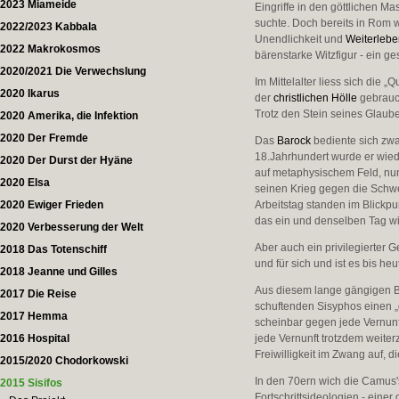
2023 Miameide
Eingriffe in den göttlichen 
suchte. Doch bereits in Rom 
2022/2023 Kabbala
Unendlichkeit und
Weiterleb
2022 Makrokosmos
bärenstarke Witzfigur - ein g
2020/2021 Die Verwechslung
Im Mittelalter liess sich die
2020 Ikarus
der
christlichen Hölle
gebrauch
Trotz den Stein seines Glaub
2020 Amerika, die Infektion
2020 Der Fremde
Das
Barock
bediente sich zw
18.Jahrhundert wurde er wiede
2020 Der Durst der Hyäne
auf metaphysischem Feld, nun
2020 Elsa
seinen Krieg gegen die Schwe
2020 Ewiger Frieden
Arbeitstag standen im Blickpu
das ein und denselben Tag wi
2020 Verbesserung der Welt
Aber auch ein privilegierter G
2018 Das Totenschiff
und für sich und ist es bis he
2018 Jeanne und Gilles
Aus diesem lange gängigen B
2017 Die Reise
schuftenden Sisyphos einen „
2017 Hemma
scheinbar gegen jede Vernunf
2016 Hospital
jede Vernunft trotzdem weiter
Freiwilligkeit im Zwang auf,
2015/2020 Chodorkowski
In den 70ern wich die Camus
2015 Sisifos
Fortschrittsideologien - eine