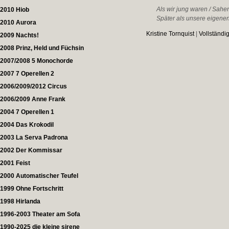
Als wir jung waren / Sahe
2010 Hiob
Später als unsere eigenen 
2010 Aurora
Kristine Tornquist
|
Vollständi
2009 Nachts!
2008 Prinz, Held und Füchsin
2007/2008 5 Monochorde
2007 7 Operellen 2
2006/2009/2012 Circus
2006/2009 Anne Frank
2004 7 Operellen 1
2004 Das Krokodil
2003 La Serva Padrona
2002 Der Kommissar
2001 Feist
2000 Automatischer Teufel
1999 Ohne Fortschritt
1998 Hirlanda
1996-2003 Theater am Sofa
1990-2025 die kleine sirene