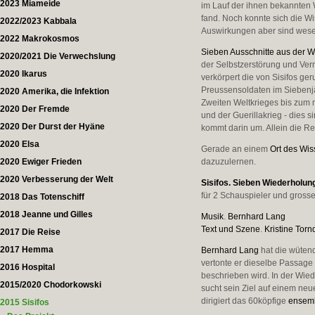
2023 Miameide
im Lauf der ihnen bekannten 
fand. Noch konnte sich die W
2022/2023 Kabbala
Auswirkungen aber sind wesen
2022 Makrokosmos
Sieben Ausschnitte aus der W
2020/2021 Die Verwechslung
der Selbstzerstörung und Ver
2020 Ikarus
verkörpert die von Sisifos ge
Preussensoldaten im Siebenjä
2020 Amerika, die Infektion
Zweiten Weltkrieges bis zum m
2020 Der Fremde
und der Guerillakrieg - dies 
2020 Der Durst der Hyäne
kommt darin um. Allein die R
2020 Elsa
Gerade an einem
Ort des Wis
2020 Ewiger Frieden
dazuzulernen.
2020 Verbesserung der Welt
Sisifos. Sieben Wiederholun
für 2 Schauspieler und gross
2018 Das Totenschiff
2018 Jeanne und Gilles
Musik
.
Bernhard Lang
Text und Szene
.
Kristine Torn
2017 Die Reise
2017 Hemma
Bernhard Lang
hat die wütend
vertonte er dieselbe Passag
2016 Hospital
beschrieben wird. In der Wie
2015/2020 Chodorkowski
sucht sein Ziel auf einem ne
dirigiert das 60köpfige
ensemb
2015 Sisifos