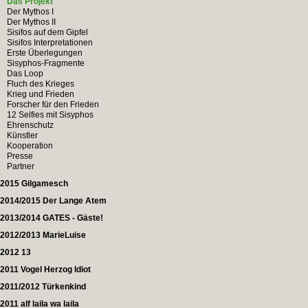
Das Projekt
Der Mythos I
Der Mythos II
Sisifos auf dem Gipfel
Sisifos Interpretationen
Erste Überlegungen
Sisyphos-Fragmente
Das Loop
Fluch des Krieges
Krieg und Frieden
Forscher für den Frieden
12 Selfies mit Sisyphos
Ehrenschutz
Künstler
Kooperation
Presse
Partner
2015 Gilgamesch
2014/2015 Der Lange Atem
2013/2014 GATES - Gäste!
2012/2013 MarieLuise
2012 13
2011 Vogel Herzog Idiot
2011/2012 Türkenkind
2011 alf laila wa laila