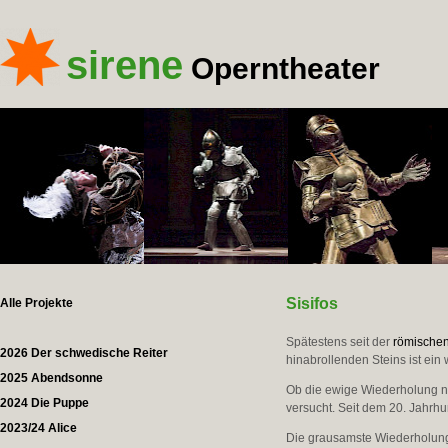
sirene
Operntheater
Sisifos
Alle Projekte
Spätestens seit der
römischen
2026 Der schwedische Reiter
hinabrollenden Steins ist ein 
2025 Abendsonne
Ob die ewige Wiederholung nun
2024 Die Puppe
versucht. Seit dem 20. Jahrhu
2023/24 Alice
Die grausamste Wiederholung