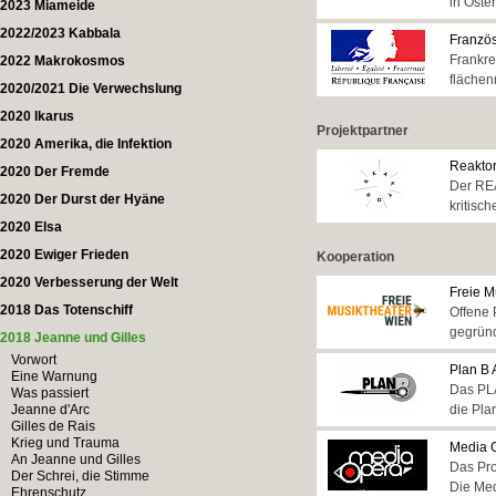
in Öst
2023 Miameide
2022/2023 Kabbala
Französ
Frankre
2022 Makrokosmos
flächen
2020/2021 Die Verwechslung
2020 Ikarus
Projektpartner
2020 Amerika, die Infektion
Reakto
2020 Der Fremde
Der REA
2020 Der Durst der Hyäne
kritisc
2020 Elsa
2020 Ewiger Frieden
Kooperation
2020 Verbesserung der Welt
Freie M
2018 Das Totenschiff
Offene 
gegründ
2018 Jeanne und Gilles
Vorwort
Plan B 
Eine Warnung
Das PLA
Was passiert
Jeanne d'Arc
die Pla
Gilles de Rais
Krieg und Trauma
Media O
An Jeanne und Gilles
Das Pro
Der Schrei, die Stimme
Die Med
Ehrenschutz