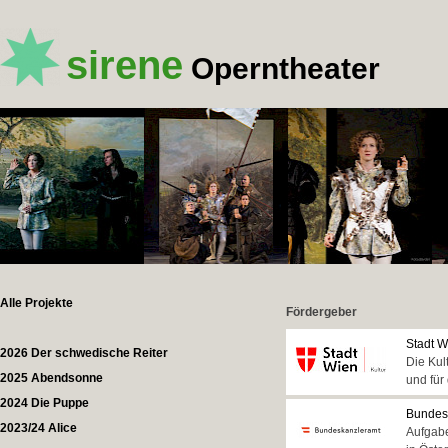
sirene
Operntheater
Alle Projekte
Fördergeber
Stadt W
2026 Der schwedische Reiter
Die Kul
2025 Abendsonne
und für
2024 Die Puppe
Bundesk
2023/24 Alice
Aufgabe