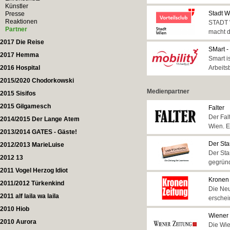
Künstler
Stadt W
Presse
Reaktionen
STADT 
Partner
macht d
2017 Die Reise
SMart -
2017 Hemma
Smart i
2016 Hospital
Arbeits
2015/2020 Chodorkowski
Medienpartner
2015 Sisifos
2015 Gilgamesch
Falter
Der Fal
2014/2015 Der Lange Atem
Wien. E
2013/2014 GATES - Gäste!
Der St
2012/2013 MarieLuise
Der Sta
2012 13
gegründ
2011 Vogel Herzog Idiot
Kronen
2011/2012 Türkenkind
Die Neu
2011 alf laila wa laila
erschei
2010 Hiob
Wiener 
2010 Aurora
Die Wie