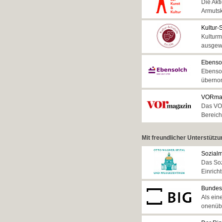
Die Akt
Armutsk
Kultur-
Kulturm
ausgewä
Ebenso
Ebensol
übernom
VORma
Das VOR
Bereich
Mit freundlicher Unterstütz
Sozialm
Das Soz
Einrich
Bundes
Als eine
onen­übe