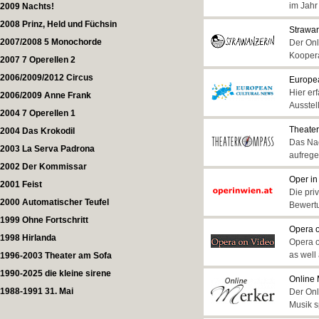
im Jahr
2009 Nachts!
2008 Prinz, Held und Füchsin
Strawa
2007/2008 5 Monochorde
Der Onl
Koopera
2007 7 Operellen 2
2006/2009/2012 Circus
Europe
Hier er
2006/2009 Anne Frank
Ausstel
2004 7 Operellen 1
Theate
2004 Das Krokodil
Das Nac
2003 La Serva Padrona
aufrege
2002 Der Kommissar
Oper in
2001 Feist
Die pri
2000 Automatischer Teufel
Bewert
1999 Ohne Fortschritt
Opera 
1998 Hirlanda
Opera o
as well
1996-2003 Theater am Sofa
1990-2025 die kleine sirene
Online 
1988-1991 31. Mai
Der Onl
Musik s