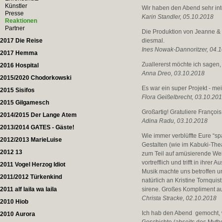
Künstler
Wir haben den Abend sehr in
Presse
Karin Standler, 05.10.2018
Reaktionen
Partner
Die Produktion von Jeanne & 
2017 Die Reise
diesmal.
Ines Nowak-Dannoritzer, 04.
2017 Hemma
Zuallererst möchte ich sagen,
2016 Hospital
Anna Dreo, 03.10.2018
2015/2020 Chodorkowski
Es war ein super Projekt - mei
2015 Sisifos
Flora Geißelbrecht, 03.10.20
2015 Gilgamesch
Großartig! Gratuliere Françoi
2014/2015 Der Lange Atem
Adina Radu, 03.10.2018
2013/2014 GATES - Gäste!
Wie immer verblüffte Eure “s
2012/2013 MarieLuise
Gestalten (wie im Kabuki-Thea
2012 13
zum Teil auf amüsierende Weis
vortrefflich und trifft in ihr
2011 Vogel Herzog Idiot
Musik machte uns betroffen un
2011/2012 Türkenkind
natürlich an Kristine Tornqu
2011 alf laila wa laila
sirene. Großes Kompliment au
Christa Stracke, 02.10.2018
2010 Hiob
Ich hab den Abend gemocht, w
2010 Aurora