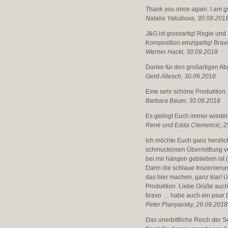
Thank you once again. I am g
Natalia Yakubova,
30.09.201
J&G ist grossartig! Regie un
Komposition einzigartig! Bravo
Werner Hackl,
30.09.2018
Danke für den großartigen Ab
Gerd Allesch, 30.09.2018
Eine sehr schöne Produktion.
Barbara Bauer,
30.09.2018
Es gelingt Euch immer wieder
René und Edda Clemencic, 2
Ich möchte Euch ganz herzlich
schmucklosen Übermittlung v
bei mir hängen geblieben ist 
Dann die schlaue Inszenierun
das hier machen, ganz klar! 
Produktion. Liebe Grüße auch
bravo … habe auch ein paar 
Peter Planyavsky, 29.09.2018
Das unerbittliche Reich der Sc