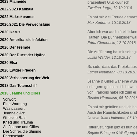
2023 Miameide
präsentiert! Glückwunsch!
Ewelina Jurga, 19.10.2018
2022/2023 Kabbala
2022 Makrokosmos
Es hat mir viel Freude gemac
Max Kuderna, 15.10.2018
2020/2021 Die Verwechslung
Aber ich war auch rückblicke
2020 Ikarus
Hälften. Die Bühnenbilder wa
2020 Amerika, die Infektion
Edda Clemencic, 12.10.2018
2020 Der Fremde
Die Aufführung hat mir sehr g
2020 Der Durst der Hyäne
Julitta Walder, 12.10.2018
2020 Elsa
Schade, dass das Projekt aus 
2020 Ewiger Frieden
Esther Neumann, 08.10.2018
2020 Verbesserung der Welt
Jeanne & Gilles war eine wun
2018 Das Totenschiff
sehr gern gelesen. Ich bewun
von Francois habe ich zum er
2018 Jeanne und Gilles
Risako Hiramatsu, 05.10.201
Vorwort
Eine Warnung
Es hat mir gefallen und ich
Was passiert
Auch die Räumlichkeiten sin
Jeanne d'Arc
Gilles de Rais
Jasmin Julia Hoffmann, 05.1
Krieg und Trauma
An Jeanne und Gilles
Ritterrüstungen gibt es nun g
Der Schrei, die Stimme
Brigitte Prinzgau & Wolfgang
Ehrenschutz