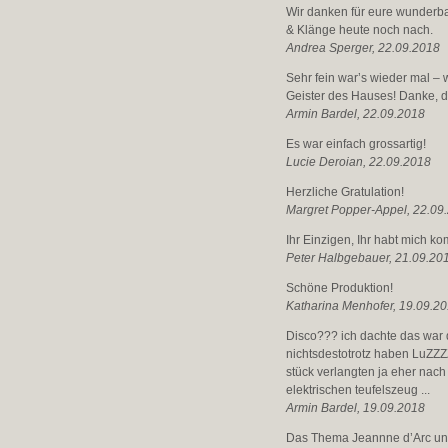
Wir danken für eure wunderba
& Klänge heute noch nach.
Andrea Sperger, 22.09.2018
Sehr fein war’s wieder mal –
Geister des Hauses! Danke, da
Armin Bardel, 22.09.2018
Es war einfach grossartig!
Lucie Deroian, 22.09.2018
Herzliche Gratulation!
Margret Popper-Appel, 22.09
Ihr Einzigen, Ihr habt mich k
Peter Halbgebauer, 21.09.20
Schöne Produktion!
Katharina Menhofer, 19.09.2
Disco??? ich dachte das war d
nichtsdestotrotz haben LuZZZ
stück verlangten ja eher nac
elektrischen teufelszeug ...
Armin Bardel, 19.09.2018
Das Thema Jeannne d’Arc und G