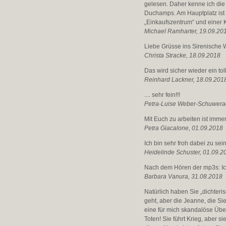
gelesen. Daher kenne ich die
Duchamps. Am Hauptplatz ist d
„Einkaufszentrum“ und einer 
Michael Ramharter, 19.09.20
Liebe Grüsse ins Sirenische
Christa Stracke, 18.09.2018
Das wird sicher wieder ein tol
Reinhard Lackner, 18.09.201
.... sehr fein!!!
Petra-Luise Weber-Schuwera
Mit Euch zu arbeiten ist immer
Petra Giacalone, 01.09.2018
Ich bin sehr froh dabei zu sei
Heidelinde Schuster, 01.09.2
Nach dem Hören der mp3s: I
Barbara Vanura, 31.08.2018
Natürlich haben Sie „dichter
geht, aber die Jeanne, die Sie
eine für mich skandalöse Übe
Toten! Sie führt Krieg, aber s