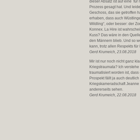
dieser Absatz ist auf eine fü
Prozess gesagt hat. Und leide
Geschoss, das sie getroffen ha
erhaben, dass auch Wüstlinge 
Wildling“, oder besser: der Zo
Konnex. La Hire ist wahrschei
Kuss? Das wäre in den Quellen
den Männern blieb. Und so weit
kann, trotz allen Respekts für 
Gerd Krumeich, 23.08.2018
Mir ist nur noch nicht ganz k
Kriegstraumata? Ich verstehe 
traumatisiert worden ist, dass
Prospekt fällt ja auch deutlic
Kriegskameradschaft Jeanne &
andererseits sehen.
Gerd Krumeich, 22.08.2018