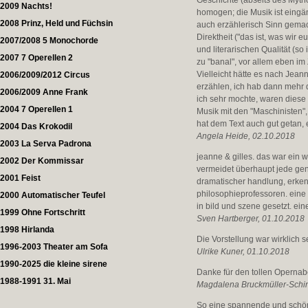
Geschichte (abseits des Mytho
2009 Nachts!
homogen; die Musik ist eingän
2008 Prinz, Held und Füchsin
auch erzählerisch Sinn gemach
Direktheit ("das ist, was wir
2007/2008 5 Monochorde
und literarischen Qualität (s
2007 7 Operellen 2
zu "banal", vor allem eben im 
Vielleicht hätte es nach Jea
2006/2009/2012 Circus
erzählen, ich hab dann mehr 
2006/2009 Anne Frank
ich sehr mochte, waren diese
2004 7 Operellen 1
Musik mit den "Maschinisten",
hat dem Text auch gut getan, e
2004 Das Krokodil
Angela Heide, 02.10.2018
2003 La Serva Padrona
jeanne & gilles. das war ein 
2002 Der Kommissar
vermeidet überhaupt jede gen
2001 Feist
dramatischer handlung, erken
philosophieprofessoren. eine
2000 Automatischer Teufel
in bild und szene gesetzt. ei
1999 Ohne Fortschritt
Sven Hartberger, 01.10.2018
1998 Hirlanda
Die Vorstellung war wirklich se
1996-2003 Theater am Sofa
Ulrike Kuner, 01.10.2018
1990-2025 die kleine sirene
Danke für den tollen Operna
1988-1991 31. Mai
Magdalena Bruckmüller-Schin
So eine spannende und schön