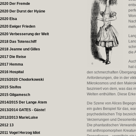
2020 Der Fremde
ents
perf
2020 Der Durst der Hyäne
Wond
2020 Elsa
Nach
2020 Ewiger Frieden
mehr
2020 Verbesserung der Welt
Lang
Land
2018 Das Totenschiff
schr
2018 Jeanne und Gilles
die 
2017 Die Reise
Auch
2017 Hemma
hat 
2016 Hospital
den schmerzhaften Übergangs
Anforderungen, die in der vik
2015/2020 Chodorkowski
Mikrokosmos und den Makroko
2015 Sisifos
fasziniert von dem, was das 
Welten enthüllten. Diese Erken
2015 Gilgamesch
2014/2015 Der Lange Atem
Die Szene von Alices Begegnun
ein gutes Beispiel für das, w
2013/2014 GATES - Gäste!
psychedelischen Trip bezeich
2012/2013 MarieLuise
Verzerrungen und Desorienti
2012 13
Die phantastischen Verwandlung
mit anthropomorphen Kreature
2011 Vogel Herzog Idiot