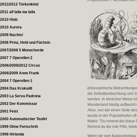
Proportionen -, vermitteln ein
2011/2012 Türkenkind
2011 alf laila wa laila
2010 Hiob
2010 Aurora
2009 Nachts!
2008 Prinz, Held und Füchsin
2007/2008 5 Monochorde
2007 7 Operellen 2
2006/2009/2012 Circus
2006/2009 Anne Frank
2004 7 Operellen 1
philosophische Betrachtungen 
2004 Das Krokodil
die Selbstbeobachtung und Se
2003 La Serva Padrona
werden. In ähnlicher Weise k
2002 Der Kommissar
Wunderland häufig auftaucht 
Alice, von der einen Seite de
2001 Feist
wurde in der Populärkultur of
2000 Automatischer Teufel
Matrix: "Du nimmst die blaue 
1999 Ohne Fortschritt
Nimmst du die rote Pille, blei
1998 Hirlanda
Wenn wir vom Kaninchenbau und