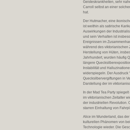
Geisteskrankheiten, sehr nahe
Carroll selbst an einer solc
hat.
Der Hutmacher, eine ikonische
ist weithin als satirische Kari
Auswirkungen der Industrialis
und sein Verhalten ist insbes
Ereignissen im Zusammenhang
während des viktorianischen Z
Herstellung von Hüten, insbe
Jahrhundert, wurden häufig Qu
längere Quecksilberexpositio
Instabilität und Halluzinatio
widerspiegeln. Der Ausdruck "
Quecksilbervergiftungen in V
Darstellung der im viktorian
In der Mad Tea Party spiegel
im viktorianischen Zeitalter 
der industriellen Revolution.
starren Einhaltung von Fahrplä
Alice im Wunderland, das der
kulturellen Phänomen von beis
Technologie wieder. Die Gesc