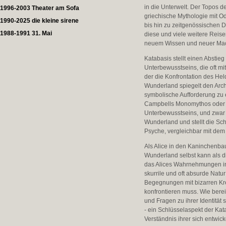
in die Unterwelt. Der Topos 
1996-2003 Theater am Sofa
griechische Mythologie mit Od
1990-2025 die kleine sirene
bis hin zu zeitgenössischen Da
1988-1991 31. Mai
diese und viele weitere Reis
neuem Wissen und neuer Mac
Katabasis stellt einen Abstie
Unterbewusstseins, die oft mi
der die Konfrontation des Held
Wunderland spiegelt den Arche
symbolische Aufforderung zu
Campbells Monomythos oder de
Unterbewusstseins, und zwar 
Wunderland und stellt die Sc
Psyche, vergleichbar mit dem 
Als Alice in den Kaninchenbau 
Wunderland selbst kann als d
das Alices Wahrnehmungen in 
skurrile und oft absurde Nat
Begegnungen mit bizarren Kre
konfrontieren muss. Wie berei
und Fragen zu ihrer Identitä
- ein Schlüsselaspekt der Kat
Verständnis ihrer sich entwick