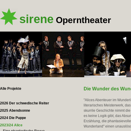
sirene
Operntheater
Die Wunder des Wun
Alle Projekte
"Alices Abenteuer im Wunderla
2026 Der schwedische Reiter
literarisches Meisterwerk, da
2025 Abendsonne
skurrile Geschichte nimmt die
es keine Logik gibt, das Absur
2024 Die Puppe
Erzählung, die phantasievoll
2023/24 Alice
Wunderland" einen unauslöschl