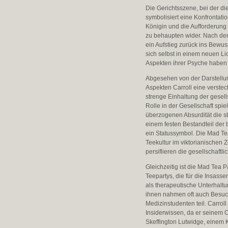
Die Gerichtsszene, bei der di
symbolisiert eine Konfrontatio
Königin und die Aufforderung 
zu behaupten wider. Nach dem
ein Aufstieg zurück ins Bewus
sich selbst in einem neuen L
Aspekten ihrer Psyche haben 
Abgesehen von der Darstellun
Aspekten Carroll eine versteck
strenge Einhaltung der gesel
Rolle in der Gesellschaft spiel
überzogenen Absurdität die s
einem festen Bestandteil der b
ein Statussymbol. Die Mad Tea
Teekultur im viktorianischen
persiflieren die gesellschaft
Gleichzeitig ist die Mad Tea P
Teepartys, die für die Insasse
als therapeutische Unterhaltu
ihnen nahmen oft auch Besuc
Medizinstudenten teil. Carroll
Insiderwissen, da er seinem 
Skeffington Lutwidge, einem 