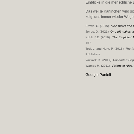
Einblicke in die menschliche 
Das weiße Kaninchen wird sic
zeigt uns immer wieder Wege 
Brown, C. (2015).
Alice hinter den
Jones, D. (2021).
One pill makes y
Kohlt, F.E. (2016).
‘The Stupidest T
167.
Tosi, L. and Hunt, P. (2018).
The fa
Publishers.
Vaclavik, K. (2017).
Uncharted Dep
Warner, M. (2011).
Visions of Alice:
Georgia Panteli