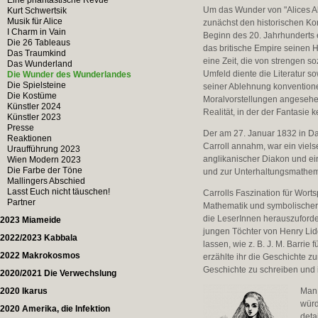
Eine phantastische Revue
Um das Wunder von "Alices A
Kurt Schwertsik
Musik für Alice
zunächst den historischen Kon
I Charm in Vain
Beginn des 20. Jahrhunderts 
Die 26 Tableaus
das britische Empire seinen H
Das Traumkind
eine Zeit, die von strengen 
Das Wunderland
Umfeld diente die Literatur s
Die Wunder des Wunderlandes
Die Spielsteine
seiner Ablehnung konventionel
Die Kostüme
Moralvorstellungen angesehen
Künstler 2024
Realität, in der der Fantasie
Künstler 2023
Presse
Der am 27. Januar 1832 in D
Reaktionen
Carroll annahm, war ein viel
Uraufführung 2023
anglikanischer Diakon und ei
Wien Modern 2023
Die Farbe der Töne
und zur Unterhaltungsmathemat
Mallingers Abschied
Lasst Euch nicht täuschen!
Carrolls Faszination für Wort
Partner
Mathematik und symbolischer 
die LeserInnen herauszufordern
2023 Miameide
jungen Töchter von Henry Lid
2022/2023 Kabbala
lassen, wie z. B. J. M. Barrie 
2022 Makrokosmos
erzählte ihr die Geschichte zu
Geschichte zu schreiben und i
2020/2021 Die Verwechslung
2020 Ikarus
Man 
würd
2020 Amerika, die Infektion
deta