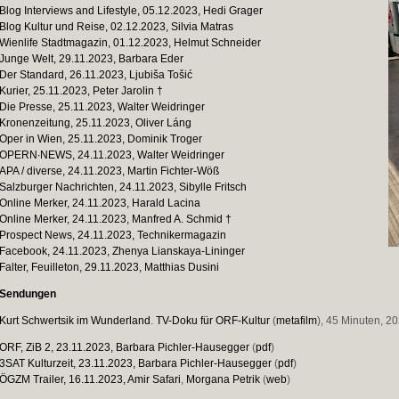
Blog Interviews and Lifestyle, 05.12.2023, Hedi Grager
Blog Kultur und Reise, 02.12.2023, Silvia Matras
Wienlife Stadtmagazin, 01.12.2023, Helmut Schneider
Junge Welt, 29.11.2023, Barbara Eder
Der Standard, 26.11.2023, Ljubiša Tošić
Kurier, 25.11.2023, Peter Jarolin †
Die Presse, 25.11.2023, Walter Weidringer
Kronenzeitung, 25.11.2023, Oliver Láng
Oper in Wien, 25.11.2023, Dominik Troger
OPERN∙NEWS, 24.11.2023, Walter Weidringer
APA / diverse, 24.11.2023, Martin Fichter-Wöß
Salzburger Nachrichten, 24.11.2023, Sibylle Fritsch
Online Merker, 24.11.2023, Harald Lacina
Online Merker, 24.11.2023, Manfred A. Schmid †
Prospect News, 24.11.2023, Technikermagazin
Facebook, 24.11.2023, Zhenya Lianskaya-Lininger
Falter, Feuilleton, 29.11.2023, Matthias Dusini
Sendungen
Kurt Schwertsik im Wunderland
.
TV-Doku für ORF-Kultur
(
metafilm
), 45 Minuten, 20
ORF, ZiB 2, 23.11.2023, Barbara Pichler-Hausegger
(
pdf
)
3SAT Kulturzeit, 23.11.2023, Barbara Pichler-Hausegger
(
pdf
)
ÖGZM Trailer, 16.11.2023
, Amir Safari
,
Morgana Petrik
(
web
)