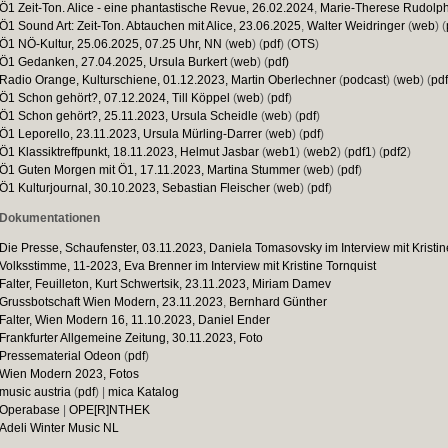
Ö1 Zeit-Ton. Alice - eine phantastische Revue, 26.02.2024
,
Marie-Therese Rudolp
Ö1 Sound Art: Zeit-Ton. Abtauchen mit Alice, 23.06.2025
,
Walter Weidringer
(
web
) (
Ö1 NÖ-Kultur, 25.06.2025, 07.25 Uhr, NN
(
web
) (
pdf
) (
OTS
)
Ö1 Gedanken, 27.04.2025, Ursula Burkert
(
web
) (
pdf)
Radio Orange, Kulturschiene, 01.12.2023, Martin Oberlechner
(
podcast
) (
web
) (
pdf
Ö1 Schon gehört?, 07.12.2024, Till Köppel
(
web
) (
pdf
)
Ö1 Schon gehört?, 25.11.2023, Ursula Scheidle
(
web
) (
pdf
)
Ö1 Leporello, 23.11.2023, Ursula Mürling-Darrer
(
web
) (
pdf
)
Ö1 Klassiktreffpunkt, 18.11.2023, Helmut Jasbar
(
web1
) (
web2
) (
pdf1
) (
pdf2
)
Ö1 Guten Morgen mit Ö1, 17.11.2023, Martina Stummer
(
web
) (
pdf
)
Ö1 Kulturjournal, 30.10.2023, Sebastian Fleischer
(
web
) (
pdf
)
Dokumentationen
Die Presse, Schaufenster, 03.11.2023, Daniela Tomasovsky im Interview mit Kristin
Volksstimme, 11-2023, Eva Brenner im Interview mit Kristine Tornquist
Falter, Feuilleton, Kurt Schwertsik, 23.11.2023, Miriam Damev
Grussbotschaft Wien Modern, 23.11.2023
,
Bernhard Günther
Falter, Wien Modern 16, 11.10.2023, Daniel Ender
Frankfurter Allgemeine Zeitung, 30.11.2023, Foto
Pressematerial Odeon
(
pdf
)
Wien Modern 2023, Fotos
music austria
(
pdf
) |
mica Katalog
Operabase
|
OPE[R]NTHEK
Adeli Winter Music NL