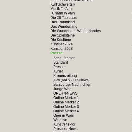
Eine phantastische Revue
Kurt Schwertsik
Musik für Alice
I Charm in Vain
Die 26 Tableaus
Das Traumkind
Das Wunderland
Die Wunder des Wunderlandes
Die Spielsteine
Die Kostüme
Künstler 2024
Künstler 2023
Presse
Schaufenster
Standard
Presse
Kurier
Kronenzeitung
APA (Vol.N./TTZ/News)
Salzburger Nachrichten
Junge Welt
OPERN∙NEWS
Online Merker 1
Online Merker 2
Online Merker 3
Online Merker 4
Oper in Wien
Wienlive
Kunstreflektor
Prospect News