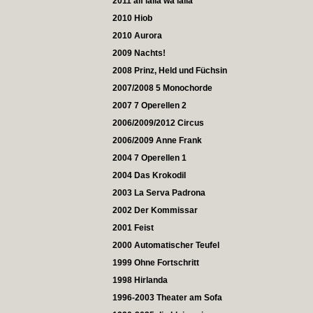
2011 alf laila wa laila
2010 Hiob
2010 Aurora
2009 Nachts!
2008 Prinz, Held und Füchsin
2007/2008 5 Monochorde
2007 7 Operellen 2
2006/2009/2012 Circus
2006/2009 Anne Frank
2004 7 Operellen 1
2004 Das Krokodil
2003 La Serva Padrona
2002 Der Kommissar
2001 Feist
2000 Automatischer Teufel
1999 Ohne Fortschritt
1998 Hirlanda
1996-2003 Theater am Sofa