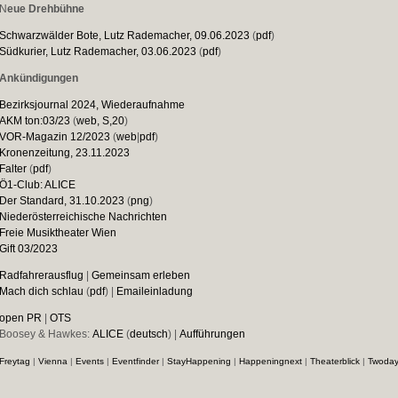
N
eue Drehbühne
Schwarzwälder Bote, Lutz Rademacher, 09.06.2023
(
pdf
)
Südkurier, Lutz Rademacher, 03.06.2023
(
pdf
)
Ankündigungen
Bezirksjournal 2024, Wiederaufnahme
AKM ton:03/23
(
web, S,20
)
VOR-Magazin 12/2023
(
web
|
pdf
)
Kronenzeitung, 23.11.2023
Falter
(
pdf
)
Ö1-Club: ALICE
Der Standard, 31.10.2023
(
png
)
Niederösterreichische Nachrichten
Freie Musiktheater Wien
Gift 03/2023
Radfahrerausflug
|
Gemeinsam erleben
Mach dich schlau
(
pdf
) |
Emaileinladung
open PR
|
OTS
Boosey & Hawkes:
ALICE
(
deutsch
) |
Aufführungen
Freytag
|
Vienna
|
Events
|
Eventfinder
|
StayHappening
|
Happeningnext
|
Theaterblick
|
Twoda