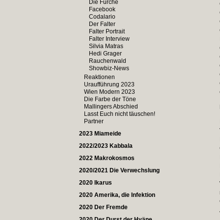
Die Furche
Facebook
Codalario
Der Falter
Falter Portrait
Falter Interview
Silvia Matras
Hedi Grager
Rauchenwald
Showbiz-News
Reaktionen
Uraufführung 2023
Wien Modern 2023
Die Farbe der Töne
Mallingers Abschied
Lasst Euch nicht täuschen!
Partner
2023 Miameide
2022/2023 Kabbala
2022 Makrokosmos
2020/2021 Die Verwechslung
2020 Ikarus
2020 Amerika, die Infektion
2020 Der Fremde
2020 Der Durst der Hyäne