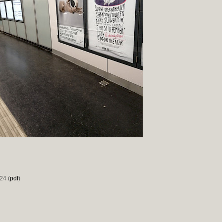
24 (
pdf
)