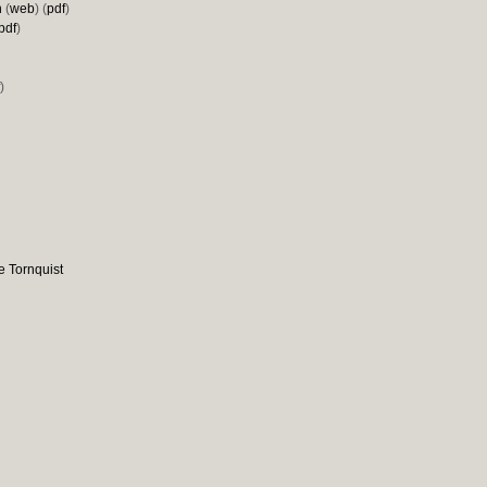
h
(
web
) (
pdf
)
pdf
)
)
e Tornquist