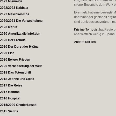
Fragment, das Everhartz als Vo
2023 Miameide
sirene-Ensemble dem Werk ei
2022/2023 Kabbala
Everhartz hat eine bewegte M
2022 Makrokosmos
übereinander gestapelt ergib
2020/2021 Die Verwechslung
sind dank des souveränen musi
2020 Ikarus
Kristine Tornquist
hat Regie ge
2020 Amerika, die Infektion
aber letztlich wenig in Spann
2020 Der Fremde
Andere Kritiken
2020 Der Durst der Hyäne
2020 Elsa
2020 Ewiger Frieden
2020 Verbesserung der Welt
2018 Das Totenschiff
2018 Jeanne und Gilles
2017 Die Reise
2017 Hemma
2016 Hospital
2015/2020 Chodorkowski
2015 Sisifos