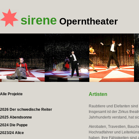
sirene
Operntheater
Artisten
Alle Projekte
Raubtiere und Elefanten sind
2026 Der schwedische Reiter
Insgesamt ist der Zirkus thea
2025 Abendsonne
Jahrhunderts verstand, hat s
2024 Die Puppe
Akrobaten, Travestien, Bauch
Hochradfahrer und Leiterküns
2023/24 Alice
haben. Ihre Fähigkeiten sind