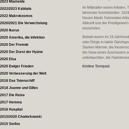
2023 Miameide
Im Mittelalter waren Artisten
2022/2023 Kabbala
fahrender Komödianten. 1629 
2022 Makrokosmos
Neuen Markt. Fahrenden Artist
2020/2021 Die Verwechslung
Abkunft und der Prestigewert 
einzuholen.
2020 Ikarus
Beliebt waren im 19.Jahrhunde
2020 Amerika, die Infektion
oder Dinge in labile Gleichge
2020 Der Fremde
Starken Männer, die Keulensc
2020 Der Durst der Hyäne
der Nase eines Zuschauers s
untertauchten, die Fakirshows
2020 Elsa
2020 Ewiger Frieden
Kristine Tornquist
2020 Verbesserung der Welt
2018 Das Totenschiff
2018 Jeanne und Gilles
2017 Die Reise
2017 Hemma
2016 Hospital
2015/2020 Chodorkowski
2015 Sisifos