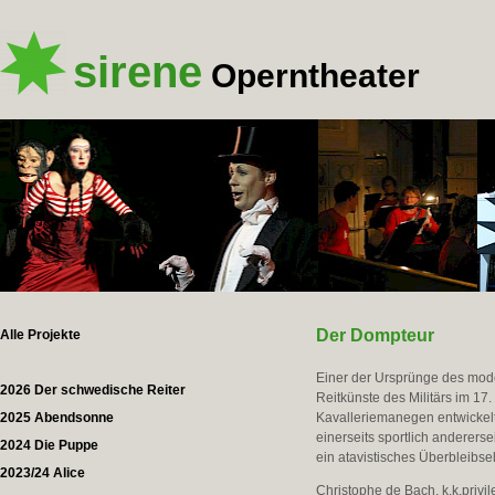
sirene
Operntheater
Der Dompteur
Alle Projekte
Einer der Ursprünge des mode
2026 Der schwedische Reiter
Reitkünste des Militärs im 17
2025 Abendsonne
Kavalleriemanegen entwickelt
einerseits sportlich anderers
2024 Die Puppe
ein atavistisches Überbleibse
2023/24 Alice
Christophe de Bach, k.k.privi