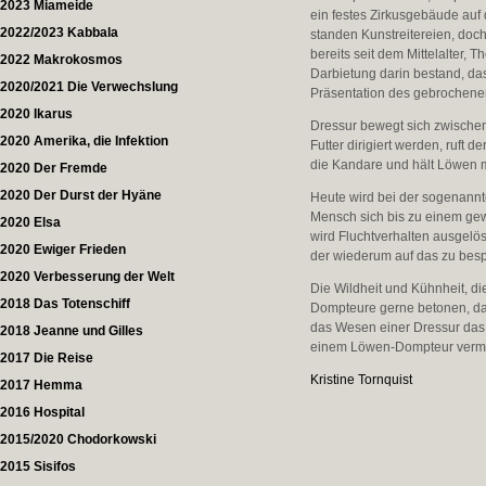
2023 Miameide
ein festes Zirkusgebäude au
2022/2023 Kabbala
standen Kunstreitereien, doc
bereits seit dem Mittelalter, 
2022 Makrokosmos
Darbietung darin bestand, da
2020/2021 Die Verwechslung
Präsentation des gebrochenen 
2020 Ikarus
Dressur bewegt sich zwische
2020 Amerika, die Infektion
Futter dirigiert werden, ruf
die Kandare und hält Löwen m
2020 Der Fremde
2020 Der Durst der Hyäne
Heute wird bei der sogenannte
Mensch sich bis zu einem gew
2020 Elsa
wird Fluchtverhalten ausgelös
2020 Ewiger Frieden
der wiederum auf das zu besp
2020 Verbesserung der Welt
Die Wildheit und Kühnheit, di
2018 Das Totenschiff
Dompteure gerne betonen, dass
das Wesen einer Dressur das 
2018 Jeanne und Gilles
einem Löwen-Dompteur vermu
2017 Die Reise
Kristine Tornquist
2017 Hemma
2016 Hospital
2015/2020 Chodorkowski
2015 Sisifos