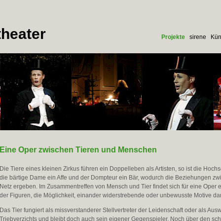
heater
Projekte
sirene
Kün
Eine Oper zwischen Tieren und Menschen
Die Tiere eines kleinen Zirkus führen ein Doppelleben als Artisten, so ist die Hochs
die bärtige Dame ein Affe und der Dompteur ein Bär, wodurch die Beziehungen z
Netz ergeben. Im Zusammentreffen von Mensch und Tier findet sich für eine Oper
der Figuren, die Möglichkeit, einander widerstrebende oder unbewusste Motive dar
Das Tier fungiert als missverstanderer Stellvertreter der Leidenschaft oder als Aus
Triebverzichts und bleibt doch auch sein eigener Gegenspieler. Noch über den sch