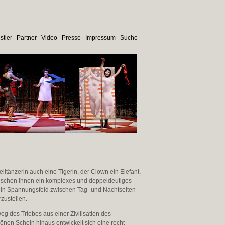
stler
Partner
Video
Presse
Impressum
Suche
eiltänzerin auch eine Tigerin, der Clown ein Elefant,
wischen ihnen ein komplexes und doppeldeutiges
 ein Spannungsfeld zwischen Tag- und Nachtseiten
zustellen.
weg des Triebes aus einer Zivilisation des
önen Schein hinaus entwickelt sich eine recht