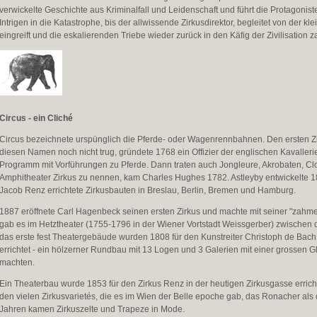
verwickelte Geschichte aus Kriminalfall und Leidenschaft und führt die Protagon
Intrigen in die Katastrophe, bis der allwissende Zirkusdirektor, begleitet von der 
eingreift und die eskalierenden Triebe wieder zurück in den Käfig der Zivilisation z
Circus - ein Cliché
Circus bezeichnete urspünglich die Pferde- oder Wagenrennbahnen. Den ersten Zi
diesen Namen noch nicht trug, gründete 1768 ein Offizier der englischen Kavallerie,
Programm mit Vorführungen zu Pferde. Dann traten auch Jongleure, Akrobaten, Clow
Amphitheater Zirkus zu nennen, kam Charles Hughes 1782. Astleyby entwickelte 1
Jacob Renz errichtete Zirkusbauten in Breslau, Berlin, Bremen und Hamburg.
1887 eröffnete Carl Hagenbeck seinen ersten Zirkus und machte mit seiner "zahme
gab es im Hetztheater (1755-1796 in der Wiener Vortstadt Weissgerber) zwischen 
das erste fest Theatergebäude wurden 1808 für den Kunstreiter Christoph de Bach
errichtet - ein hölzerner Rundbau mit 13 Logen und 3 Galerien mit einer grossen G
machten.
Ein Theaterbau wurde 1853 für den Zirkus Renz in der heutigen Zirkusgasse errichte
den vielen Zirkusvarietés, die es im Wien der Belle epoche gab, das Ronacher als
Jahren kamen Zirkuszelte und Trapeze in Mode.