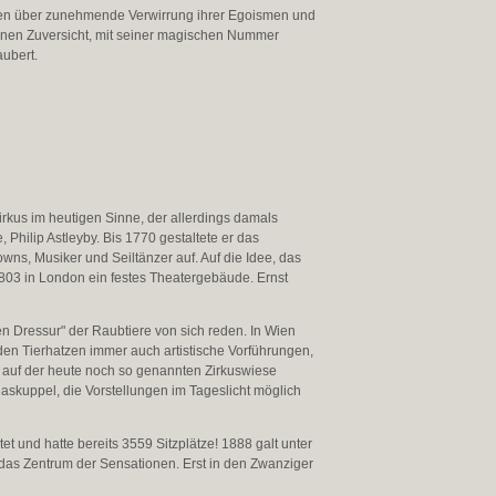
isten über zunehmende Verwirrung ihrer Egoismen und
kleinen Zuversicht, mit seiner magischen Nummer
aubert.
rkus im heutigen Sinne, der allerdings damals
 Philip Astleyby. Bis 1770 gestaltete er das
ns, Musiker und Seiltänzer auf. Auf die Idee, das
803 in London ein festes Theatergebäude. Ernst
n Dressur" der Raubtiere von sich reden. In Wien
den Tierhatzen immer auch artistische Vorführungen,
 auf der heute noch so genannten Zirkuswiese
laskuppel, die Vorstellungen im Tageslicht möglich
t und hatte bereits 3559 Sitzplätze! 1888 galt unter
 das Zentrum der Sensationen. Erst in den Zwanziger