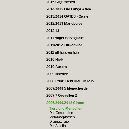
2015 Gilgamesch
2014/2015 Der Lange Atem
2013/2014 GATES - Gäste!
2012/2013 MarieLuise
2012 13
2011 Vogel Herzog Idiot
2011/2012 Türkenkind
2011 alf laila wa laila
2010 Hiob
2010 Aurora
2009 Nachts!
2008 Prinz, Held und Füchsin
2007/2008 5 Monochorde
2007 7 Operellen 2
2006/2009/2012 Circus
Tiere und Menschen
Die Geschichte
Metamorphosen
Dramaturgie
Die Artistin