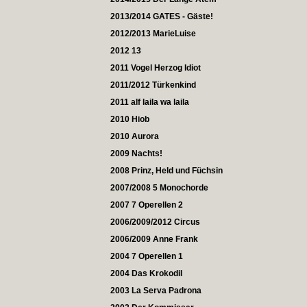
2013/2014 GATES - Gäste!
2012/2013 MarieLuise
2012 13
2011 Vogel Herzog Idiot
2011/2012 Türkenkind
2011 alf laila wa laila
2010 Hiob
2010 Aurora
2009 Nachts!
2008 Prinz, Held und Füchsin
2007/2008 5 Monochorde
2007 7 Operellen 2
2006/2009/2012 Circus
2006/2009 Anne Frank
2004 7 Operellen 1
2004 Das Krokodil
2003 La Serva Padrona