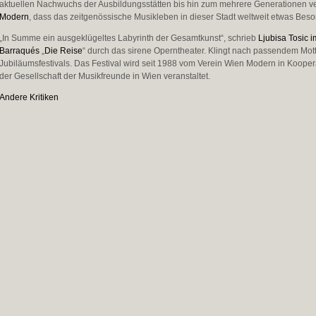
aktuellen Nachwuchs der Ausbildungsstätten bis hin zum mehrere Generationen v
Modern
, dass das zeitgenössische Musikleben in dieser Stadt weltweit etwas Beson
„In Summe ein ausgeklügeltes Labyrinth der Gesamtkunst“, schrieb
Ljubisa Tosic 
Barraqués
„
Die Reise
“ durch das sirene Operntheater. Klingt nach passendem Mot
Jubiläumsfestivals. Das Festival wird seit 1988 vom Verein Wien Modern in Kooper
der Gesellschaft der Musikfreunde in Wien veranstaltet.
Andere Kritiken