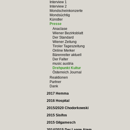
Interview 1
Interview 2
Mondscheinkonzerte
Mondsüchtig
Künstler
Presse
Anaclase
Wiener Bezirksblatt
Der Standard
Wiener Zeitung
Tiroler Tageszeitung
Online Merker
Bärenreiter aktuell
Der Falter
music austria
Drehpunkt Kultur
Österreich Journal
Reaktionen
Partner
Dank
2017 Hemma
2016 Hospital
2015/2020 Chodorkowski
2015 Sisifos
2015 Gilgamesch
2014/2015 Der Lange Atem