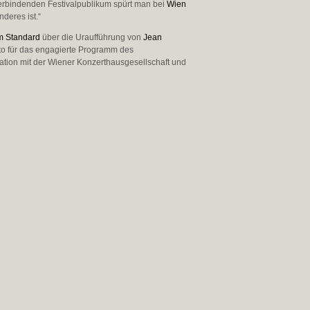
erbindenden Festivalpublikum spürt man bei
Wien
deres ist.“
im Standard
über die Uraufführung von
Jean
to für das engagierte Programm des
ation mit der Wiener Konzerthausgesellschaft und