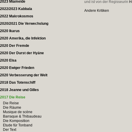
2023 Miameide
und ist von der Regisseurin
H
2022/2023 Kabbala
Andere Kritiken
2022 Makrokosmos
2020/2021 Die Verwechslung
2020 Ikarus
2020 Amerika, die Infektion
2020 Der Fremde
2020 Der Durst der Hyäne
2020 Elsa
2020 Ewiger Frieden
2020 Verbesserung der Welt
2018 Das Totenschiff
2018 Jeanne und Gilles
2017 Die Reise
Die Reise
Die Räume
Musique de scène
Barraque & Thibaudeau
Die Komposition
Etude für Tonband
Der Text