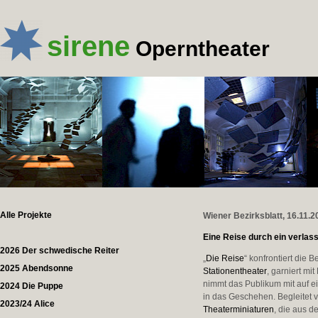
sirene
Operntheater
Alle Projekte
Wiener Bezirksblatt, 16.11.2
Eine Reise durch ein verla
2026 Der schwedische Reiter
„
Die Reise
“ konfrontiert di
2025 Abendsonne
Stationentheater
, garniert mi
nimmt das Publikum mit auf ei
2024 Die Puppe
in das Geschehen. Begleitet
2023/24 Alice
Theaterminiaturen
, die aus 