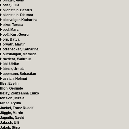
Hofinger, Alois
Höfler, Julia
Hollenstein, Beatrix
Hollenstein, Dietmar
Hollerwöger, Katharina
Holzer, Teresa
Hood, Marc
Hooß, Kurt Georg
Horn, Batya
Horvath, Martin
Hötzenecker, Katharina
Hoursiangou, Mathilde
Hrazdera, Waltraut
Hübl, Ulrike
Hübner, Ursula
Huppmann, Sebastian
Hussian, Helmut
Illés, Evelin
Illich, Gerlinde
Iszlay, Zsuzsanna Enikö
Ivicevic, Mirela
Iwase, Ryuta
Jackel, Franz Rudolf
Jäggle, Martin
Jagodic, David
Jaksch, Ulli
Jakub, Stina