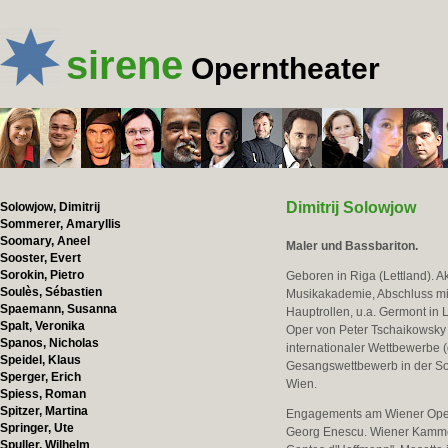
sirene
Operntheater
Dimitrij Solowjow
Solowjow, Dimitrij
Sommerer, Amaryllis
Soomary, Aneel
Maler und Bassbariton.
Sooster, Evert
Sorokin, Pietro
Geboren in Riga (Lettland). 
Soulès, Sébastien
Musikakademie, Abschluss mit
Spaemann, Susanna
Hauptrollen, u.a. Germont in
Spalt, Veronika
Oper von Peter Tschaikowsky 
Spanos, Nicholas
internationaler Wettbewerbe 
Speidel, Klaus
Gesangswettbewerb in der Sowj
Sperger, Erich
Wien.
Spiess, Roman
Spitzer, Martina
Engagements am Wiener Opern
Springer, Ute
Georg Enescu. Wiener Kammero
Spuller, Wilhelm