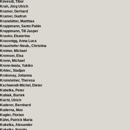
Kövesdi, Tibor
Krah, Jörg Ulrich
Kramer, Gerhard
Kramer, Gudrun
Kranebitter, Matthias
Krappmann, Santo Pablo
Krappmann, Till Jasper
Krasko, Ekaterina
Krassnigg, Anna Luca
Kraushofer-Neub., Christina
Kreiner, Michael
Kremser, Elsa
Krenn, Michael
Krenn-Iwata, Yukiko
Krklec, Sladjan
Krokovay, Johanna
Kronsteiner, Theresa
Kschwendt-Michel, Dieter
Kubelka, Peter
Kubiak, Bartek
Küchl, Ulrich
Kuderer, Bernhard
Kuderna, Max
Kugler, Florian
Kühn, Patrick Maria
Kukelka, Alexander
Kukelka, Natalia