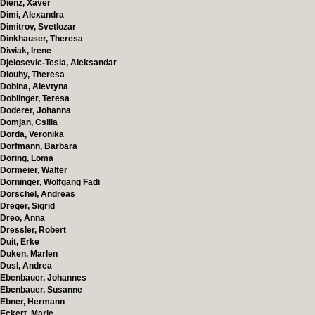
Dienz, Xaver
Dimi, Alexandra
Dimitrov, Svetlozar
Dinkhauser, Theresa
Diwiak, Irene
Djelosevic-Tesla, Aleksandar
Dlouhy, Theresa
Dobina, Alevtyna
Doblinger, Teresa
Doderer, Johanna
Domjan, Csilla
Dorda, Veronika
Dorfmann, Barbara
Döring, Loma
Dormeier, Walter
Dorninger, Wolfgang Fadi
Dorschel, Andreas
Dreger, Sigrid
Dreo, Anna
Dressler, Robert
Duit, Erke
Duken, Marlen
Dusl, Andrea
Ebenbauer, Johannes
Ebenbauer, Susanne
Ebner, Hermann
Eckert, Marie