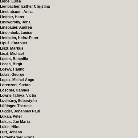
Liebe, Luisa
Lienbacher, Esther Christina
Lindenbaum, Anna
Lindner, Hans
Lindworsky, Jens
Linsbauer, Andrea
Linsenbolz, Louise
Linshalm, Heinz-Peter
Lipuš, Emanuel
Liszt, Markus
Liszt, Michael
Lodes, Benedikt
Lodes, Birgit
Loewy, Hanno
Lolas, George
Lopez, Michel-Ange
Lorenzoni, Stefan
Löschel, Hannes
Lowrie Tafoya, Victor
Ludmány, Sebestyén
Lüftinger, Theresa
Lugger, Johannes Paul
Lukan, Peter
Lukas, Jan Maria
Lukic, Niko
Lurf, Johann
Luttenberger, Franz