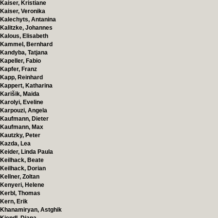
Kaiser, Kristiane
Kaiser, Veronika
Kalechyts, Antanina
Kalitzke, Johannes
Kalous, Elisabeth
Kammel, Bernhard
Kandyba, Tatjana
Kapeller, Fabio
Kapfer, Franz
Kapp, Reinhard
Kappert, Katharina
Karišik, Maida
Karolyi, Eveline
Karpouzi, Angela
Kaufmann, Dieter
Kaufmann, Max
Kautzky, Peter
Kazda, Lea
Keider, Linda Paula
Keilhack, Beate
Keilhack, Dorian
Kellner, Zoltan
Kenyeri, Helene
Kerbl, Thomas
Kern, Erik
Khanamiryan, Astghik