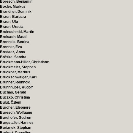
Boresch, Benjamin
Boxler, Markus
Brandner, Dominik
Braun, Barbara
Braun, Ulu
Braun, Ursula
Breinschmid, Martin
Breisach, Maud
Brenneis, Bettina
Brenner, Eva
Brodacz, Anna
Bröske, Sandra
Bruckmann-Hiller, Christiane
Bruckmeier, Stephan
Bruckner, Markus
Bruckschwaiger, Karl
Brunner, Reinhold
Brunnhuber, Rudolf
Buchas, Gerald
Buczko, Christina
Bulut, Özlem
Bürcher, Eleonore
Buresch, Wolfgang
Burghofer, Gudrun
Burgstaller, Hannes
Burianek, Stephan
Burkert, Cornelius