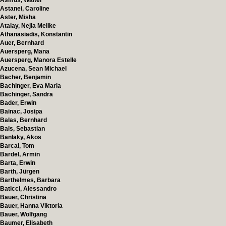
Asmus, Walter
Astanei, Caroline
Aster, Misha
Atalay, Nejla Melike
Athanasiadis, Konstantin
Auer, Bernhard
Auersperg, Mana
Auersperg, Manora Estelle
Azucena, Sean Michael
Bacher, Benjamin
Bachinger, Eva Maria
Bachinger, Sandra
Bader, Erwin
Bainac, Josipa
Balas, Bernhard
Bals, Sebastian
Banlaky, Akos
Barcal, Tom
Bardel, Armin
Barta, Erwin
Barth, Jürgen
Barthelmes, Barbara
Baticci, Alessandro
Bauer, Christina
Bauer, Hanna Viktoria
Bauer, Wolfgang
Baumer, Elisabeth