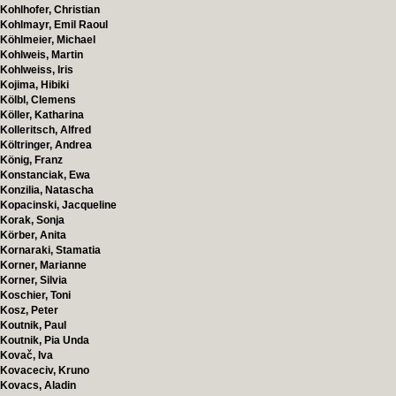
Kohlhofer, Christian
Kohlmayr, Emil Raoul
Köhlmeier, Michael
Kohlweis, Martin
Kohlweiss, Iris
Kojima, Hibiki
Kölbl, Clemens
Köller, Katharina
Kolleritsch, Alfred
Költringer, Andrea
König, Franz
Konstanciak, Ewa
Konzilia, Natascha
Kopacinski, Jacqueline
Korak, Sonja
Körber, Anita
Kornaraki, Stamatia
Korner, Marianne
Korner, Silvia
Koschier, Toni
Kosz, Peter
Koutnik, Paul
Koutnik, Pia Unda
Kovač, Iva
Kovaceciv, Kruno
Kovacs, Aladin