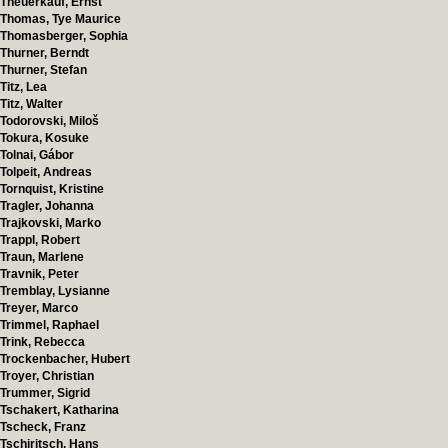
Theuerkauf, Ernst
Thomas, Tye Maurice
Thomasberger, Sophia
Thurner, Berndt
Thurner, Stefan
Titz, Lea
Titz, Walter
Todorovski, Miloš
Tokura, Kosuke
Tolnai, Gábor
Tolpeit, Andreas
Tornquist, Kristine
Tragler, Johanna
Trajkovski, Marko
Trappl, Robert
Traun, Marlene
Travnik, Peter
Tremblay, Lysianne
Treyer, Marco
Trimmel, Raphael
Trink, Rebecca
Trockenbacher, Hubert
Troyer, Christian
Trummer, Sigrid
Tschakert, Katharina
Tscheck, Franz
Tschiritsch, Hans