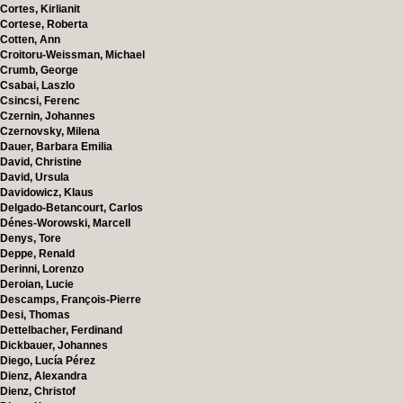
Cortes, Kirlianit
Cortese, Roberta
Cotten, Ann
Croitoru-Weissman, Michael
Crumb, George
Csabai, Laszlo
Csincsi, Ferenc
Czernin, Johannes
Czernovsky, Milena
Dauer, Barbara Emilia
David, Christine
David, Ursula
Davidowicz, Klaus
Delgado-Betancourt, Carlos
Dénes-Worowski, Marcell
Denys, Tore
Deppe, Renald
Derinni, Lorenzo
Deroian, Lucie
Descamps, François-Pierre
Desi, Thomas
Dettelbacher, Ferdinand
Dickbauer, Johannes
Diego, Lucía Pérez
Dienz, Alexandra
Dienz, Christof