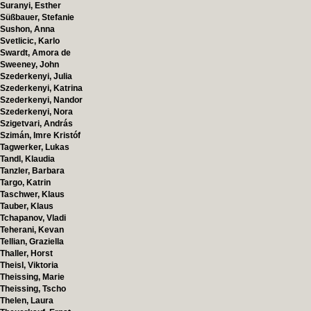
Suranyi, Esther
Süßbauer, Stefanie
Sushon, Anna
Svetlicic, Karlo
Swardt, Amora de
Sweeney, John
Szederkenyi, Julia
Szederkenyi, Katrina
Szederkenyi, Nandor
Szederkenyi, Nora
Szigetvari, András
Szimán, Imre Kristóf
Tagwerker, Lukas
Tandl, Klaudia
Tanzler, Barbara
Targo, Katrin
Taschwer, Klaus
Tauber, Klaus
Tchapanov, Vladi
Teherani, Kevan
Tellian, Graziella
Thaller, Horst
Theisl, Viktoria
Theissing, Marie
Theissing, Tscho
Thelen, Laura