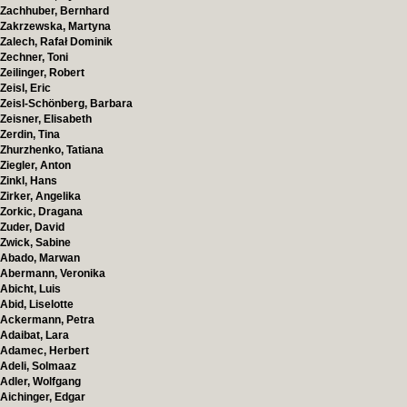
Zachhuber, Bernhard
Zakrzewska, Martyna
Zalech, Rafał Dominik
Zechner, Toni
Zeilinger, Robert
Zeisl, Eric
Zeisl-Schönberg, Barbara
Zeisner, Elisabeth
Zerdin, Tina
Zhurzhenko, Tatiana
Ziegler, Anton
Zinkl, Hans
Zirker, Angelika
Zorkic, Dragana
Zuder, David
Zwick, Sabine
Abado, Marwan
Abermann, Veronika
Abicht, Luis
Abid, Liselotte
Ackermann, Petra
Adaibat, Lara
Adamec, Herbert
Adeli, Solmaaz
Adler, Wolfgang
Aichinger, Edgar