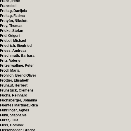
Frank, Irene
Franzobel
Freitag, Danijela
Freitag, Fatima
Fretyán, Nikolett
Frey, Thomas
Fricke, Stefan
Frid, Grigori
Friebel, Michael
Friedrich, Siegfried
Friess, Andreas
Frischmuth, Barbara
Fritz, Valerie
Fritzenwallner, Peter
Frodl, Maria
Fröhlich, Bernd Oliver
Frottier, Elisabeth
Frühauf, Herbert
Frühstück, Clemens
Fuchs, Reinhard
Fuchsberger, Johanna
Fuentes Martinez, Rica
Führlinger, Agnes
Funk, Stephanie
Fürst, Julia
Fuss, Dominik
Fussenegger, Gregor