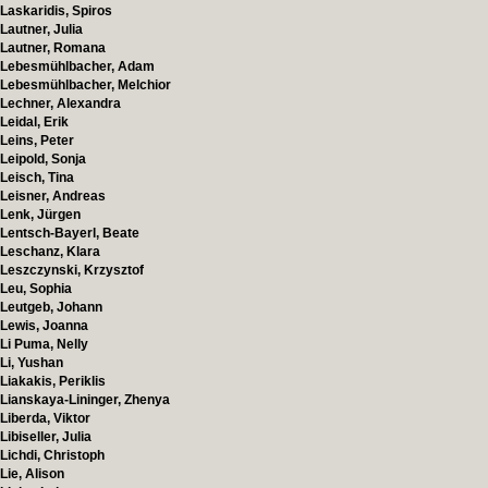
Laskaridis, Spiros
Lautner, Julia
Lautner, Romana
Lebesmühlbacher, Adam
Lebesmühlbacher, Melchior
Lechner, Alexandra
Leidal, Erik
Leins, Peter
Leipold, Sonja
Leisch, Tina
Leisner, Andreas
Lenk, Jürgen
Lentsch-Bayerl, Beate
Leschanz, Klara
Leszczynski, Krzysztof
Leu, Sophia
Leutgeb, Johann
Lewis, Joanna
Li Puma, Nelly
Li, Yushan
Liakakis, Periklis
Lianskaya-Lininger, Zhenya
Liberda, Viktor
Libiseller, Julia
Lichdi, Christoph
Lie, Alison