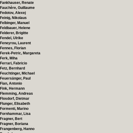
Fankhauser, Renate
Fauchère, Guillaume
Fedotov, Alexej
Feinig, Nikolaus
Felbinger, Manuel
Feldbauer, Helene
Felderer, Brigitte
Fendel, Ulrike
Feneyrou, Laurent
Fennes, Florian
Ferek-Petric, Margareta
Ferk, Miha
Ferrari, Fabricio
Fetz, Bernhard
Feuchtinger, Michael
Feuersänger, Paul
Fian, Antonio
Fink, Hermann
Flemming, Andreas
Flosdorf, Dietmar
Flunger, Elisabeth
Formenti, Marino
Fornhammar, Lisa
Fragner, Bert
Fragner, Boriana
Frangenberg, Hanno