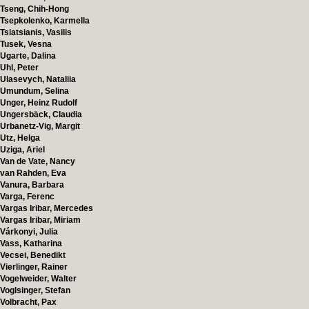
Tseng, Chih-Hong
Tsepkolenko, Karmella
Tsiatsianis, Vasilis
Tusek, Vesna
Ugarte, Dalina
Uhl, Peter
Ulasevych, Nataliia
Umundum, Selina
Unger, Heinz Rudolf
Ungersbäck, Claudia
Urbanetz-Vig, Margit
Utz, Helga
Uziga, Ariel
Van de Vate, Nancy
van Rahden, Eva
Vanura, Barbara
Varga, Ferenc
Vargas Iribar, Mercedes
Vargas Iribar, Miriam
Várkonyi, Julia
Vass, Katharina
Vecsei, Benedikt
Vierlinger, Rainer
Vogelweider, Walter
Voglsinger, Stefan
Volbracht, Pax