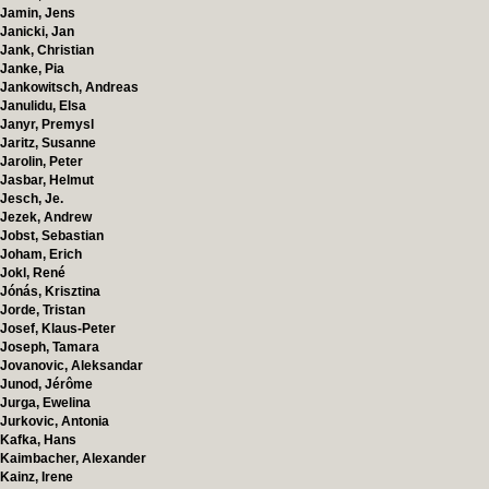
Jamin, Jens
Janicki, Jan
Jank, Christian
Janke, Pia
Jankowitsch, Andreas
Janulidu, Elsa
Janyr, Premysl
Jaritz, Susanne
Jarolin, Peter
Jasbar, Helmut
Jesch, Je.
Jezek, Andrew
Jobst, Sebastian
Joham, Erich
Jokl, René
Jónás, Krisztina
Jorde, Tristan
Josef, Klaus-Peter
Joseph, Tamara
Jovanovic, Aleksandar
Junod, Jérôme
Jurga, Ewelina
Jurkovic, Antonia
Kafka, Hans
Kaimbacher, Alexander
Kainz, Irene