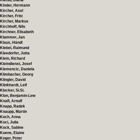
Kiendl, Diana
Kinder, Hermann
Kircher, Axel
Kircher, Fritz
Kircher, Markus
Kirchhoff, Nils
Kirchner, Elisabeth
Klammer, Jan
Klaus, Händl
Klebel, Raimund
Kleedorfer, Jutta
Klein, Richard
Kleindienst, Josef
Klemencic, Daniela
Klimbacher, Georg
Klingler, David
Klinkhardt, Leif
Klocker, Si.Si.
Klon, Benjamin-Lew
Knafl, Arnulf
Knapp, Radek
Knaupp, Martin
Koch, Anna
Koci, Julia
Kock, Sabine
Koene, Elaine
Koger, Peter