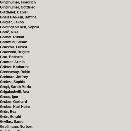
Gindlhumer, Friedrich
Gindlhumer, Gottfried
Glattauer, Daniel
Gneisz-Al-Ani, Bettina
Gnigler, Jakob
Goidinger-Koch, Sophia
Gorič, Nika
Görnet, Rudolf
Gottwald, Stefan
Gracova, Lubica
Gradwohl, Brigitte
Graf, Barbara
Gramer, Armin
Gräser, Katharina
Greenaway, Robin
Greiman, Jeffrey
Greiwe, Sophia
Grepl, Sarah Maria
Grigalashvili, Ana
Gross, Igor
Gruber, Gerhard
Gruber, Karl Heinz
Grün, Eva
Grün, Gerald
Gryllus, Samu
Gsellmann, Norbert