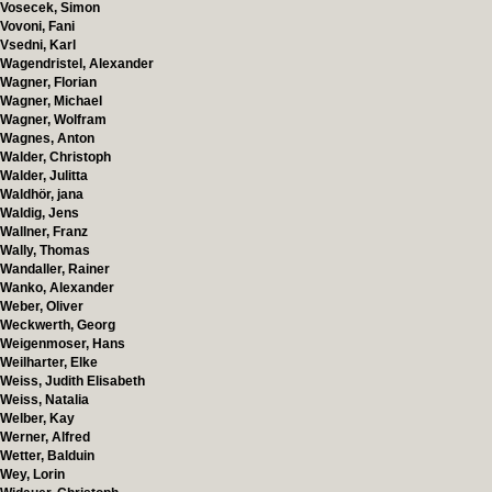
Vosecek, Simon
Vovoni, Fani
Vsedni, Karl
Wagendristel, Alexander
Wagner, Florian
Wagner, Michael
Wagner, Wolfram
Wagnes, Anton
Walder, Christoph
Walder, Julitta
Waldhör, jana
Waldig, Jens
Wallner, Franz
Wally, Thomas
Wandaller, Rainer
Wanko, Alexander
Weber, Oliver
Weckwerth, Georg
Weigenmoser, Hans
Weilharter, Elke
Weiss, Judith Elisabeth
Weiss, Natalia
Welber, Kay
Werner, Alfred
Wetter, Balduin
Wey, Lorin