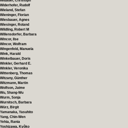
Widauer, Christoph
Widerhofer, Rudolf
Wieland, Stefan
Wieninger, Florian
Wiesbauer, Agnes
Wiesinger, Roland
Wildling, Robert M
Willensdorfer, Barbara
Wincor, Ilse
Wincor, Wolfram
Wingenfeld, Manuela
Wink, Harald
Winkelbauer, Doris
Winkler, Gerhard E.
Winkler, Veronika
Wittenberg, Thomas
Witzany, Günther
Witzmann, Martin
Wolfson, Jaime
Wu, Shang-Wu
Wurm, Sonja
Wurnitsch, Barbara
Würz, Birgit
Yamanaka, Yasuhito
Yang, Chin-Wen
Yehia, Rania
Yoshizawa, Kyôko