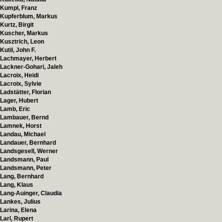
Kumpl, Franz
Kupferblum, Markus
Kurtz, Birgit
Kuscher, Markus
Kusztrich, Leon
Kutil, John F.
Lachmayer, Herbert
Lackner-Gohari, Jaleh
Lacroix, Heidi
Lacroix, Sylvie
Ladstätter, Florian
Lager, Hubert
Lamb, Eric
Lambauer, Bernd
Lamnek, Horst
Landau, Michael
Landauer, Bernhard
Landsgesell, Werner
Landsmann, Paul
Landsmann, Peter
Lang, Bernhard
Lang, Klaus
Lang-Auinger, Claudia
Lankes, Julius
Larina, Elena
Larl, Rupert