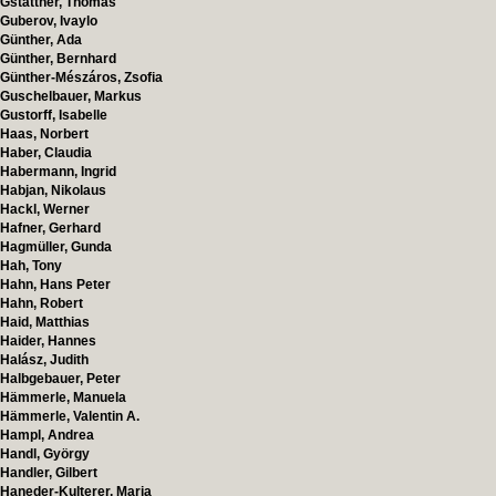
Gstättner, Thomas
Guberov, Ivaylo
Günther, Ada
Günther, Bernhard
Günther-Mészáros, Zsofia
Guschelbauer, Markus
Gustorff, Isabelle
Haas, Norbert
Haber, Claudia
Habermann, Ingrid
Habjan, Nikolaus
Hackl, Werner
Hafner, Gerhard
Hagmüller, Gunda
Hah, Tony
Hahn, Hans Peter
Hahn, Robert
Haid, Matthias
Haider, Hannes
Halász, Judith
Halbgebauer, Peter
Hämmerle, Manuela
Hämmerle, Valentin A.
Hampl, Andrea
Handl, György
Handler, Gilbert
Haneder-Kulterer, Maria