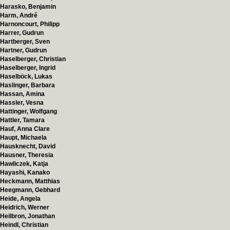
Harasko, Benjamin
Harm, André
Harnoncourt, Philipp
Harrer, Gudrun
Hartberger, Sven
Hartner, Gudrun
Haselberger, Christian
Haselberger, Ingrid
Haselböck, Lukas
Haslinger, Barbara
Hassan, Amina
Hassler, Vesna
Hattinger, Wolfgang
Hattler, Tamara
Hauf, Anna Clare
Haupt, Michaela
Hausknecht, David
Hausner, Theresia
Hawliczek, Katja
Hayashi, Kanako
Heckmann, Matthias
Heegmann, Gebhard
Heide, Angela
Heidrich, Werner
Heilbron, Jonathan
Heindl, Christian