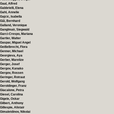
Gaal, Alfred
Gabbrielli, Elena
Gahl, Annelie
Gajcic, Isabella
Gál, Bernhard
Galland, Veronique
Ganglmair, Siegwald
Garci-Crespo, Mariana
Gartler, Walter
Gaspar, Miguel Angel
Geißelbrecht, Flora
Genner, Michael
Georgieva, Aya
Gerber, Marelize
Gerger, Josef
Gergov, Kanako
Gergov, Rossen
Geringer, Rotraut
Gerold, Wolfgang
Geroldinger, Franz
Giacalone, Petra
Giesel, Carolina
Gigele, Oskar
Gilbert, Anthony
Gillespie, Alistair
Gimaletdinov, Nikolai