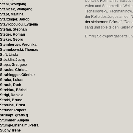
Contes d'Hoffmann", Masetto 
Stahl, Wolfgang
Asien und Südamerika. Weitere
Stanicek, Wolfgang
Tschaikowsky, Rachmaninow, 
Stapf, Martina
der Rolle des Jorgos an der 
Starzinger, Jakob
der steinernen Brücke
", "
Der 
Stavropoulou, Evgenia
sang und spielte den Kaiser v
Stefan, Stephan
Steger, Roman
Dimitrij Solowjow gastierte u.
Steker, Georg
Stemberger, Veronika
Stempkowski, Thomas
Stift, Linda
Stöcklin, Juerg
Stopa, Grzegorz
Stracke, Christa
Strahlegger, Günther
Straka, Lukas
Straub, Ruth
Strehlau, Bärbel
Strigl, Daniela
Strobl, Bruno
Strouhal, Ernst
Struber, Rupert
strumpf, gratis g.
Stummer, Angela
Stump-Linshalm, Petra
Suchy, Irene