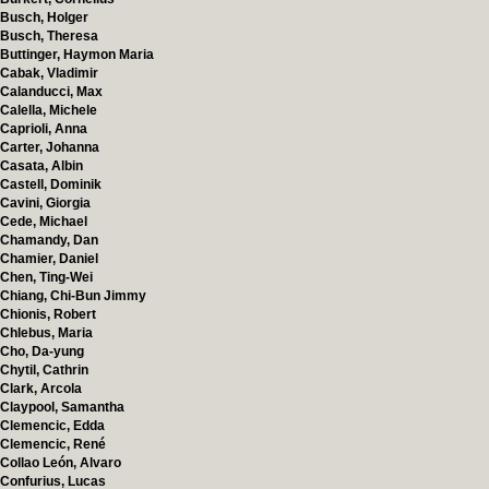
Busch, Holger
Busch, Theresa
Buttinger, Haymon Maria
Cabak, Vladimir
Calanducci, Max
Calella, Michele
Caprioli, Anna
Carter, Johanna
Casata, Albin
Castell, Dominik
Cavini, Giorgia
Cede, Michael
Chamandy, Dan
Chamier, Daniel
Chen, Ting-Wei
Chiang, Chi-Bun Jimmy
Chionis, Robert
Chlebus, Maria
Cho, Da-yung
Chytil, Cathrin
Clark, Arcola
Claypool, Samantha
Clemencic, Edda
Clemencic, René
Collao León, Alvaro
Confurius, Lucas