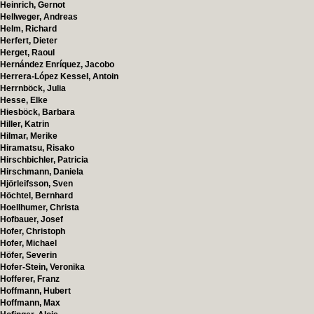
Heinrich, Gernot
Hellweger, Andreas
Helm, Richard
Herfert, Dieter
Herget, Raoul
Hernández Enríquez, Jacobo
Herrera-López Kessel, Antoin
Herrnböck, Julia
Hesse, Elke
Hiesböck, Barbara
Hiller, Katrin
Hilmar, Merike
Hiramatsu, Risako
Hirschbichler, Patricia
Hirschmann, Daniela
Hjörleifsson, Sven
Höchtel, Bernhard
Hoellhumer, Christa
Hofbauer, Josef
Hofer, Christoph
Hofer, Michael
Höfer, Severin
Hofer-Stein, Veronika
Hofferer, Franz
Hoffmann, Hubert
Hoffmann, Max