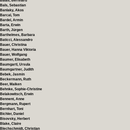
Balas, Bernhard
Bals, Sebastian
Banlaky, Akos
Barcal, Tom
Bardel, Armin
Barta, Erwin
Barth, Jürgen
Barthelmes, Barbara
Baticci, Alessandro
Bauer, Christina
Bauer, Hanna Viktoria
Bauer, Wolfgang
Baumer, Elisabeth
Baumgartl, Ursula
Baumgartner, Judith
Bebek, Jasmin
Beckermann, Ruth
Beer, Maiken
Behnke, Sophie-Christine
Belakowitsch, Erwin
Bennent, Anne
Bergmann, Rupert
Bernhart, Toni
Bichler, Daniel
Bisovsky, Herbert
Blake, Claire
Blechschmidt, Christian