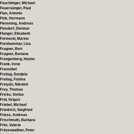
Feuchtinger, Michael
Feuersänger, Paul
Fian, Antonio
Fink, Hermann
Flemming, Andreas
Flosdorf, Dietmar
Flunger, Elisabeth
Formenti, Marino
Fornhammar, Lisa
Fragner, Bert
Fragner, Boriana
Frangenberg, Hanno
Frank, Irene
Franzobel
Freitag, Danijela
Freitag, Fatima
Fretyán, Nikolett
Frey, Thomas
Fricke, Stefan
Frid, Grigori
Friebel, Michael
Friedrich, Siegfried
Friess, Andreas
Frischmuth, Barbara
Fritz, Valerie
Fritzenwallner, Peter