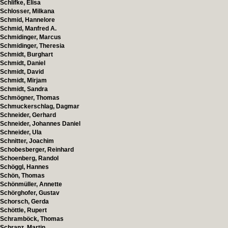
Schlifke, Elisa
Schlosser, Milkana
Schmid, Hannelore
Schmid, Manfred A.
Schmidinger, Marcus
Schmidinger, Theresia
Schmidt, Burghart
Schmidt, Daniel
Schmidt, David
Schmidt, Mirjam
Schmidt, Sandra
Schmögner, Thomas
Schmuckerschlag, Dagmar
Schneider, Gerhard
Schneider, Johannes Daniel
Schneider, Ula
Schnitter, Joachim
Schobesberger, Reinhard
Schoenberg, Randol
Schöggl, Hannes
Schön, Thomas
Schönmüller, Annette
Schörghofer, Gustav
Schorsch, Gerda
Schöttle, Rupert
Schramböck, Thomas
Schranz, Martin