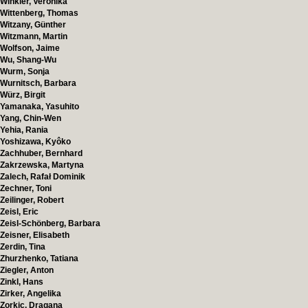
Winkler, Veronika
Wittenberg, Thomas
Witzany, Günther
Witzmann, Martin
Wolfson, Jaime
Wu, Shang-Wu
Wurm, Sonja
Wurnitsch, Barbara
Würz, Birgit
Yamanaka, Yasuhito
Yang, Chin-Wen
Yehia, Rania
Yoshizawa, Kyôko
Zachhuber, Bernhard
Zakrzewska, Martyna
Zalech, Rafał Dominik
Zechner, Toni
Zeilinger, Robert
Zeisl, Eric
Zeisl-Schönberg, Barbara
Zeisner, Elisabeth
Zerdin, Tina
Zhurzhenko, Tatiana
Ziegler, Anton
Zinkl, Hans
Zirker, Angelika
Zorkic, Dragana