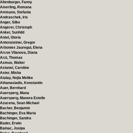
Altenburger, Fanny
Amerling, Romana
Amisano, Stefania
Andraschek, Iris
Anger, Silke
Angerer, Christoph
Anker, Sunhild
Antel, Gloria
Antensteiner, Gregor
Arbonies Jauregui, Elena
Arcos Vilanova, Diana
Arzt, Thomas
Asmus, Walter
Astanei, Caroline
Aster, Misha
Atalay, Nejla Melike
Athanasiadis, Konstantin
Auer, Bernhard
Auersperg, Mana
Auersperg, Manora Estelle
Azucena, Sean Michael
Bacher, Benjamin
Bachinger, Eva Maria
Bachinger, Sandra
Bader, Erwin
Bainac, Josipa