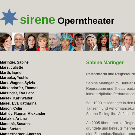
sirene
Operntheater
Sabine Maringer
Maringer, Sabine
Mars, Juliette
Marth, Ingrid
Performerin und Regisseuri
Maruoka, Yoshie
Marz-Wagner, Sylvia
Sabine Maringer (*9. Januar 1
Märzendorfer, Thomas
Regisseurin und Theaterpädag
Märzinger, Eva Lena
interdisziplinäre Performancek
Masek, Karl Walter
Seit 1999 ist Maringer in den 
Masel, Eva Katharina
Mason, Colin
Tänzerin und Performanceküns
Mathéy, Ragnar Alexander
Soluna Rising. Ihre Auftritte
Matiakh, Ariane
Ab 2005 übernahm sie Regie-
Matsché, Susanne
gründete und betreute mehrer
Matt, Stefan
eine Frauentanztheatergruppe 
Mattersberger, Andreas