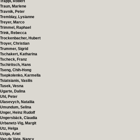
Trappl, Robert
Traun, Marlene
Travnik, Peter
Tremblay, Lysianne
Treyer, Marco
Trimmel, Raphael
Trink, Rebecca
Trockenbacher, Hubert
Troyer, Christian
Trummer, Sigrid
Tschakert, Katharina
Tscheck, Franz
Tschiritsch, Hans
Tseng, Chih-Hong
Tsepkolenko, Karmella
Tsiatsianis, Vasilis
Tusek, Vesna
Ugarte, Dalina
Uhl, Peter
Ulasevych, Nataliia
Umundum, Selina
Unger, Heinz Rudolf
Ungersbäck, Claudia
Urbanetz-Vig, Margit
Utz, Helga
Uziga, Ariel
Van de Vate, Nancy