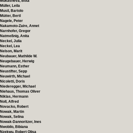
Mukasheva, Bota
Müller, Leila
Musil, Bartolo
Mütter, Bertl
Nagele, Peter
Nakamoto-Zaire, Annet
Narnhofer, Gregor
Natmeßnig, Anita
Neckel, Julia
Neckel, Lea
Nelson, Marit
Neubauer, Mathilde W.
Neugebauer, Herwig
Neumann, Esther
Neustifter, Sepp
Neuwirth, Michael
Nicoletti, Doris
Niederegger, Michael
Niehaus, Thomas Oliver
Niklas, Hermann
Noll, Alfred
Novacko, Robert
Nowak, Martin
Nowak, Selina
Nowak-Dannoritzer, Ines
Nwobilo, Bibiana
Nzekwu, Robert Olisa