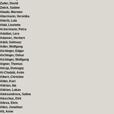
Zuder, David
Zwick, Sabine
Abado, Marwan
Abermann, Veronika
Abicht, Luis
Abid, Liselotte
Ackermann, Petra
Adaibat, Lara
Adamec, Herbert
Adeli, Solmaaz
Adler, Wolfgang
Aichinger, Edgar
Aichinger, Oskar
Aichinger, Wolfgang
Aigner, Thomas
Akrap, Domagoj
Al-Chalabi, Asim
Albert, Christine
Alder, Kurt
Aldrian, Ida
Aldrian, Lukas
Aleksandrova, Salina
Aleschus, Dirk
Alieva, Elvis
Allen, Jonathan
Alt, Anne