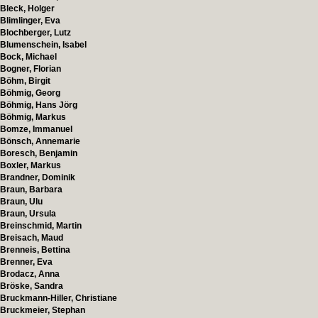
Bleck, Holger
Blimlinger, Eva
Blochberger, Lutz
Blumenschein, Isabel
Bock, Michael
Bogner, Florian
Böhm, Birgit
Böhmig, Georg
Böhmig, Hans Jörg
Böhmig, Markus
Bomze, Immanuel
Bönsch, Annemarie
Boresch, Benjamin
Boxler, Markus
Brandner, Dominik
Braun, Barbara
Braun, Ulu
Braun, Ursula
Breinschmid, Martin
Breisach, Maud
Brenneis, Bettina
Brenner, Eva
Brodacz, Anna
Bröske, Sandra
Bruckmann-Hiller, Christiane
Bruckmeier, Stephan