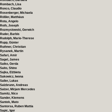
Rombach, Barbara
Rombach, Lisa
Ronco, Claudio
Rosenberger, Michaela
Rößler, Matthäus
Rota, Angelo
Roth, Joseph
Rozmyslowski, Gerwich
Ruder, Barbis
Rudolph, Marie-Therese
Rupp, Günter
Ruthner, Christian
Rysanek, Martin
Safari, Amir
Sagel, James
Saiko, Gerda
Saito, Shino
Sajka, Elżbieta
Sakowicz, Iwona
Saller, Lukas
Salzbrunn, Andreas
Salzer, Mirjam Mercedes
Samitz, Nico
Sander, Klemens
Santek, Mato
Santorsa, Ruben Mattia
Sapic, Igor