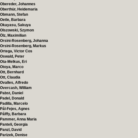
Obereder, Johannes
Oberthür, Heidemaria
Obmann, Stefan
Oetle, Barbara
Okayasu, Sakuya
Olszowski, Szymon
Ölz, Maximilian
Orsini-Rosenberg, Johanna
Orsini-Rosenberg, Markus
Ortega, Victor Cos
Oswald, Peter
Ota-Melkus, Eri
Otoya, Marco
Ott, Bernhard
Ott, Claudia
Ovalles, Alfredo
Overcash, William
Pabst, Daniel
Padel, Donald
Padilla, Marcelo
Pál-Fejes, Agnes
Pálffy, Barbara
Pammer, Anna Maria
Panteli, Georgia
Panzl, David
Parizek, Denise