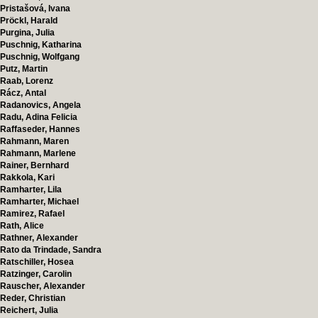
Pristašová, Ivana
Pröckl, Harald
Purgina, Julia
Puschnig, Katharina
Puschnig, Wolfgang
Putz, Martin
Raab, Lorenz
Rácz, Antal
Radanovics, Angela
Radu, Adina Felicia
Raffaseder, Hannes
Rahmann, Maren
Rahmann, Marlene
Rainer, Bernhard
Rakkola, Kari
Ramharter, Lila
Ramharter, Michael
Ramirez, Rafael
Rath, Alice
Rathner, Alexander
Rato da Trindade, Sandra
Ratschiller, Hosea
Ratzinger, Carolin
Rauscher, Alexander
Reder, Christian
Reichert, Julia