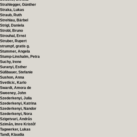
Strahlegger, Günther
Straka, Lukas
Straub, Ruth
Strehlau, Bärbel
Strigl, Daniela
Strobl, Bruno
Strouhal, Ernst
Struber, Rupert
strumpf, gratis g.
Stummer, Angela
Stump-Linshalm, Petra
Suchy, Irene
Suranyi, Esther
Süßbauer, Stefanie
Sushon, Anna
Svetlicic, Karlo
Swardt, Amora de
Sweeney, John
Szederkenyi, Julia
Szederkenyi, Katrina
Szederkenyi, Nandor
Szederkenyi, Nora
Szigetvari, András
Szimán, Imre Kristóf
Tagwerker, Lukas
Tandl, Klaudia