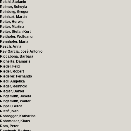
Reichl, Stefanie
Reimer, Soheyla
Reinberg, Gregor
Reinhart, Martin
Reiter, Herwig
Reiter, Martina
Reiter, Stefan Kurt
Reithofer, Wolfgang
Rennhofer, Maria
Resch, Anna
Rey Garcia, José Antonio
Riccabona, Barbara
Richerts, Damaris
Riedel, Felix
Rieder, Robert
Riederer, Fernando
Riedl, Angelika
Rieger, Reinhold
Riegler, Daniel
Ringsmuth, Josefa
Ringsmuth, Walter
Rippel, Gerda
Ristić, Ivan
Rohregger, Katharina
Rohrmoser, Klaus
Rom, Peter