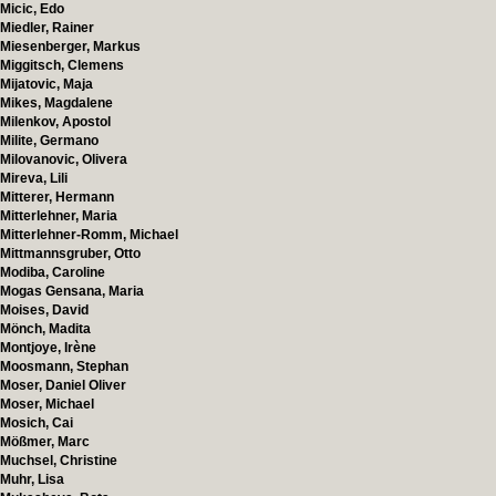
Micic, Edo
Miedler, Rainer
Miesenberger, Markus
Miggitsch, Clemens
Mijatovic, Maja
Mikes, Magdalene
Milenkov, Apostol
Milite, Germano
Milovanovic, Olivera
Mireva, Lili
Mitterer, Hermann
Mitterlehner, Maria
Mitterlehner-Romm, Michael
Mittmannsgruber, Otto
Modiba, Caroline
Mogas Gensana, Maria
Moises, David
Mönch, Madita
Montjoye, Irène
Moosmann, Stephan
Moser, Daniel Oliver
Moser, Michael
Mosich, Cai
Mößmer, Marc
Muchsel, Christine
Muhr, Lisa