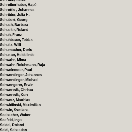
Schreiberhuber, Hapé
Schrettle , Johannes
Schröder, Julia H.
Schubert, Georg
Schuch, Barbara
Schueler, Roland
Schuh, Franz
Schuhbauer, Tobias
Schultz, Willi
Schumacher, Doris
Schuster, Heidelinde
Schwahn, Mima
Schwahn-Reichmann, Raja
Schweinester, Paul
Schwendinger, Johannes
Schwendinger, Michael
Schwengerer, Erwin
Schwertsik, Christa
Schwertsik, Kurt
Schwetz, Matthias
Schwidlinski, Maximilian
Schwin, Svetlana
Seebacher, Walter
Seefeld, Ingo
Seidel, Roland
Seidl, Sebastian