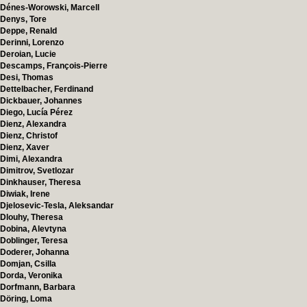
Dénes-Worowski, Marcell
Denys, Tore
Deppe, Renald
Derinni, Lorenzo
Deroian, Lucie
Descamps, François-Pierre
Desi, Thomas
Dettelbacher, Ferdinand
Dickbauer, Johannes
Diego, Lucía Pérez
Dienz, Alexandra
Dienz, Christof
Dienz, Xaver
Dimi, Alexandra
Dimitrov, Svetlozar
Dinkhauser, Theresa
Diwiak, Irene
Djelosevic-Tesla, Aleksandar
Dlouhy, Theresa
Dobina, Alevtyna
Doblinger, Teresa
Doderer, Johanna
Domjan, Csilla
Dorda, Veronika
Dorfmann, Barbara
Döring, Loma