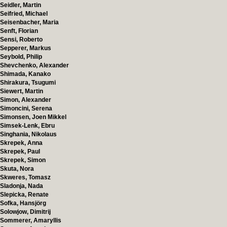
Seidler, Martin
Seifried, Michael
Seisenbacher, Maria
Senft, Florian
Sensi, Roberto
Sepperer, Markus
Seybold, Philip
Shevchenko, Alexander
Shimada, Kanako
Shirakura, Tsugumi
Siewert, Martin
Simon, Alexander
Simoncini, Serena
Simonsen, Joen Mikkel
Simsek-Lenk, Ebru
Singhania, Nikolaus
Skrepek, Anna
Skrepek, Paul
Skrepek, Simon
Skuta, Nora
Skweres, Tomasz
Sladonja, Nada
Slepicka, Renate
Sofka, Hansjörg
Solowjow, Dimitrij
Sommerer, Amaryllis