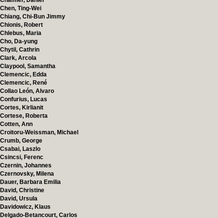
Chamier, Daniel
Chen, Ting-Wei
Chiang, Chi-Bun Jimmy
Chionis, Robert
Chlebus, Maria
Cho, Da-yung
Chytil, Cathrin
Clark, Arcola
Claypool, Samantha
Clemencic, Edda
Clemencic, René
Collao León, Alvaro
Confurius, Lucas
Cortes, Kirlianit
Cortese, Roberta
Cotten, Ann
Croitoru-Weissman, Michael
Crumb, George
Csabai, Laszlo
Csincsi, Ferenc
Czernin, Johannes
Czernovsky, Milena
Dauer, Barbara Emilia
David, Christine
David, Ursula
Davidowicz, Klaus
Delgado-Betancourt, Carlos