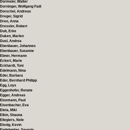
Dormeier, Walter
Dorninger, Wolfgang Fadi
Dorschel, Andreas
Dreger, Sigrid
Dreo, Anna
Dressler, Robert
Duit, Erke
Duken, Marlen
Dusl, Andrea
Ebenbauer, Johannes
Ebenbauer, Susanne
Ebner, Hermann
Eckert, Marie
Eckhardt, Toni
Edelmann, Nina
Eder, Barbara
Eder, Bernhard Philipp
Egg, Loys
Eggenhofer, Renate
Egger, Andreas
Eisemann, Paul
Eisenbacher, Eva
Eleta, Miki
Elkin, Shauna
Ellegiers, Nele
Elsnig, Kevin
Endelweber, Severin