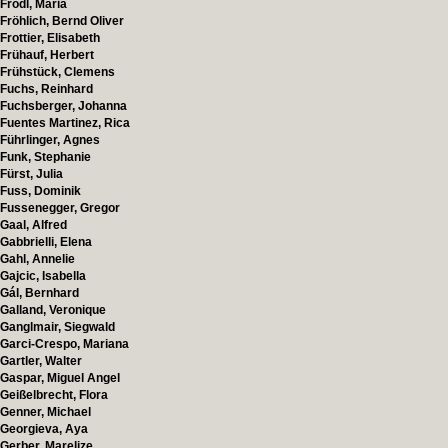
Frodl, Maria
Fröhlich, Bernd Oliver
Frottier, Elisabeth
Frühauf, Herbert
Frühstück, Clemens
Fuchs, Reinhard
Fuchsberger, Johanna
Fuentes Martinez, Rica
Führlinger, Agnes
Funk, Stephanie
Fürst, Julia
Fuss, Dominik
Fussenegger, Gregor
Gaal, Alfred
Gabbrielli, Elena
Gahl, Annelie
Gajcic, Isabella
Gál, Bernhard
Galland, Veronique
Ganglmair, Siegwald
Garci-Crespo, Mariana
Gartler, Walter
Gaspar, Miguel Angel
Geißelbrecht, Flora
Genner, Michael
Georgieva, Aya
Gerber, Marelize