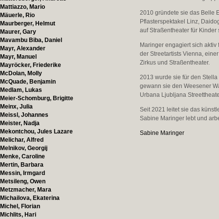
Mattiazzo, Mario
2010 gründete sie das Belle E
Mäuerle, Rio
Pflasterspektakel Linz, Daid
Maurberger, Helmut
auf Straßentheater für Kinder s
Maurer, Gary
Mavambu Biba, Daniel
Maringer engagiert sich aktiv
Mayr, Alexander
der Streetartists Vienna, eine
Mayr, Manuel
Zirkus und Straßentheater.
Mayröcker, Friederike
McDolan, Molly
2013 wurde sie für den Stella
McQuade, Benjamin
gewann sie den Weesener Was
Medlam, Lukas
Urbana Ljubljana Streettheat
Meier-Schomburg, Brigitte
Meinx, Julia
Seit 2021 leitet sie das küns
Meissl, Johannes
Sabine Maringer lebt und arbei
Meister, Nadja
Mekontchou, Jules Lazare
Sabine Maringer
Melichar, Alfred
Melnikov, Georgij
Menke, Caroline
Mertin, Barbara
Messin, Irmgard
Metsileng, Owen
Metzmacher, Mara
Michailova, Ekaterina
Michel, Florian
Michlits, Hari