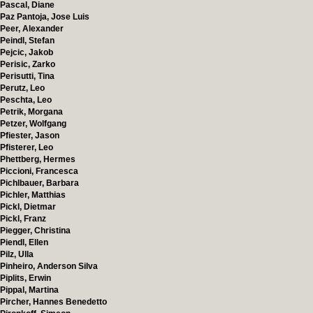
Pascal, Diane
Paz Pantoja, Jose Luis
Peer, Alexander
Peindl, Stefan
Pejcic, Jakob
Perisic, Zarko
Perisutti, Tina
Perutz, Leo
Peschta, Leo
Petrik, Morgana
Petzer, Wolfgang
Pfiester, Jason
Pfisterer, Leo
Phettberg, Hermes
Piccioni, Francesca
Pichlbauer, Barbara
Pichler, Matthias
Pickl, Dietmar
Pickl, Franz
Piegger, Christina
Piendl, Ellen
Pilz, Ulla
Pinheiro, Anderson Silva
Piplits, Erwin
Pippal, Martina
Pircher, Hannes Benedetto