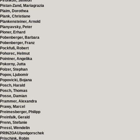
Pironkoff, Simeon
Pistan-Zand, Mariagrazia
Plaim, Dorothea
Plank, Christiane
Plankensteiner, Arnold
Planyavsky, Peter
Ploner, Erhard
Pobenberger, Barbara
Pobenberger, Franz
Pockfuß, Robert
Pohorec, Helmut
Pointner, Angelika
Pokorny, Jutta
Polzer, Stephan
Popov, Ljubomir
Popovicki, Bojana
Posch, Harald
Posch, Thomas
Posse, Damian
Prammer, Alexandra
Prawy, Marcel
Preimesberger, Philipp
Preinfalk, Gerald
Prenn, Stefanie
Pressl, Wendelin
PRINZGAU/podgorschek
Prischink, Robin