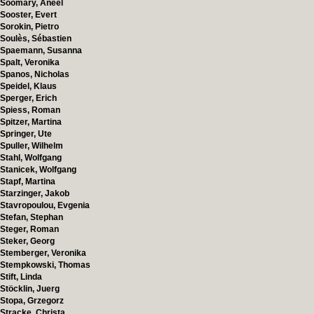
Soomary, Aneel
Sooster, Evert
Sorokin, Pietro
Soulès, Sébastien
Spaemann, Susanna
Spalt, Veronika
Spanos, Nicholas
Speidel, Klaus
Sperger, Erich
Spiess, Roman
Spitzer, Martina
Springer, Ute
Spuller, Wilhelm
Stahl, Wolfgang
Stanicek, Wolfgang
Stapf, Martina
Starzinger, Jakob
Stavropoulou, Evgenia
Stefan, Stephan
Steger, Roman
Steker, Georg
Stemberger, Veronika
Stempkowski, Thomas
Stift, Linda
Stöcklin, Juerg
Stopa, Grzegorz
Stracke, Christa