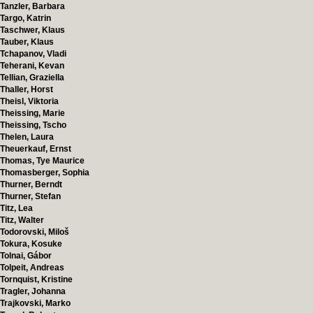
Tanzler, Barbara
Targo, Katrin
Taschwer, Klaus
Tauber, Klaus
Tchapanov, Vladi
Teherani, Kevan
Tellian, Graziella
Thaller, Horst
Theisl, Viktoria
Theissing, Marie
Theissing, Tscho
Thelen, Laura
Theuerkauf, Ernst
Thomas, Tye Maurice
Thomasberger, Sophia
Thurner, Berndt
Thurner, Stefan
Titz, Lea
Titz, Walter
Todorovski, Miloš
Tokura, Kosuke
Tolnai, Gábor
Tolpeit, Andreas
Tornquist, Kristine
Tragler, Johanna
Trajkovski, Marko