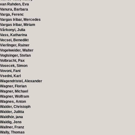
van Rahden, Eva
Vanura, Barbara
Varga, Ferenc
Vargas Iribar, Mercedes
Vargas Iribar, Miriam
Várkonyi, Julia
Vass, Katharina
Vecsei, Benedikt
Vierlinger, Rainer
Vogelweider, Walter
Voglsinger, Stefan
Volbracht, Pax
Vosecek, Simon
Vovoni, Fani
Vsedni, Karl
Wagendristel, Alexander
Wagner, Florian
Wagner, Michael
Wagner, Wolfram
Wagnes, Anton
Walder, Christoph
Walder, Julitta
Waldhör, jana
Waldig, Jens
Wallner, Franz
Wally, Thomas