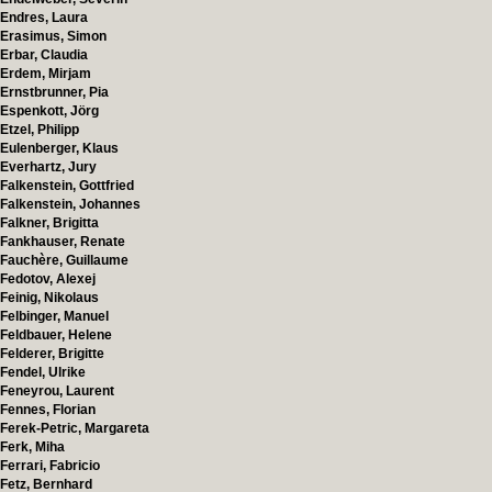
Endres, Laura
Erasimus, Simon
Erbar, Claudia
Erdem, Mirjam
Ernstbrunner, Pia
Espenkott, Jörg
Etzel, Philipp
Eulenberger, Klaus
Everhartz, Jury
Falkenstein, Gottfried
Falkenstein, Johannes
Falkner, Brigitta
Fankhauser, Renate
Fauchère, Guillaume
Fedotov, Alexej
Feinig, Nikolaus
Felbinger, Manuel
Feldbauer, Helene
Felderer, Brigitte
Fendel, Ulrike
Feneyrou, Laurent
Fennes, Florian
Ferek-Petric, Margareta
Ferk, Miha
Ferrari, Fabricio
Fetz, Bernhard