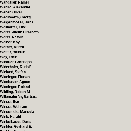
Wandaller, Rainer
Wanko, Alexander
Weber, Oliver
Weckwerth, Georg
Weigenmoser, Hans
Weilharter, Elke
Weiss, Judith Elisabeth
Weiss, Natalia
Welber, Kay
Werner, Alfred
Wetter, Balduin
Wey, Lorin
Widauer, Christoph
Widerhofer, Rudolf
Wieland, Stefan
Wieninger, Florian
Wiesbauer, Agnes
Wiesinger, Roland
Wildling, Robert M
Willensdorfer, Barbara
Wincor, Ilse
Wincor, Wolfram
Wingenfeld, Manuela
Wink, Harald
Winkelbauer, Doris
Winkler, Gerhard E.