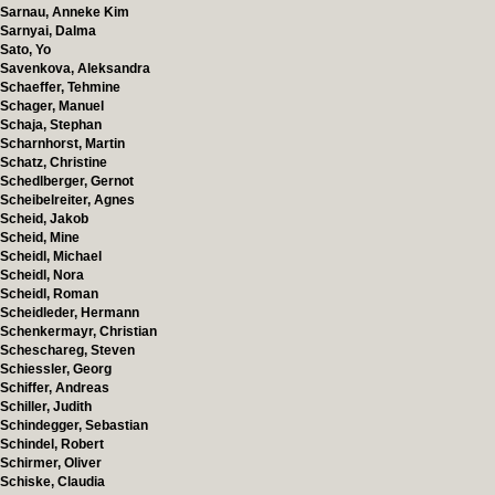
Sarnau, Anneke Kim
Sarnyai, Dalma
Sato, Yo
Savenkova, Aleksandra
Schaeffer, Tehmine
Schager, Manuel
Schaja, Stephan
Scharnhorst, Martin
Schatz, Christine
Schedlberger, Gernot
Scheibelreiter, Agnes
Scheid, Jakob
Scheid, Mine
Scheidl, Michael
Scheidl, Nora
Scheidl, Roman
Scheidleder, Hermann
Schenkermayr, Christian
Scheschareg, Steven
Schiessler, Georg
Schiffer, Andreas
Schiller, Judith
Schindegger, Sebastian
Schindel, Robert
Schirmer, Oliver
Schiske, Claudia