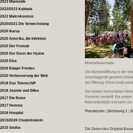
2023 Miameide
2022/2023 Kabbala
2022 Makrokosmos
2020/2021 Die Verwechslung
2020 Ikarus
2020 Amerika, die Infektion
2020 Der Fremde
2020 Der Durst der Hyäne
2020 Elsa
Mineralfasermatte.
2020 Ewiger Frieden
Die Bühnenöffnung in der link
2020 Verbesserung der Welt
Anschlagprofil gerahmt (Voes
der Öffnung (25cm breit) werde
2018 Das Totenschiff
2018 Jeanne und Gilles
Die beiden horizontalen Vers
Formrohr versteift. Die untere
2017 Die Reise
federunterstützt und kann u
2017 Hemma
Planskizzen
|
Zeichnung 1
|
Z
2016 Hospital
2015/2020 Chodorkowski
2015 Sisifos
Die Daten des Original-Bau