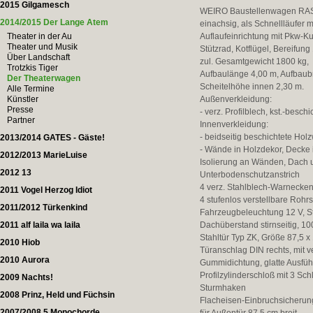
2015 Gilgamesch
WEIRO Baustellenwagen RA
2014/2015 Der Lange Atem
einachsig, als Schnellläufer
Theater in der Au
Auflaufeinrichtung mit Pkw-K
Theater und Musik
Stützrad, Kotflügel, Bereifung
Über Landschaft
zul. Gesamtgewicht 1800 kg,
Trotzkis Tiger
Aufbaulänge 4,00 m, Aufbaubr
Der Theaterwagen
Scheitelhöhe innen 2,30 m.
Alle Termine
Künstler
Außenverkleidung:
Presse
- verz. Profilblech, kst.-beschi
Partner
Innenverkleidung:
- beidseitig beschichtete Holz
2013/2014 GATES - Gäste!
- Wände in Holzdekor, Decke 
2012/2013 MarieLuise
Isolierung an Wänden, Dach
2012 13
Unterbodenschutzanstrich
4 verz. Stahlblech-Warnecken
2011 Vogel Herzog Idiot
4 stufenlos verstellbare Roh
2011/2012 Türkenkind
Fahrzeugbeleuchtung 12 V, St
2011 alf laila wa laila
Dachüberstand stirnseitig, 1
Stahltür Typ ZK, Größe 87,5 x 
2010 Hiob
Türanschlag DIN rechts, mit v
2010 Aurora
Gummidichtung, glatte Ausfüh
Profilzylinderschloß mit 3 Sch
2009 Nachts!
Sturmhaken
2008 Prinz, Held und Füchsin
Flacheisen-Einbruchsicherun
2007/2008 5 Monochorde