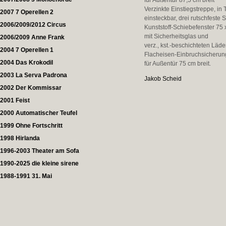
für Außentür 87,5 cm breit
Verzinkte Einstiegstreppe, in 
2007 7 Operellen 2
einsteckbar, drei rutschfeste 
2006/2009/2012 Circus
Kunststoff-Schiebefenster 75 
mit Sicherheitsglas und
2006/2009 Anne Frank
verz., kst.-beschichteten Lä
2004 7 Operellen 1
Flacheisen-Einbruchsicherun
2004 Das Krokodil
für Außentür 75 cm breit.
2003 La Serva Padrona
Jakob Scheid
2002 Der Kommissar
2001 Feist
2000 Automatischer Teufel
1999 Ohne Fortschritt
1998 Hirlanda
1996-2003 Theater am Sofa
1990-2025 die kleine sirene
1988-1991 31. Mai