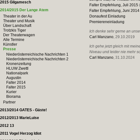
2015 Gilgamesch
Falter Empfehlung, Juli 2015
2014/2015 Der Lange Atem
Falter Empfehlung, Juni 2014
Theater in der Au
Donaufest Einladung
Theater und Musik
Premiereneinladung
Über Landschaft
Trotzkis Tiger
Ich denke sehr gerne an unser
Der Theaterwagen
Carl Manzano
, 29.10.2019
Alle Termine
Künstler
Ich gehe jetzt gleich mit mei
Presse
Niveau und leider nie mehr s
Niederösterreichische Nachrichten 1
Carl Manzano
, 31.10.2024
Niederösterreichische Nachrichten 2
Kronenzeitung
HLUW Zwettl
Nationalpark
Augustin
Falter 2014
Falter 2015
Kurier
Biorama
Partner
2013/2014 GATES - Gäste!
2012/2013 MarieLuise
2012 13
2011 Vogel Herzog Idiot