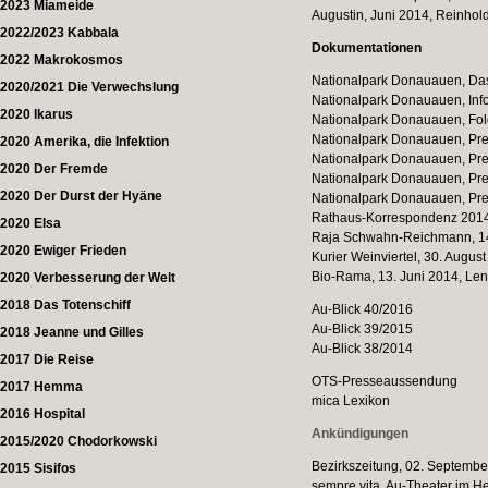
2023 Miameide
Augustin, Juni 2014, Reinho
2022/2023 Kabbala
Dokumentationen
2022 Makrokosmos
Nationalpark Donauauen, Da
2020/2021 Die Verwechslung
Nationalpark Donauauen, Inf
2020 Ikarus
Nationalpark Donauauen, Fol
Nationalpark Donauauen, Pre
2020 Amerika, die Infektion
Nationalpark Donauauen, Pre
2020 Der Fremde
Nationalpark Donauauen, Pre
2020 Der Durst der Hyäne
Nationalpark Donauauen, Pre
Rathaus-Korrespondenz 2014
2020 Elsa
Raja Schwahn-Reichmann, 14
2020 Ewiger Frieden
Kurier Weinviertel, 30. Augus
Bio-Rama, 13. Juni 2014, Le
2020 Verbesserung der Welt
2018 Das Totenschiff
Au-Blick 40/2016
Au-Blick 39/2015
2018 Jeanne und Gilles
Au-Blick 38/2014
2017 Die Reise
OTS-Presseaussendung
2017 Hemma
mica Lexikon
2016 Hospital
Ankündigungen
2015/2020 Chodorkowski
Bezirkszeitung, 02. September
2015 Sisifos
sempre vita, Au-Theater im H