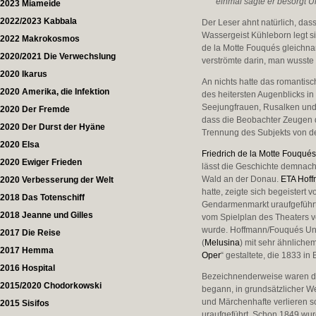
einmal sagte er besorgt Un
2023 Miameide
2022/2023 Kabbala
Der Leser ahnt natürlich, da
Wassergeist Kühleborn legt s
2022 Makrokosmos
de la Motte Fouqués gleichnam
2020/2021 Die Verwechslung
verströmte darin, man wusste 
2020 Ikarus
An nichts hatte das romantis
2020 Amerika, die Infektion
des heitersten Augenblicks in
Seejungfrauen, Rusalken und 
2020 Der Fremde
dass die Beobachter Zeugen 
2020 Der Durst der Hyäne
Trennung des Subjekts von d
2020 Elsa
Friedrich de la Motte Fouqué
2020 Ewiger Frieden
lässt die Geschichte demnach i
Wald an der Donau.
ETA Hof
2020 Verbesserung der Welt
hatte, zeigte sich begeistert
2018 Das Totenschiff
Gendarmenmarkt uraufgeführt 
2018 Jeanne und Gilles
vom Spielplan des Theaters 
wurde. Hoffmann/Fouqués Und
2017 Die Reise
(
Melusina
) mit sehr ähnliche
2017 Hemma
Oper
“ gestaltete, die 1833 in
2016 Hospital
Bezeichnenderweise waren di
2015/2020 Chodorkowski
begann, in grundsätzlicher We
und Märchenhafte verlieren 
2015 Sisifos
uraufgeführt. Schon 1849 wur