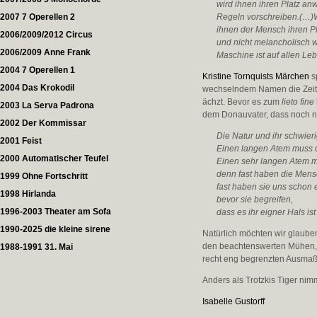
wird ihnen ihren Platz a
2007 7 Operellen 2
Regeln vorschreiben.(…)W
ihnen der Mensch ihren Pl
2006/2009/2012 Circus
und nicht melancholisch w
2006/2009 Anne Frank
Maschine ist auf allen 
2004 7 Operellen 1
Kristine Tornquists
Märchen
s
2004 Das Krokodil
wechselndem Namen die Zeite
ächzt. Bevor es zum
lieto fine
2003 La Serva Padrona
dem Donauvater, dass noch ni
2002 Der Kommissar
Die Natur und ihr schwier
2001 Feist
Einen langen Atem muss d
2000 Automatischer Teufel
Einen sehr langen Atem mü
denn fast haben die Mens
1999 Ohne Fortschritt
fast haben sie uns schon 
1998 Hirlanda
bevor sie begreifen,
1996-2003 Theater am Sofa
dass es ihr eigner Hals ist
1990-2025 die kleine sirene
Natürlich möchten wir glaube
den beachtenswerten Mühen, di
1988-1991 31. Mai
recht eng begrenzten Ausmaße
Anders als Trotzkis Tiger nim
Isabelle Gustorff