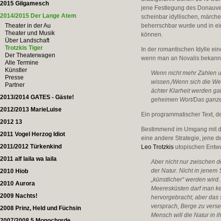
2015 Gilgamesch
jene Festlegung des Donauver
2014/2015 Der Lange Atem
scheinbar idyllischen, märchen
Theater in der Au
beherrschbar wurde und in ei
Theater und Musik
können.
Über Landschaft
Trotzkis Tiger
In der romantischen Idylle ein
Der Theaterwagen
wenn man an Novalis bekannt
Alle Termine
Künstler
Wenn nicht mehr Zahlen un
Presse
wissen,/Wenn sich die Wel
Partner
ächter Klarheit werden g
2013/2014 GATES - Gäste!
geheimen Wort/Das ganze 
2012/2013 MarieLuise
Ein programmatischer Text, de
2012 13
Bestimmend im Umgang mit der
2011 Vogel Herzog Idiot
eine andere Strategie, jene 
2011/2012 Türkenkind
Leo Trotzkis
utopischen Entwu
2011 alf laila wa laila
Aber nicht nur zwischen d
der Natur. Nicht in jenem
2010 Hiob
„künstlicher“ werden wird
2010 Aurora
Meeresküsten darf man kei
2009 Nachts!
hervorgebracht; aber das
versprach, Berge zu verset
2008 Prinz, Held und Füchsin
Mensch will die Natur in 
2007/2008 5 Monochorde