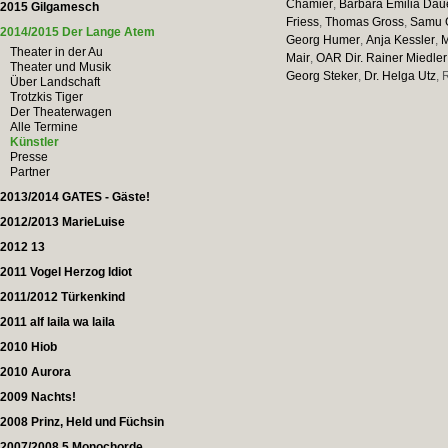
Chamier
,
Barbara Emilia Dau
2015 Gilgamesch
Friess
,
Thomas Gross
,
Samu G
2014/2015 Der Lange Atem
Georg Humer
,
Anja Kessler
,
M
Theater in der Au
Mair
,
OAR Dir. Rainer Miedler
Theater und Musik
Georg Steker
,
Dr. Helga Utz
, 
Über Landschaft
Trotzkis Tiger
Der Theaterwagen
Alle Termine
Künstler
Presse
Partner
2013/2014 GATES - Gäste!
2012/2013 MarieLuise
2012 13
2011 Vogel Herzog Idiot
2011/2012 Türkenkind
2011 alf laila wa laila
2010 Hiob
2010 Aurora
2009 Nachts!
2008 Prinz, Held und Füchsin
2007/2008 5 Monochorde