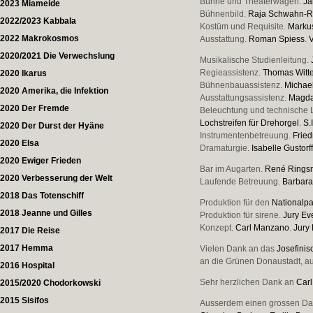
Bühne und Theaterwagen.
Ja
2023 Miameide
Bühnenbild.
Raja Schwahn-
2022/2023 Kabbala
Kostüm und Requisite.
Marku
2022 Makrokosmos
Ausstattung.
Roman Spiess
.
2020/2021 Die Verwechslung
Musikalische Studienleitung.
Regieassistenz.
Thomas Witt
2020 Ikarus
Bühnenbauassistenz.
Michael
2020 Amerika, die Infektion
Ausstattungsassistenz.
Magda
2020 Der Fremde
Beleuchtung und technische 
Lochstreifen für Drehorgel
.
S.I
2020 Der Durst der Hyäne
Instrumentenbetreuung.
Fried
2020 Elsa
Dramaturgie.
Isabelle Gustorf
2020 Ewiger Frieden
Bar im Augarten.
René Rings
2020 Verbesserung der Welt
Laufende Betreuung.
Barbara
2018 Das Totenschiff
Produktion für den
Nationalp
2018 Jeanne und Gilles
Produktion für sirene.
Jury Ev
Konzept.
Carl Manzano
.
Jury
2017 Die Reise
2017 Hemma
Vielen Dank an das
Josefinis
an die Grünen Donaustadt, a
2016 Hospital
Sehr herzlichen Dank an
Car
2015/2020 Chodorkowski
2015 Sisifos
Ausserdem einen grossen Dank 