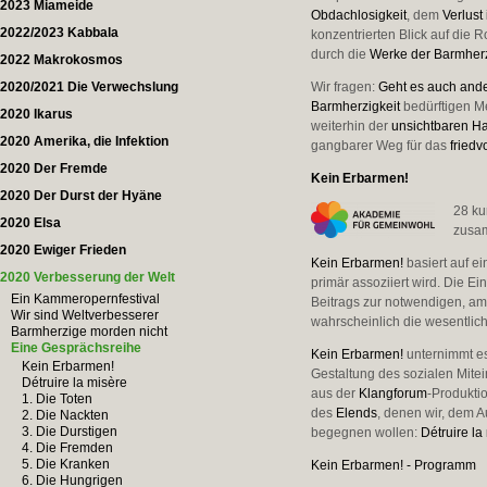
2023 Miameide
Obdachlosigkeit
, dem
Verlust 
2022/2023 Kabbala
konzentrierten Blick auf die R
durch die
Werke der Barmherz
2022 Makrokosmos
2020/2021 Die Verwechslung
Wir fragen:
Geht es auch and
Barmherzigkeit
bedürftigen M
2020 Ikarus
weiterhin der
unsichtbaren H
2020 Amerika, die Infektion
gangbarer Weg für das
fried
2020 Der Fremde
Kein Erbarmen!
2020 Der Durst der Hyäne
28 ku
2020 Elsa
zusa
2020 Ewiger Frieden
Kein Erbarmen!
basiert auf e
2020 Verbesserung der Welt
primär assoziiert wird. Die Ei
Ein Kammeropernfestival
Beitrags zur notwendigen, a
Wir sind Weltverbesserer
wahrscheinlich die wesentlic
Barmherzige morden nicht
Eine Gesprächsreihe
Kein Erbarmen!
unternimmt es
Kein Erbarmen!
Gestaltung des sozialen Mite
Détruire la misère
aus der
Klangforum
-Produkti
1. Die Toten
des
Elends
, denen wir, dem A
2. Die Nackten
3. Die Durstigen
begegnen wollen:
Détruire la
4. Die Fremden
5. Die Kranken
Kein Erbarmen! - Programm
6. Die Hungrigen