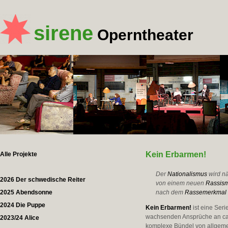
sirene
Operntheater
Kein Erbarmen!
Alle Projekte
Der
Nationalismus
wird n
2026 Der schwedische Reiter
von einem neuen
Rassis
2025 Abendsonne
nach dem
Rassemerkmal 
2024 Die Puppe
Kein Erbarmen!
ist eine Ser
wachsenden Ansprüche an car
2023/24 Alice
komplexe Bündel von allgem