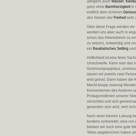
übrigens auch
Wasser
,
Kleid
ganz ohne
Barmherzigkeit
in 
endlich dem schönen
Geniuss
den Namen der
Freiheit
sehr 
Über diese Frage werden wi
werden uns aber auch in eng
schon das Himmelreich zu erri
zu setzen), notwendig und un
ein
theatralisches Setting
und 
Höflichkeit ist eine feine S
Umschweife. Kann man das in k
Gesinnungsapplaus, unmiss­ver
lassen wir jeweils zwei Perso
wird gelost. Dann haben die Kon
Macht knapp zwanzig Minuten.
Kennenlernen des Anderen u
ProtagonistInnen unserer St
verzichten und sich gemeins
geworden sein wird, weil ni
Nach einer kleinen Labung be
bestens vorbereitet, eine von
bleiben wir noch eine gute 
Teiles abgebrochen haben un