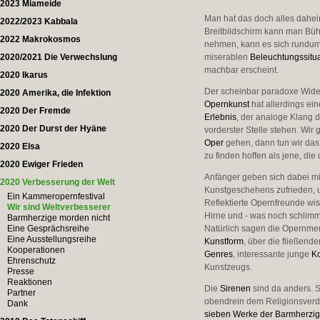
2023 Miameide
Man hat das doch alles dahei
2022/2023 Kabbala
Breitbildschirm kann man Büh
2022 Makrokosmos
nehmen, kann es sich rundum
2020/2021 Die Verwechslung
miserablen
Beleuchtungssitu
machbar erscheint.
2020 Ikarus
Der scheinbar paradoxe Wider
2020 Amerika, die Infektion
Opernkunst
hat allerdings ei
2020 Der Fremde
Erlebnis
, der analoge Klang 
2020 Der Durst der Hyäne
vorderster Stelle stehen. Wir
Oper
gehen, dann tun wir das i
2020 Elsa
zu finden hoffen als jene, di
2020 Ewiger Frieden
Anfänger geben sich dabei mi
2020 Verbesserung der Welt
Kunstgeschehens zufrieden, u
Ein Kammeropernfestival
Reflektierte Opernfreunde wi
Wir sind Weltverbesserer
Hirne und - was noch schlimme
Barmherzige morden nicht
Eine Gesprächsreihe
Natürlich sagen die Opernmens
Eine Ausstellungsreihe
Kunstform
, über die fließen
Kooperationen
Genres
, interessante junge
K
Ehrenschutz
Kunstzeugs.
Presse
Reaktionen
Die
Sirenen
sind da anders. S
Partner
obendrein dem Religionsverda
Dank
sieben Werke der Barmherzig