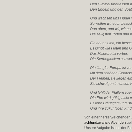
Den Himmel überlassen w
Den Engeln und den Spat
Und wachsen uns Flügel 
So wollen wir euch besuc
Dort oben, und wir, wir es
Die seligsten Torten und 
Ein neues Lied, ein besse
Es klingt wie Flöten und G
Das Miserere ist vorbei,
Die Sterbeglocken schwei
Die Jungfer Europa ist ver
Mit dem schönen Geniuss
Der Freiheit, sie liegen e
Sie schwelgen im ersten 
Und fehlt der Pfaffensege
Die Ehe wird gültig nicht 
Es lebe Bräutigam und Bra
Und ihre zukünftigen Kind
Von einer herzerweichenden Z
achtundzwanzig Abenden
geh
Unsere Aufgabe ist es, der B