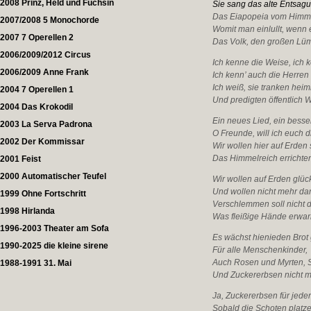
2008 Prinz, Held und Füchsin
Sie sang das alte Entsagu
Das Eiapopeia vom Himm
2007/2008 5 Monochorde
Womit man einlullt, wenn e
2007 7 Operellen 2
Das Volk, den großen Lü
2006/2009/2012 Circus
Ich kenne die Weise, ich 
2006/2009 Anne Frank
Ich kenn’ auch die Herren 
Ich weiß, sie tranken heim
2004 7 Operellen 1
Und predigten öffentlich 
2004 Das Krokodil
Ein neues Lied, ein besse
2003 La Serva Padrona
O Freunde, will ich euch d
2002 Der Kommissar
Wir wollen hier auf Erden
Das Himmelreich errichten
2001 Feist
2000 Automatischer Teufel
Wir wollen auf Erden glück
Und wollen nicht mehr da
1999 Ohne Fortschritt
Verschlemmen soll nicht d
1998 Hirlanda
Was fleißige Hände erwar
1996-2003 Theater am Sofa
Es wächst hienieden Brot
1990-2025 die kleine sirene
Für alle Menschenkinder,
Auch Rosen und Myrten, S
1988-1991 31. Mai
Und Zuckererbsen nicht m
Ja, Zuckererbsen für jede
Sobald die Schoten platze