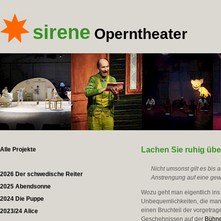
sirene
Operntheater
Lachen Sie ruhig übe
Alle Projekte
Nicht umsonst gilt es bis 
2026 Der schwedische Reiter
Anstrengung auf eine ge
2025 Abendsonne
Wozu geht man eigentlich in
2024 Die Puppe
Unbequemlichkeiten, die man 
einen Bruchteil der vorgetra
2023/24 Alice
Geschehnissen auf der
Bühn