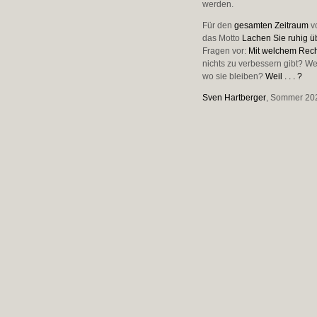
werden.
Für den
gesamten Zeitraum
vo
das Motto
Lachen Sie ruhig ü
Fragen vor:
Mit welchem Recht
nichts zu verbessern gibt? We
wo sie bleiben?
Weil . . . ?
Sven Hartberger
, Sommer 20