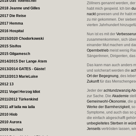
2018 Das Totenschiff
Zöllners genannt werden, der
2018 Jeanne und Gilles
habt mich gespeist. Ich bin
du
nackt
gewesen und ihr habt mi
2017 Die Reise
zu mir gekommen. Der siebent
2017 Hemma
vierten Jahrhundert hinzugefü
2016 Hospital
Nun ist es mit der
Verbesseru
2015/2020 Chodorkowski
zusammenkommen, sich über d
einander Mut machen und dan
2015 Sisifos
Opernbetrieb
meist wenig Raum
2015 Gilgamesch
SängerInnen, Dirigenten, das 
2014/2015 Der Lange Atem
Das kann man auch anders 
2013/2014 GATES - Gäste!
und solcherart werden die
ac
Ort der Begegnung
, des lebe
2012/2013 MarieLuise
Zukunft
für das Menschengesc
2012 13
Jeder der
achtundzwanzig A
2011 Vogel Herzog Idiot
zur Sache. Die
Akademie
stel
2011/2012 Türkenkind
Gemeinwohl-Ökonomie
, die
2011 alf laila wa laila
Werke der Barmherzigkeit
, s
Symptome, und auch das so g
2010 Hiob
die einfach abgeschafft gehö
2010 Aurora
unbegleitetes Sterben in wü
Jenseits
vertrösten lassen, wi
2009 Nachts!