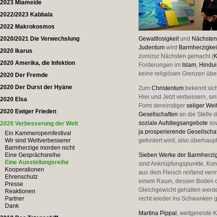
2023 Miameide
2022/2023 Kabbala
2022 Makrokosmos
2020/2021 Die Verwechslung
Gewaltlosigkeit
und
Nächsten
Judentum
wird
Barmherzigkei
2020 Ikarus
zum/zur Nächsten gemacht (
K
2020 Amerika, die Infektion
Forderungen im
Islam
,
Hindu
keine religiösen Grenzen ü
2020 Der Fremde
2020 Der Durst der Hyäne
Zum
Christentum
bekennt sich
Hier und Jetzt verbessern, si
2020 Elsa
Form dereinstiger
seliger Wei
2020 Ewiger Frieden
Gesellschaften
an die Stelle 
soziale Aufstiegsangebote
sow
2020 Verbesserung der Welt
ja prosperierende Gesellschaf
Ein Kammeropernfestival
Wir sind Weltverbesserer
gefordert wird, also überhaupt
Barmherzige morden nicht
Eine Gesprächsreihe
Sieben Werke der Barmherzig
Eine Ausstellungsreihe
sind Anknüpfungspunkte, Kon
Kooperationen
aus dem Fleisch reißend vermes
Ehrenschutz
einem Raum, dessen Boden du
Presse
Gleichgewicht gehalten werde
Reaktionen
Partner
recht wieder ins Schwanken g
Dank
Martina Pippal
, weitgereiste 