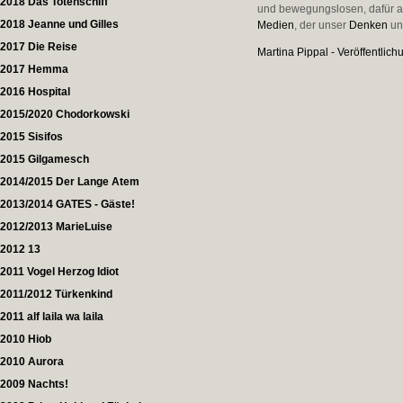
2018 Das Totenschiff
und bewegungslosen, dafür ab
2018 Jeanne und Gilles
Medien
, der unser
Denken
un
2017 Die Reise
Martina Pippal - Veröffentlic
2017 Hemma
2016 Hospital
2015/2020 Chodorkowski
2015 Sisifos
2015 Gilgamesch
2014/2015 Der Lange Atem
2013/2014 GATES - Gäste!
2012/2013 MarieLuise
2012 13
2011 Vogel Herzog Idiot
2011/2012 Türkenkind
2011 alf laila wa laila
2010 Hiob
2010 Aurora
2009 Nachts!