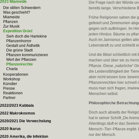
2023 Miameide
Die Frage nach der Würde un
Die stillen Schwestern
bereits lange. Verschiedene B
Was geschieht?
Miameide
Frühe Religionen sahen die ge
Pflanzen
gefeiert und Zeremonien abge
Zur Musik
gegen sich aufbringen. Im Hin
Expedition Grün!
jeden Hindus. Bäume zu pflanz
Sieh doch die Harlekine
Auch im Jainismus gelten all
Pflanzenhorror
Lebenskraft zu und schließt 
Gestalt und Ästhetik
Die grüne Stadt
Und die Bibel schließlich mit
Pflanzen kommunizieren
Wert der Pflanzen
machen und über sie zu herrs
Pflanzenrechte
Pflanze. Diese „natürliche“ O
Charta
die Leidensfähigkeit der Tie
Kooperationen
aber nicht wissen bzw. bewei
Workshop
Pflanzenrechten hier schnell
Künstler
muss man sich fragen, inwiewe
Presse
Reaktionen
Menschen selbst.
Partner
Philosophische Betrachtun
2022/2023 Kabbala
Doch auch abseits der Religi
2022 Makrokosmos
hat in seiner Schrift „De Ani
2020/2021 Die Verwechslung
Allerdings stuft er das Seel
2020 Ikarus
Mensch–Tier–Pflanze ergibt. 
nur der Mensch.
2020 Amerika, die Infektion