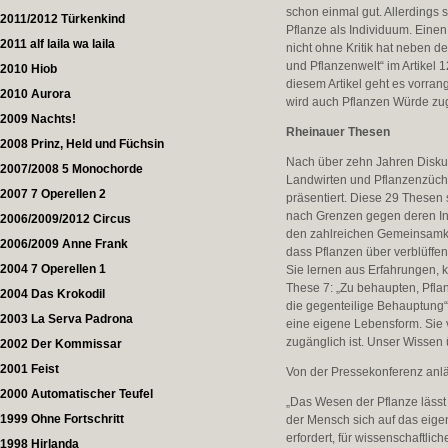
schon einmal gut. Allerdings 
2011/2012 Türkenkind
Pflanze als Individuum. Eine
2011 alf laila wa laila
nicht ohne Kritik hat neben 
und Pflanzenwelt“ im Artikel 1
2010 Hiob
diesem Artikel geht es vorra
2010 Aurora
wird auch Pflanzen Würde zug
2009 Nachts!
Rheinauer Thesen
2008 Prinz, Held und Füchsin
Nach über zehn Jahren Disku
2007/2008 5 Monochorde
Landwirten und Pflanzenzüch
2007 7 Operellen 2
präsentiert. Diese 29 Thesen
nach Grenzen gegen deren Ins
2006/2009/2012 Circus
den zahlreichen Gemeinsamke
2006/2009 Anne Frank
dass Pflanzen über verblüffen
2004 7 Operellen 1
Sie lernen aus Erfahrungen, 
These 7: „Zu behaupten, Pfla
2004 Das Krokodil
die gegenteilige Behauptung
2003 La Serva Padrona
eine eigene Lebensform. Sie v
zugänglich ist. Unser Wissen ü
2002 Der Kommissar
2001 Feist
Von der Pressekonferenz anlä
2000 Automatischer Teufel
„Das Wesen der Pflanze lässt 
1999 Ohne Fortschritt
der Mensch sich auf das eigen
erfordert, für wissenschaftlic
1998 Hirlanda