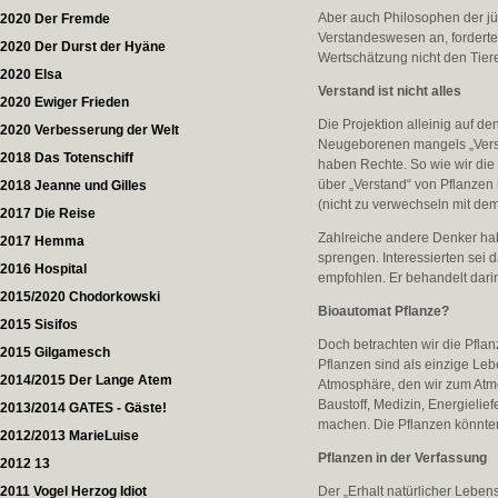
Aber auch Philosophen der jü
2020 Der Fremde
Verstandeswesen an, forderte 
2020 Der Durst der Hyäne
Wertschätzung nicht den Tier
2020 Elsa
Verstand ist nicht alles
2020 Ewiger Frieden
Die Projektion alleinig auf de
2020 Verbesserung der Welt
Neugeborenen mangels „Verst
2018 Das Totenschiff
haben Rechte. So wie wir die
über „Verstand“ von Pflanzen 
2018 Jeanne und Gilles
(nicht zu verwechseln mit de
2017 Die Reise
Zahlreiche andere Denker ha
2017 Hemma
sprengen. Interessierten sei
2016 Hospital
empfohlen. Er behandelt darin
2015/2020 Chodorkowski
Bioautomat Pflanze?
2015 Sisifos
Doch betrachten wir die Pflan
2015 Gilgamesch
Pflanzen sind als einzige Leb
2014/2015 Der Lange Atem
Atmosphäre, den wir zum Atm
Baustoff, Medizin, Energieli
2013/2014 GATES - Gäste!
machen. Die Pflanzen könnten
2012/2013 MarieLuise
Pflanzen in der Verfassung
2012 13
2011 Vogel Herzog Idiot
Der „Erhalt natürlicher Leben