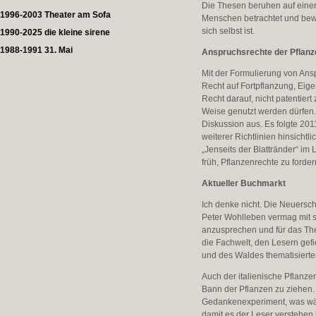
Die Thesen beruhen auf einer 
1996-2003 Theater am Sofa
Menschen betrachtet und bewe
sich selbst ist.
1990-2025 die kleine sirene
1988-1991 31. Mai
Anspruchsrechte der Pflan
Mit der Formulierung von Ans
Recht auf Fortpflanzung, Eige
Recht darauf, nicht patentier
Weise genutzt werden dürfen.
Diskussion aus. Es folgte 20
weiterer Richtlinien hinsicht
„Jenseits der Blattränder“ i
früh, Pflanzenrechte zu forde
Aktueller Buchmarkt
Ich denke nicht. Die Neuersch
Peter Wohlleben vermag mit s
anzusprechen und für das Th
die Fachwelt, den Lesern gefi
und des Waldes thematisierte
Auch der italienische Pflanze
Bann der Pflanzen zu ziehen. 
Gedankenexperiment, was wäre
damit es der Leser verstehen 