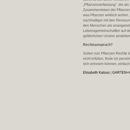
„Pflanzenverfassung“, die als 
Zusammenleben der Pflanzen r
was Pflanzen wirklich wollen
nachhaltiger mit den Ressou
den Menschen als unangenehme
Lebensgemeinschaften auf der
gefährlichen Unsinn anstelle
Rechtsanspruch?
Sollen nun Pflanzen Rechte b
nicht erfüllen, finde ich pers
sich erinnern können, einfach 
Elisabeth Kalous
|
GARTEN+H