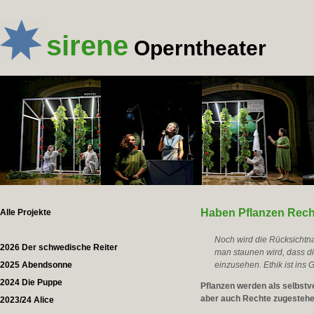
sirene
Operntheater
Haben Pflanzen Rec
Alle Projekte
Noch wird die Rücksichtna
2026 Der schwedische Reiter
man staunen wird, dass d
2025 Abendsonne
einzusehen. Ethik ist ins 
2024 Die Puppe
Pflanzen werden als selbst
aber auch Rechte zugestehen.
2023/24 Alice